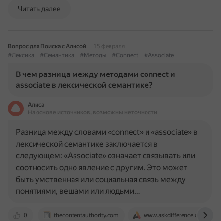
Читать далее
Вопрос для Поиска с Алисой
15 февраля
#Лексика
#Семантика
#Методы
#Connect
#Associate
В чем разница между методами connect и
associate в лексической семантике?
Алиса
На основе источников, возможны неточности
Разница между словами «connect» и «associate» в
лексической семантике заключается в
следующем: «Associate» означает связывать или
соотносить одно явление с другим. Это может
быть умственная или социальная связь между
понятиями, вещами или людьми…
0
thecontentauthority.com
www.askdifference.com