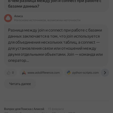
В чем разница между join и connect при работе с
базами данных?
Алиса
На основе источников, возможны неточности
Разница между join и connect при работе с базами
данных заключается в том, что join используется
для объединения нескольких таблиц, а connect —
для установления связи или отношений между
двумя отдельными объектами. Join — команда или
оператор…
0
www.askdifference.com
python-scripts.com
s
Читать далее
Вопрос для Поиска с Алисой
15 февраля