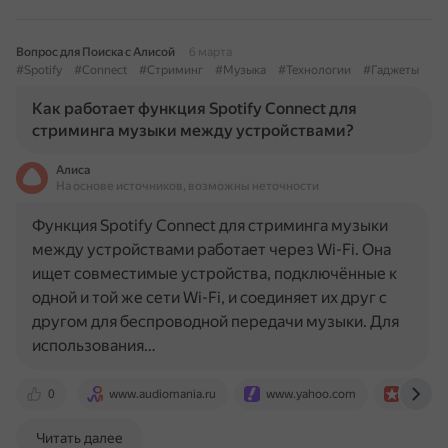
Вопрос для Поиска с Алисой
6 марта
#Spotify
#Connect
#Стриминг
#Музыка
#Технологии
#Гаджеты
Как работает функция Spotify Connect для
стриминга музыки между устройствами?
Алиса
На основе источников, возможны неточности
Функция Spotify Connect для стриминга музыки
между устройствами работает через Wi-Fi. Она
ищет совместимые устройства, подключённые к
одной и той же сети Wi-Fi, и соединяет их друг с
другом для беспроводной передачи музыки. Для
использования…
0
www.audiomania.ru
www.yahoo.com
www.wh
Читать далее