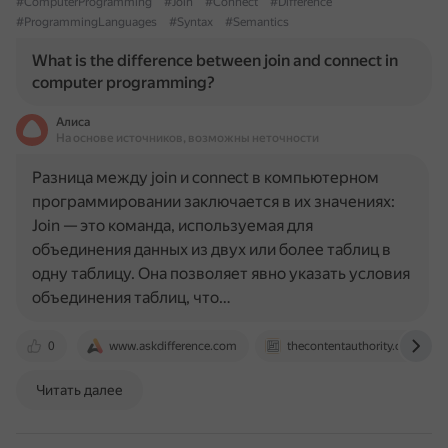
#ComputerProgramming
#Join
#Connect
#Difference
#ProgrammingLanguages
#Syntax
#Semantics
What is the difference between join and connect in
computer programming?
Алиса
На основе источников, возможны неточности
Разница между join и connect в компьютерном
программировании заключается в их значениях:
Join — это команда, используемая для
объединения данных из двух или более таблиц в
одну таблицу. Она позволяет явно указать условия
объединения таблиц, что…
0
www.askdifference.com
thecontentauthority.com
Читать далее