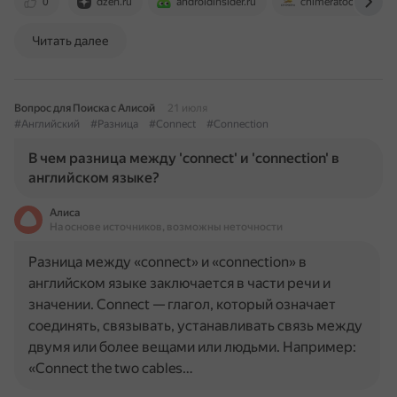
0
dzen.ru
androidinsider.ru
chimeratool.com
Читать далее
Вопрос для Поиска с Алисой
21 июля
#Английский
#Разница
#Connect
#Connection
В чем разница между 'connect' и 'connection' в
английском языке?
Алиса
На основе источников, возможны неточности
Разница между «connect» и «connection» в
английском языке заключается в части речи и
значении. Connect — глагол, который означает
соединять, связывать, устанавливать связь между
двумя или более вещами или людьми. Например:
«Connect the two cables…