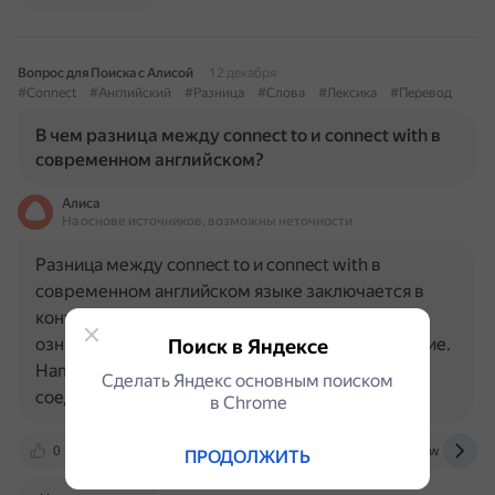
Вопрос для Поиска с Алисой
12 декабря
#Connect
#Английский
#Разница
#Слова
#Лексика
#Перевод
В чем разница между connect to и connect with в
современном английском?
Алиса
На основе источников, возможны неточности
Разница между connect to и connect with в
современном английском языке заключается в
контексте использования. Connect to обычно
означает физическое или цифровое подключение.
Поиск в Яндексе
Например, подключение устройства к сети или
Сделать Яндекс основным поиском
соединение двух городов…
в Сhrome
0
vk.com
textranch.com
grammarhow.com
ПРОДОЛЖИТЬ