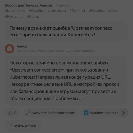
Вопрос для Поиска с Алисой
4 декабря
#Kubernetes
#Ошибка
#Upstream
#Connect
#Ошибка
#Сеть
#Интернет
#Связь
Почему возникает ошибка 'Upstream connect
error' при использовании Kubernetes?
Алиса
На основе источников, возможны неточности
Некоторые причины возникновения ошибки
«Upstream connect error» при использовании
Kubernetes: Неправильная конфигурация URL.
Некорректные целевые URL в настройках прокси
или балансировщика нагрузки могут привести к
сбоям соединения. Проблемы с…
0
www.nimblefreelancer.com
windowsreport.com
Читать далее