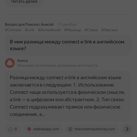
Читать далее
Вопрос для Поиска с Алисой
21 декабря
#Connect
#Link
#Английский
#Разница
#Слова
#Лексика
В чем разница между connect и link в английском
языке?
Алиса
На основе источников, возможны неточности
Разница между connect и link в английском языке
заключается в следующем: 1. Использование.
Connect чаще используется в физическом смысле,
а link — в цифровом или абстрактном. 2. Тип связи.
Connect подразумевает прямое или физическое
соединение, а…
0
redkiwiapp.com
thecontentauthority.com
tex