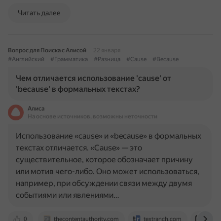
Читать далее
Вопрос для Поиска с Алисой
22 января
#Английский
#Грамматика
#Разница
#Cause
#Because
Чем отличается использование 'cause' от
'because' в формальных текстах?
Алиса
На основе источников, возможны неточности
Использование «cause» и «because» в формальных
текстах отличается. «Cause» — это
существительное, которое обозначает причину
или мотив чего-либо. Оно может использоваться,
например, при обсуждении связи между двумя
событиями или явлениями…
0
thecontentauthority.com
textranch.com
prom