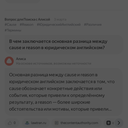
Вопрос для Поиска с Алисой
3 марта
#Cause
#Reason
#ЮридическийАнглийский
#Различия
#Термины
В чем заключается основная разница между
cause и reason в юридическом английском?
Алиса
На основе источников, возможны неточности
Основная разница между cause и reason в
юридическом английском заключается в том, что
cause обозначает конкретные действия или
события, которые привели к определённому
результату, а reason — более широкие
обстоятельства или мотивы, которые привели…
0
lawtran.ru
thecontentauthority.com
dzen.ru