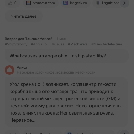
0
promova.com
langeek.co
linguix.com
Читать далее
Вопрос для Поиска с Алисой
1 мая
#ShipStability
#AngleLoll
#Cause
#Mechanics
#NavalArchitecture
What causes an angle of loll in ship stability?
Алиса
На основе источников, возможны неточности
Угол крена (loll) возникает, когда центр тяжести
корабля выше его метацентра, что приводит к
отрицательной метацентрической высоте (GM) и
неустойчивому равновесию. Некоторые причины
появления угла крена: Неправильная загрузка.
Неравное…