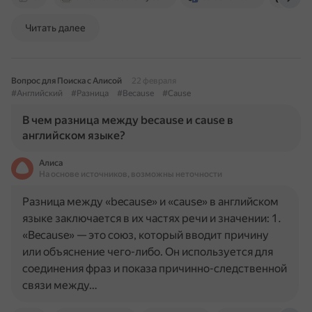
Читать далее
Вопрос для Поиска с Алисой
22 февраля
#Английский
#Разница
#Because
#Cause
В чем разница между because и cause в
английском языке?
Алиса
На основе источников, возможны неточности
Разница между «because» и «cause» в английском
языке заключается в их частях речи и значении: 1.
«Because» — это союз, который вводит причину
или объяснение чего-либо. Он используется для
соединения фраз и показа причинно-следственной
связи между…