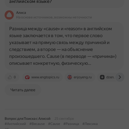
английском языке?
Алиса
На основе источников, возможны неточности
Разница между «cause» и «reason» в английском
языке заключается в том, что первое слово
указывает на прямую связь между причиной и
следствием, а второе — на объяснение
произошедшего. Cause (в переводе — «причина»)
описывает конкретную, физическую…
0
www.engtopics.ru
enjoyeng.ru
dzen.ru
Читать далее
Вопрос для Поиска с Алисой
25 сентября
#Английский
#Because
#Cause
#Разница
#Лексика