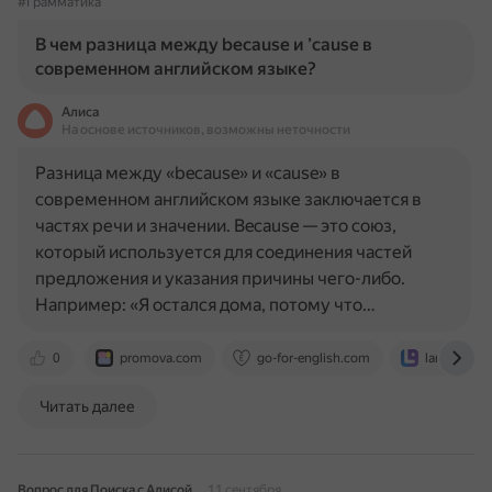
#Грамматика
В чем разница между because и ’cause в
современном английском языке?
Алиса
На основе источников, возможны неточности
Разница между «because» и «cause» в
современном английском языке заключается в
частях речи и значении. Because — это союз,
который используется для соединения частей
предложения и указания причины чего-либо.
Например: «Я остался дома, потому что…
0
promova.com
go-for-english.com
langeek.co
Читать далее
Вопрос для Поиска с Алисой
11 сентября