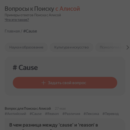
Вопросы к Поиску 
с Алисой
Примеры ответов Поиска с Алисой
Что это такое?
Главная
/
#Cause
Наука и образование
Культура и искусство
Психология и отн
# Cause
Задать свой вопрос
Вопрос для Поиска с Алисой
27 мая
#Английский
#Cause
#Reason
#Различия
#Лексика
#Перевод
В чем разница между 'cause' и 'reason' в