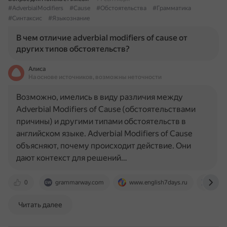
#AdverbialModifiers
#Cause
#Обстоятельства
#Грамматика
#Синтаксис
#Языкознание
В чем отличие adverbial modifiers of cause от
других типов обстоятельств?
Алиса
На основе источников, возможны неточности
Возможно, имелись в виду различия между
Adverbial Modifiers of Cause (обстоятельствами
причины) и другими типами обстоятельств в
английском языке. Adverbial Modifiers of Cause
объясняют, почему происходит действие. Они
дают контекст для решений…
0
grammarway.com
www.english7days.ru
upup
Читать далее