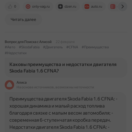
0
only-vag.ru
dzen.ru
auto.ru
otoba.ru
Читать далее
Вопрос для Поиска с Алисой
22 февраля
#Авто
#SkodaFabia
#Двигатель
#CFNA
#Преимущества
#Недостатки
Каковы преимущества и недостатки двигателя
Skoda Fabia 1.6 CFNA?
Алиса
На основе источников, возможны неточности
Преимущества двигателя Skoda Fabia 1.6 CFNA: -
хорошая динамика и малый расход топлива
благодаря связке с малым весом автомобиля; -
современная 6-ступенчатая коробка передач.
Недостатки двигателя Skoda Fabia 1.6 CFNA: -