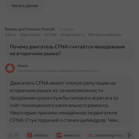
Читать далее
Вопрос для Поиска с Алисой
2 ноября
#Авто
#Двигатель
#CFNA
#Надежность
#ВторичныйРынок
Почему двигатель CFNA считается ненадежным
на вторичном рынке?
Алиса
На основе источников, возможны неточности
Двигатель CFNA имеет плохую репутацию на
вторичном рынке из-за невозможности
продления срока службы силового агрегата за
счёт полноценного капитального ремонта.
Некоторые причины ненадёжности двигателя
CFNA: Стук поршней о стенки цилиндров. Чем…
0
otoba.ru
www.zr.ru
autostrong-m.ru