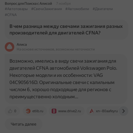
Вопрос для Поиска с Алисой
7 ноября
#Автотовары
#СвечиЗажигания
#Автомобили
#Двигатели
#CFNA
В чем разница между свечами зажигания разных
производителей для двигателей CFNA?
Алиса
На основе источников, возможны неточности
Возможно, имелись в виду свечи зажигания для
двигателей CFNA автомобилей Volkswagen Polo.
Некоторые модели и их особенности: VAG
04C905616D. Оригинальные свечи с калильным
числом 6, хорошо подходящие для регионов с
преимущественно холодным…
0
etlib.ru
www.drive2.ru
xn--80aafeyru5a.xn--p1
Читать далее