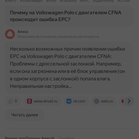
#Авто
#Volkswagen
#Polo
#Ошибка
#EPC
#Двигатель
#CFNA
Почему на Volkswagen Polo с двигателем CFNA
происходит ошибка EPC?
Алиса
На основе источников, возможны неточности
Несколько возможных причин появления ошибки
EPC на Volkswagen Polo с двигателем CFNA:
Проблемы с дроссельной заслонкой. Например,
если она загрязнена или в её блок управления (он
в одном корпусе с заслонкой) попала влага.
Неправильная настройка…
0
www.drive2.ru
vk.com
vwts.ru
www.y
Читать далее
Вопрос для Поиска с Алисой
7 ноября