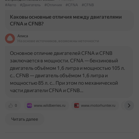
#Авто
#Двигатель
#Отличия
#CFNA
#CFNB
Каковы основные отличия между двигателями
CFNA и CFNB?
Алиса
На основе источников, возможны неточности
Основное отличие двигателей CFNA и CFNB
заключается в мощности. CFNA — бензиновый
двигатель объёмом 1,6 литра и мощностью 105 л.
с.. CFNB — двигатель объёмом 1,6 литра и
мощностью 85 л. с.. При этом по механической
части двигатели CFNA и CFNB…
0
www.wildberries.ru
www.motorhunter.ru
wiki
Читать далее