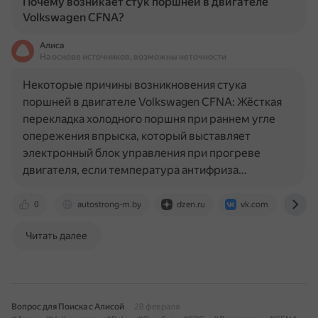
Почему возникает стук поршней в двигателе
Volkswagen CFNA?
Алиса
На основе источников, возможны неточности
Некоторые причины возникновения стука
поршней в двигателе Volkswagen CFNA: Жёсткая
перекладка холодного поршня при раннем угле
опережения впрыска, который выставляет
электронный блок управления при прогреве
двигателя, если температура антифриза…
0
autostrong-m.by
dzen.ru
vk.com
pol
Читать далее
Вопрос для Поиска с Алисой
28 февраля