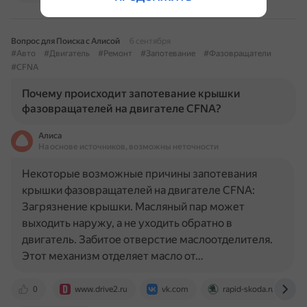
Вопрос для Поиска с Алисой
6 сентября
#Авто
#Двигатель
#Ремонт
#Запотевание
#Фазовращатели
#CFNA
Почему происходит запотевание крышки
фазовращателей на двигателе CFNA?
Алиса
На основе источников, возможны неточности
Некоторые возможные причины запотевания
крышки фазовращателей на двигателе CFNA:
Загрязнение крышки. Масляный пар может
выходить наружу, а не уходить обратно в
двигатель. Забитое отверстие маслоотделителя.
Этот механизм отделяет масло от…
0
www.drive2.ru
vk.com
rapid-skoda.ru