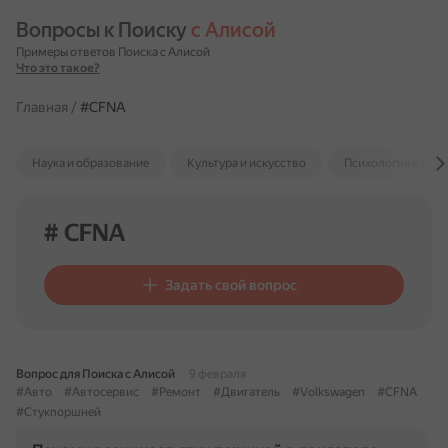
Вопросы к Поиску 
с Алисой
Примеры ответов Поиска с Алисой
Что это такое?
Главная
/
#CFNA
Наука и образование
Культура и искусство
Психология и отн
# CFNA
Задать свой вопрос
Вопрос для Поиска с Алисой
9 февраля
#Авто
#Автосервис
#Ремонт
#Двигатель
#Volkswagen
#CFNA
#Стукпоршней