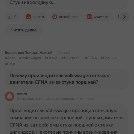
Стуки на холодную…
0
auto.ru
otzovik.com
www.zr.ru
www.
Читать далее
Вопрос для Поиска с Алисой
25 июня
#Авто
#Volkswagen
#Отзыв
#Двигатель
#CFNA
#Поршни
#Стук
Почему производитель Volkswagen отзывал
двигатели CFNA из-за стука поршней?
Алиса
На основе источников, возможны неточности
Производитель Volkswagen проводил отзывную
компанию по замене поршневой группы двигателя
CFNA из-за проблемы стука поршней о стенки
цилиндров. Некоторые причины возникновения