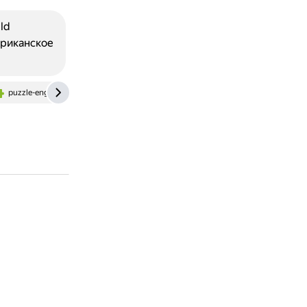
ld
ериканское
puzzle-english.com