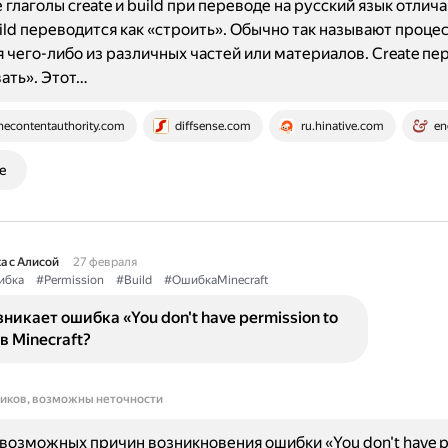
 глаголы create и build при переводе на русский язык отлич
ild переводится как «строить». Обычно так называют проце
 чего-либо из различных частей или материалов. Create пе
вать». Этот…
hecontentauthority.com
diffsense.com
ru.hinative.com
en
е
а с Алисой
27 февраля
ибка
#Permission
#Build
#ОшибкаMinecraft
никает ошибка «You don't have permission to
 в Minecraft?
ников, возможны неточности
возможных причин возникновения ошибки «You don't have p