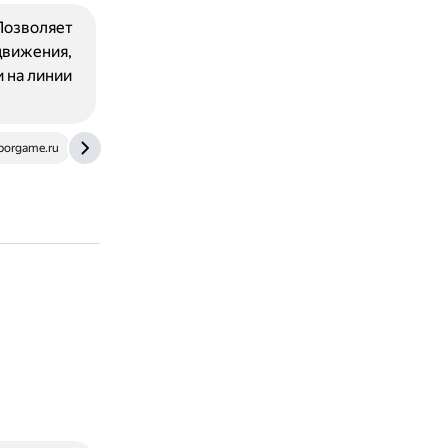
 Позволяет
движения,
и на линии
borgame.ru
lolwildriftbuild.com