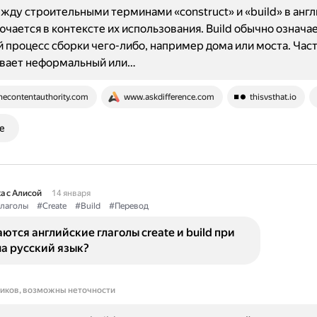
жду строительными терминами «construct» и «build» в анг
ючается в контексте их использования. Build обычно означа
 процесс сборки чего-либо, например дома или моста. Час
вает неформальный или…
hecontentauthority.com
www.askdifference.com
thisvsthat.io
е
а с Алисой
14 января
лаголы
#Create
#Build
#Перевод
ются английские глаголы create и build при
а русский язык?
ников, возможны неточности