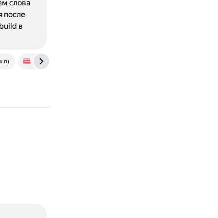
ем слова
я после
uild в
x.ru
online-london.com