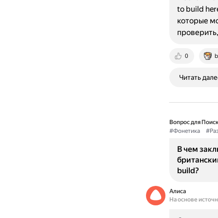
to build he
которые мо
проверить,
0
b
Читать дале
Вопрос для Поиск
#Фонетика
#Ра
В чем зак
британски
build?
Алиса
На основе источ