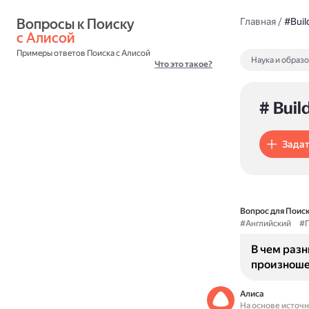
Вопросы к Поиску 
Главная
/
#Buil
с Алисой
Примеры ответов Поиска с Алисой
Наука и образ
Что это такое?
# Buil
Задат
Вопрос для Поиск
#Английский
#П
В чем раз
произноше
Алиса
На основе источ