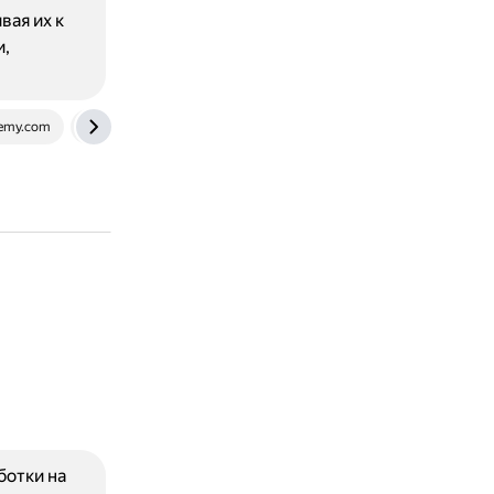
вая их к
и,
demy.com
guiferreira.me
ботки на