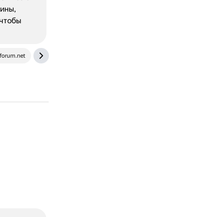
гины,
 чтобы
forum.net
github.com