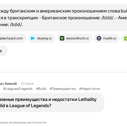
жду британским и американским произношением слова bui
я в транскрипции: - Британское произношение: /bɪld/. - Ам
ие: /bɪld/.
peechyard.com
skyeng.ru
wooordhunt.ru
myefe.ru
е
а с Алисой
22 июля
#LeagueofLegends
#Build
#Преимущества
#Недостатки
овные преимущества и недостатки Lethality
ild в League of Legends?
ников, возможны неточности