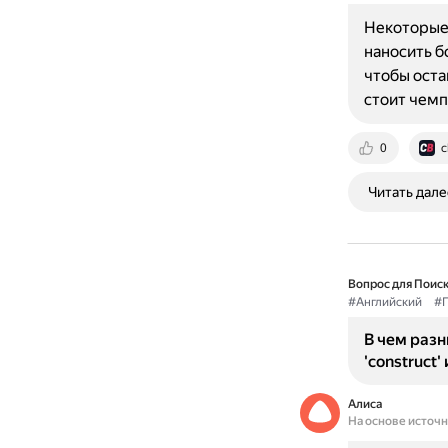
Некоторые 
наносить б
чтобы оста
стоит чем
0
c
Читать дале
Вопрос для Поиск
#Английский
#П
В чем раз
'construct'
Алиса
На основе источ