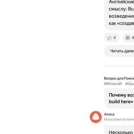
Английские
смыслу: Bu
возведения
как «созда
0
t
Читать дале
Вопрос для Поиск
#Minecraft
#Ош
Почему воз
build here»
Алиса
На основе источ
Несколько 