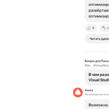
оптимизиро
развёртыва
оптимизиру
0
c
Читать дале
Вопрос для Поиск
#Go
#VisualStu
В чем разн
Visual Stud
Алиса
На основе источ
Возможно, 