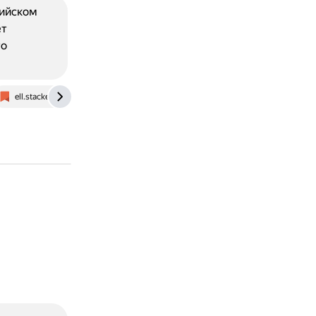
лийском
ет
то
ell.stackexchange.com
vk.com