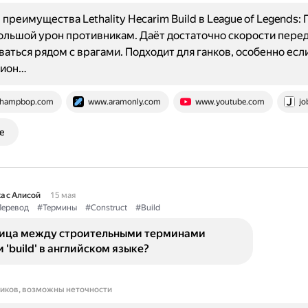
преимущества Lethality Hecarim Build в League of Legends:
ольшой урон противникам. Даёт достаточно скорости пере
ваться рядом с врагами. Подходит для ганков, особенно есл
пион…
hampbop.com
www.aramonly.com
www.youtube.com
jo
е
а с Алисой
15 мая
еревод
#Термины
#Construct
#Build
ница между строительными терминами
 и 'build' в английском языке?
ников, возможны неточности