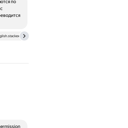
аются по
сс
реводится
glish.stackexchange.com
translate.yandex.ru
ermission