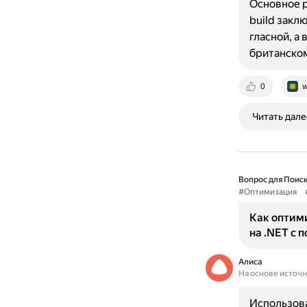
Основное 
build закл
гласной, а
британско
0
w
Читать дале
Вопрос для Поиск
#Оптимизация
Как оптим
на .NET с п
Алиса
На основе источ
Использован