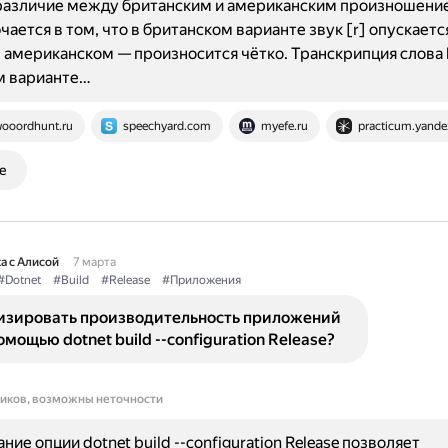
различие между британским и американским произношени
ючается в том, что в британском варианте звук [r] опускаетс
 в американском — произносится чётко. Транскрипция слова b
м варианте…
ooordhunt.ru
speechyard.com
myefe.ru
practicum.yande
е
а с Алисой
7 марта
#Dotnet
#Build
#Release
#Приложения
изировать производительность приложений
омощью dotnet build --configuration Release?
ников, возможны неточности
ие опции dotnet build --configuration Release позволяет