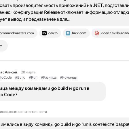
вать производительность приложений на .NET, подготавли
нию. Конфигурация Release отключает информацию отладк
ет вывод и предназначена для…
ommandmasters.com
dev.to
habr.com
video2.skills-aca
е
а с Алисой
28 марта
dioCode
#Build
#Run
#Разница
#Команды
ица между командами go build и go run в
io Code?
ников, возможны неточности
имелись в виду команды go build и go run в контексте разра