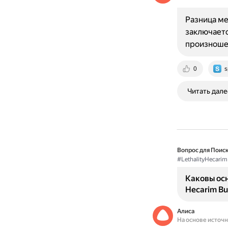
Разница ме
заключаетс
произношен
0
s
Читать дале
Вопрос для Поиск
#LethalityHecarim
Каковы осн
Hecarim Bu
Алиса
На основе источ