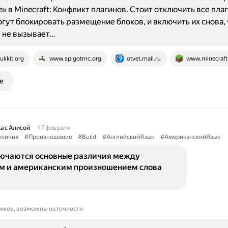
re» в Minecraft: Конфликт плагинов. Стоит отключить все пла
гут блокировать размещение блоков, и включить их снова,
 не вызывает…
ukkit.org
www.spigotmc.org
otvet.mail.ru
www.minecraft
е
а с Алисой
17 февраля
зличия
#Произношение
#Build
#АнглийскийЯзык
#АмериканскийЯзык
лючаются основные различия между
м и американским произношением слова
ников, возможны неточности