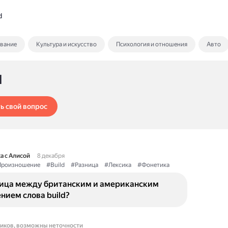
d
ование
Культура и искусство
Психология и отношения
Авто
d
ь свой вопрос
а с Алисой
8 декабря
роизношение
#Build
#Разница
#Лексика
#Фонетика
ница между британским и американским
нием слова build?
ников, возможны неточности