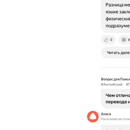
Разница ме
языке закл
физический
подразуме
0
t
Читать дале
Вопрос для Поиск
#Английский
#Г
Чем отлича
переводе н
Алиса
На основе источ