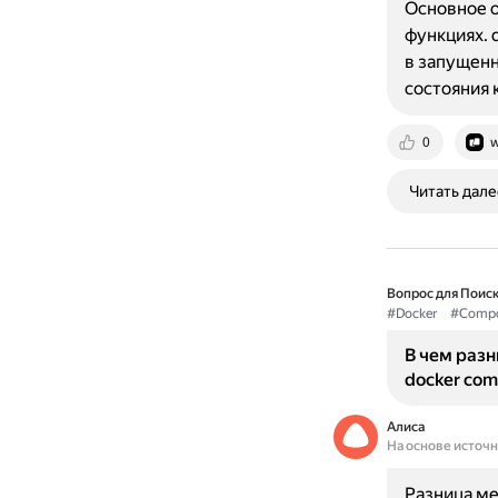
Основное о
функциях. 
в запущенн
состояния 
0
w
Читать дале
Вопрос для Поиск
#Docker
#Comp
В чем раз
docker com
Алиса
На основе источ
Разница ме