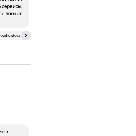
е сервисы,
е логи от
yptohowtoeasy.com
stackoverflow.com
мо в