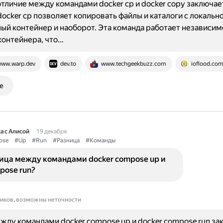
тличие между командами docker cp и docker copy заключает
docker cp позволяет копировать файлы и каталоги с локаль
ый контейнер и наоборот. Эта команда работает независим
контейнера, что…
ww.warp.dev
dev.to
www.techgeekbuzz.com
ioflood.co
е
а с Алисой
19 декабря
ose
#Up
#Run
#Разница
#Команды
ница между командами docker compose up и
pose run?
ников, возможны неточности
жду командами docker compose up и docker compose run за