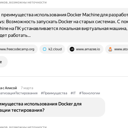
ников, возможны неточности
преимущества использования Docker Machine для разработ
s: Возможность запускать Docker на старых системах. С п
hine на ПК устанавливается локальная виртуальная машина,
дет работать…
ww.freecodecamp.org
k2.cloud
www.amazee.io
www.ato
е
а с Алисой
7 марта
атизацияТестирования
#Преимущества
#IT
#Технологии
имущества использования Docker для
ации тестирования?
ников, возможны неточности