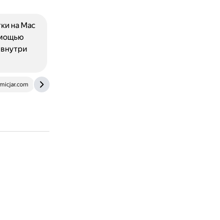
ки на Mac
омощью
 внутри
micjar.com
nickjanetakis.com