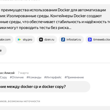
преимущества использования Docker для автоматизации
ия: Изолированные среды. Контейнеры Docker создают
ные среды, что обеспечивает стабильность и надёжность т
ки могут проводить тесты без риска…
abr.com
sky.pro
dzen.ru
infostart.ru
timeweb.clo
е
а с Алисой
7 марта
Copy
#Отличие
#Команды
#Интерфейс
#Применение
чие между docker cp и docker copy?
ников, возможны неточности