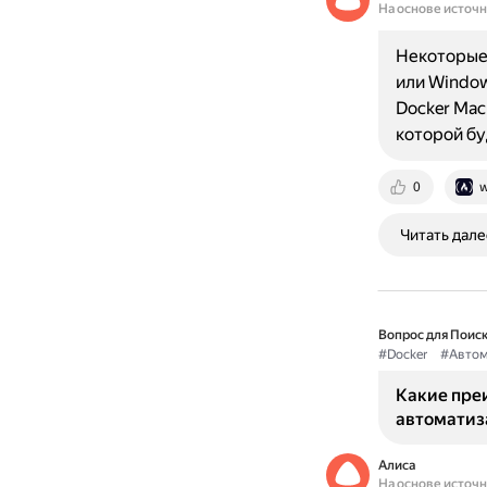
На основе источ
Некоторые 
или Window
Docker Mac
которой бу
0
w
Читать дале
Вопрос для Поиск
#Docker
#Автом
Какие пре
автоматиз
Алиса
На основе источ