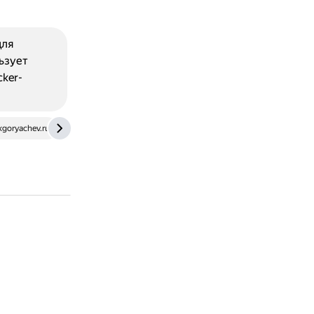
для
льзует
ker-
kgoryachev.ru
apple.stackexchange.com