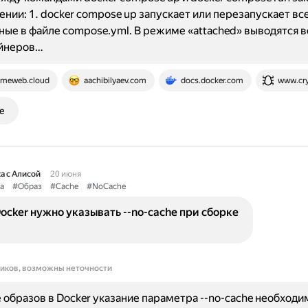
чении: 1. docker compose up запускает или перезапускает вс
ые в файле compose.yml. В режиме «attached» выводятся вс
ейнеров…
imeweb.cloud
aachibilyaev.com
docs.docker.com
www.cr
е
а с Алисой
20 июня
а
#Образ
#Cache
#NoCache
ocker нужно указывать --no-cache при сборке
ников, возможны неточности
 образов в Docker указание параметра --no-cache необходи