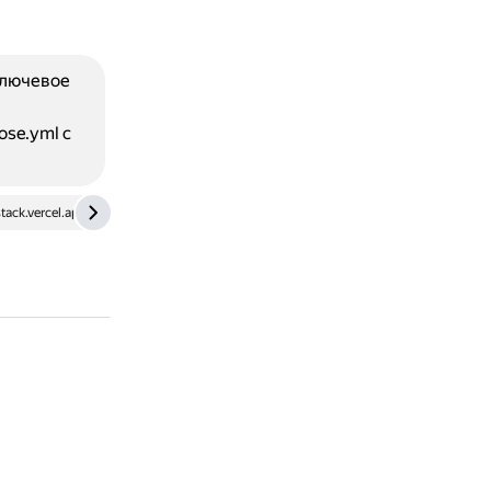
Ключевое
ose.yml с
stack.vercel.app
kgrz.io