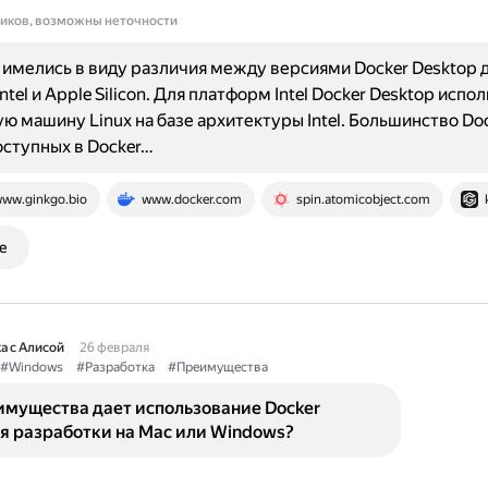
ников, возможны неточности
имелись в виду различия между версиями Docker Desktop 
tel и Apple Silicon. Для платформ Intel Docker Desktop испо
ю машину Linux на базе архитектуры Intel. Большинство Doc
оступных в Docker…
ww.ginkgo.bio
www.docker.com
spin.atomicobject.com
е
а с Алисой
26 февраля
#Windows
#Разработка
#Преимущества
имущества дает использование Docker
я разработки на Mac или Windows?