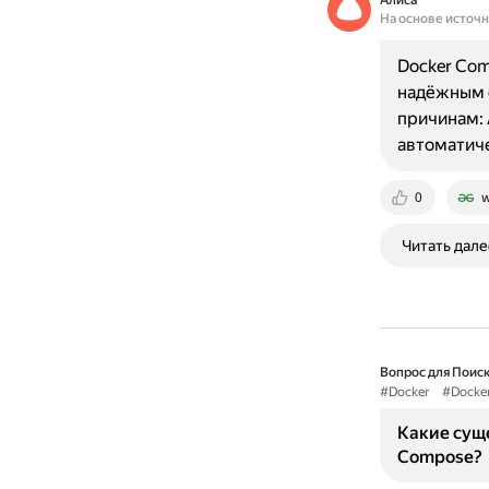
Алиса
На основе источ
Docker Com
надёжным 
причинам: 
автоматич
0
w
Читать дале
Вопрос для Поиск
#Docker
#Docke
Какие суще
Compose?