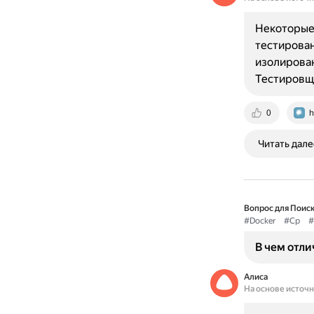
Некоторые 
тестирован
изолирован
Тестировщи
0
h
Читать дале
Вопрос для Поиск
#Docker
#Cp
#
В чем отли
Алиса
На основе источ