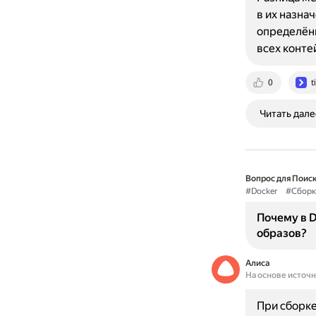
в их назна
определённ
всех конт
0
t
Читать дале
Вопрос для Поиск
#Docker
#Сборк
Почему в D
образов?
Алиса
На основе источ
При сборке