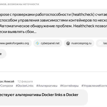
ников, возможны неточности
pose с проверками работоспособности (healthcheck) счита
способом управления зависимостями контейнеров по неск
Автоматическое обнаружение проблем. Healthcheck позво
ески выявлять сбои…
ww.geeksforgeeks.org
cyberpanel.net
nuancesprog.ru
las
е
а с Алисой
12 февраля
rCompose
#DockerLinks
#Альтернативы
#Контейнеры
#УправлениеКонт
ствуют альтернативы Docker links в Docker