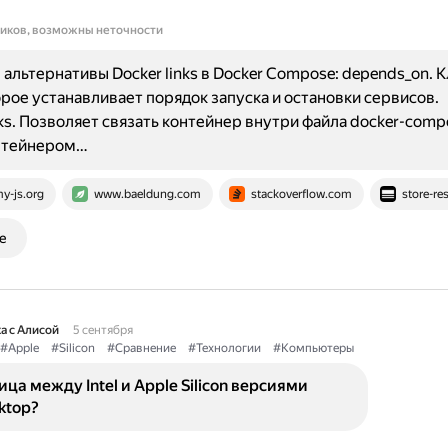
ников, возможны неточности
альтернативы Docker links в Docker Compose: depends_on. 
орое устанавливает порядок запуска и остановки сервисов.
inks. Позволяет связать контейнер внутри файла docker-comp
нтейнером…
y-js.org
www.baeldung.com
stackoverflow.com
store-re
е
а с Алисой
5 сентября
#Apple
#Silicon
#Сравнение
#Технологии
#Компьютеры
ица между Intel и Apple Silicon версиями
ktop?