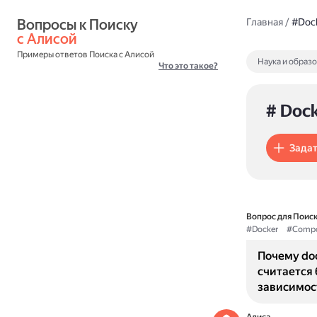
Вопросы к Поиску 
Главная
/
#Doc
с Алисой
Примеры ответов Поиска с Алисой
Наука и образ
Что это такое?
# Doc
Задат
Вопрос для Поиск
#Docker
#Comp
Почему doc
считается
зависимос