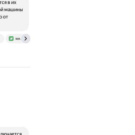
ся в их
ной машины
о от
m
www.baeldung.com
ключается