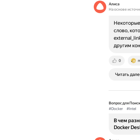
Алиса
На основе источ
Некоторые 
слово, кот
external_l
другим ко
0
m
Читать дале
Вопрос для Поиск
#Docker
#Intel
В чем разн
Docker Des