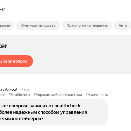
ker
ование
Культура и искусство
Психология и отношения
Авто
ker
ь свой вопрос
а с Алисой
7 мая
ose
#Healthcheck
#УправлениеЗависимостями
#Надежность
ker compose зависит от healthcheck
 более надежным способом управления
тями контейнеров?