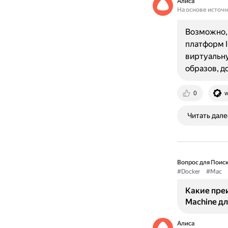
Алиса
На основе источ
Возможно, 
платформ In
виртуальну
образов, д
0
w
Читать дале
Вопрос для Поиск
#Docker
#Mac
Какие пре
Machine дл
Алиса