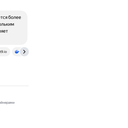
ется более
ольким
ляет
t9.io
docs.docker.com
ейнерами