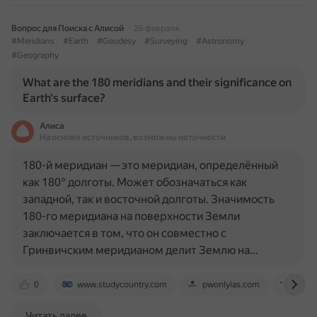
Вопрос для Поиска с Алисой
26 февраля
#Meridians
#Earth
#Geodesy
#Surveying
#Astronomy
#Geography
What are the 180 meridians and their significance on
Earth's surface?
Алиса
На основе источников, возможны неточности
180-й меридиан — это меридиан, определённый
как 180° долготы. Может обозначаться как
западной, так и восточной долготы. Значимость
180-го меридиана на поверхности Земли
заключается в том, что он совместно с
Гринвичским меридианом делит Землю на…
0
www.studycountry.com
pwonlyias.com
ru.wi
Читать далее