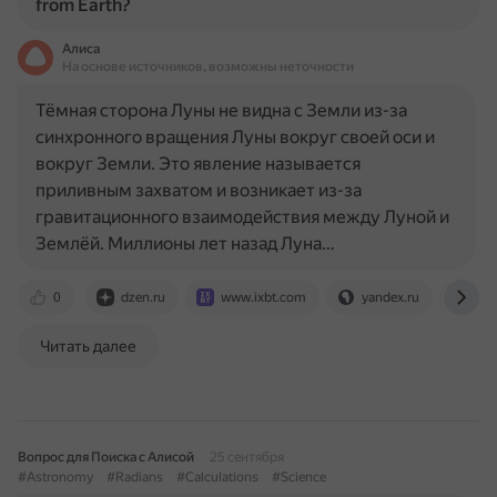
from Earth?
Алиса
На основе источников, возможны неточности
Тёмная сторона Луны не видна с Земли из-за
синхронного вращения Луны вокруг своей оси и
вокруг Земли. Это явление называется
приливным захватом и возникает из-за
гравитационного взаимодействия между Луной и
Землёй. Миллионы лет назад Луна…
0
dzen.ru
www.ixbt.com
yandex.ru
www
Читать далее
Вопрос для Поиска с Алисой
25 сентября
#Astronomy
#Radians
#Calculations
#Science