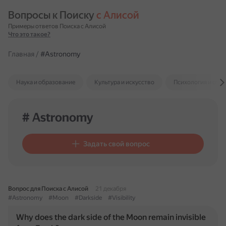
Вопросы к Поиску 
с Алисой
Примеры ответов Поиска с Алисой
Что это такое?
Главная
/
#Astronomy
Наука и образование
Культура и искусство
Психология и отн
# Astronomy
Задать свой вопрос
Вопрос для Поиска с Алисой
21 декабря
#Astronomy
#Moon
#Darkside
#Visibility
Why does the dark side of the Moon remain invisible