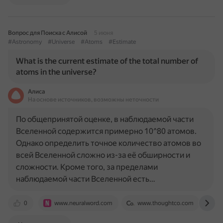
Вопрос для Поиска с Алисой
5 июня
#Astronomy
#Universe
#Atoms
#Estimate
What is the current estimate of the total number of
atoms in the universe?
Алиса
На основе источников, возможны неточности
По общепринятой оценке, в наблюдаемой части
Вселенной содержится примерно 10^80 атомов.
Однако определить точное количество атомов во
всей Вселенной сложно из-за её обширности и
сложности. Кроме того, за пределами
наблюдаемой части Вселенной есть…
0
www.neuralword.com
www.thoughtco.com
e