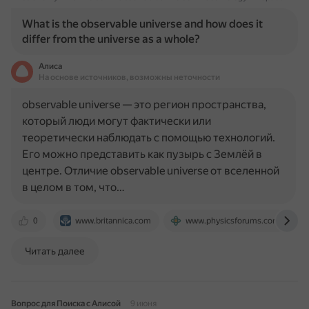
What is the observable universe and how does it
differ from the universe as a whole?
Алиса
На основе источников, возможны неточности
observable universe — это регион пространства,
который люди могут фактически или
теоретически наблюдать с помощью технологий.
Его можно представить как пузырь с Землёй в
центре. Отличие observable universe от вселенной
в целом в том, что…
0
www.britannica.com
www.physicsforums.com
Читать далее
Вопрос для Поиска с Алисой
9 июня