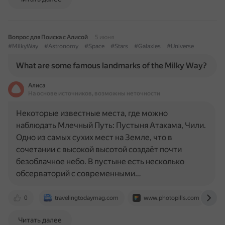
Вопрос для Поиска с Алисой
5 июня
#MilkyWay
#Astronomy
#Space
#Stars
#Galaxies
#Universe
What are some famous landmarks of the Milky Way?
Алиса
На основе источников, возможны неточности
Некоторые известные места, где можно
наблюдать Млечный Путь: Пустыня Атакама, Чили.
Одно из самых сухих мест на Земле, что в
сочетании с высокой высотой создаёт почти
безоблачное небо. В пустыне есть несколько
обсерваторий с современными…
0
travelingtodaymag.com
www.photopills.com
Читать далее