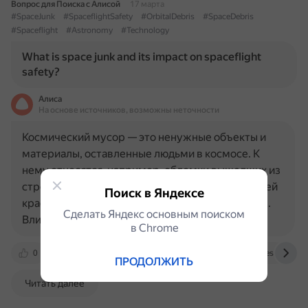
Вопрос для Поиска с Алисой
17 марта
#SpaceJunk
#SpaceflightSafety
#OrbitalDebris
#SpaceDebris
#Spaceflight
#Astronomy
#Technology
What is space junk and its impact on spaceflight
safety?
Алиса
На основе источников, возможны неточности
Космический мусор — это ненужные объекты и
материалы, оставленные людьми в космосе. К
нему относятся, например, обломки вышедших из
строя спутников, ступени ракет, кусочки слезшей
Поиск в Яндексе
краски, предметы, которые теряют космонавты.
Сделать Яндекс основным поиском
Влияние космического…
в Сhrome
0
learningenglish.voanews.com
ecosphere.press
ПРОДОЛЖИТЬ
Читать далее