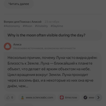
Читать далее
Вопрос для Поиска с Алисой
23 октября
#Astronomy
#Moon
#Visibility
#Daytime
Why is the moon often visible during the day?
Алиса
На основе источников, возможны неточности
Несколько причин, почему Луна часто видна днём:
Близость к Земле. Луна — ближайший к планете
объект, что делает её ярким объектом на небе.
Цикл вращения вокруг Земли. Луна проходит
через восемь фаз, и в некоторые из них она ярче
днём, чем…
0
www.scienceabc.com
time.now
www.univers