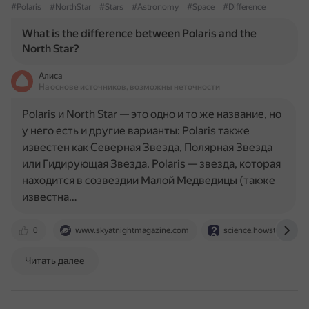
#Polaris
#NorthStar
#Stars
#Astronomy
#Space
#Difference
What is the difference between Polaris and the
North Star?
Алиса
На основе источников, возможны неточности
Polaris и North Star — это одно и то же название, но
у него есть и другие варианты: Polaris также
известен как Северная Звезда, Полярная Звезда
или Гидирующая Звезда. Polaris — звезда, которая
находится в созвездии Малой Медведицы (также
известна…
0
www.skyatnightmagazine.com
science.howstuffwork
Читать далее