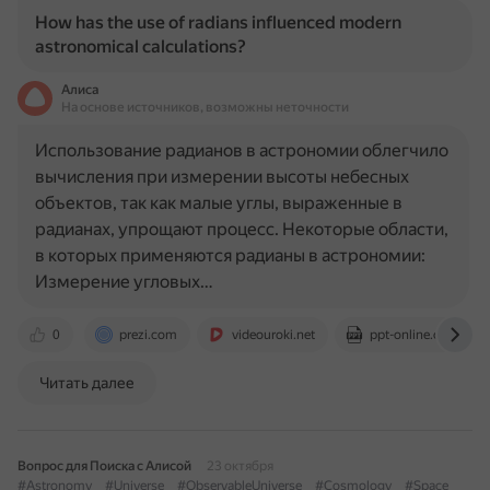
How has the use of radians influenced modern
astronomical calculations?
Алиса
На основе источников, возможны неточности
Использование радианов в астрономии облегчило
вычисления при измерении высоты небесных
объектов, так как малые углы, выраженные в
радианах, упрощают процесс. Некоторые области,
в которых применяются радианы в астрономии:
Измерение угловых…
0
prezi.com
videouroki.net
ppt-online.org
Читать далее
Вопрос для Поиска с Алисой
23 октября
#Astronomy
#Universe
#ObservableUniverse
#Cosmology
#Space