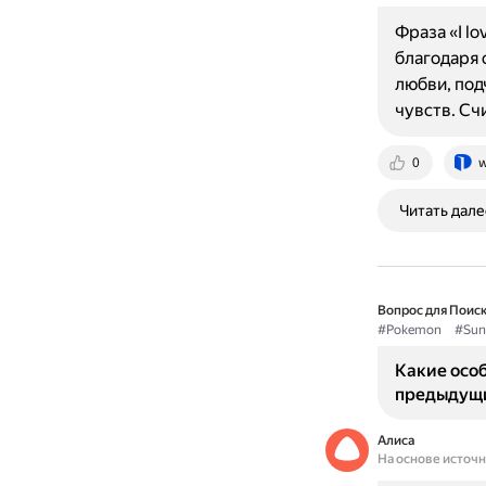
Фраза «I lo
благодаря 
любви, под
чувств. Сч
0
w
Читать дале
Вопрос для Поиск
#Pokemon
#Sun
Какие особ
предыдущи
Алиса
На основе источ