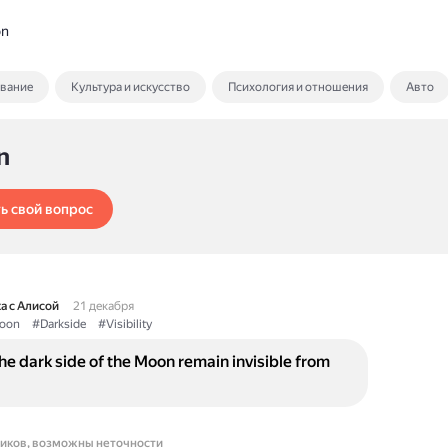
n
ование
Культура и искусство
Психология и отношения
Авто
n
ь свой вопрос
а с Алисой
21 декабря
oon
#Darkside
#Visibility
e dark side of the Moon remain invisible from
ников, возможны неточности