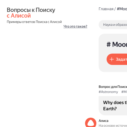
Вопросы к Поиску 
Главная
/
#Moo
с Алисой
Примеры ответов Поиска с Алисой
Наука и образ
Что это такое?
# Moo
Задат
Вопрос для Поиск
#Astronomy
#M
Why does th
Earth?
Алиса
На основе источ