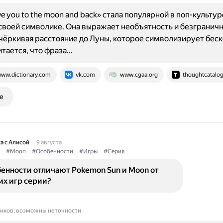
ve you to the moon and back» стала популярной в поп-культур
своей символике. Она выражает необъятность и безгранич
чёркивая расстояние до Луны, которое символизирует бес
итается, что фраза…
ww.dictionary.com
vk.com
www.cgaa.org
thoughtcatalo
е
а с Алисой
9 августа
#Moon
#Особенности
#Игры
#Серия
енности отличают Pokemon Sun и Moon от
х игр серии?
ников, возможны неточности