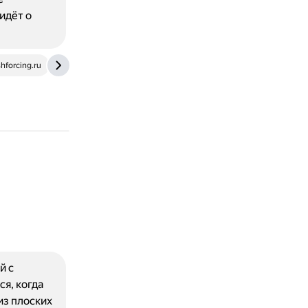
идёт о
hforcing.ru
www.englishteachers.ru
й с
я, когда
из плоских