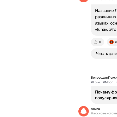
Название Л
различных 
языках, ос
«luna». Это
0
i
Читать дале
Вопрос для Поиск
#Love
#Moon
Почему фра
популярной
Алиса
На основе источ