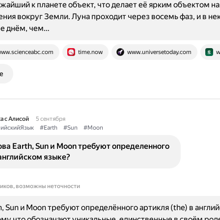
жайший к планете объект, что делает её ярким объектом на
ния вокруг Земли. Луна проходит через восемь фаз, и в не
че днём, чем…
ww.scienceabc.com
time.now
www.universetoday.com
w
е
а с Алисой
5 сентября
лийскийЯзык
#Earth
#Sun
#Moon
ва Earth, Sun и Moon требуют определенного
английском языке?
ников, возможны неточности
h, Sun и Moon требуют определённого артикля (the) в англи
ому что обозначают уникальные, единственные в своём род