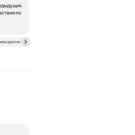
редыдущих
ествия по
www.igromania.ru