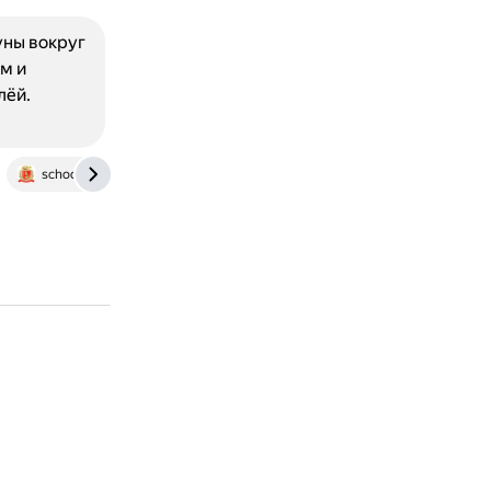
уны вокруг
м и
лёй.
school-science.ru