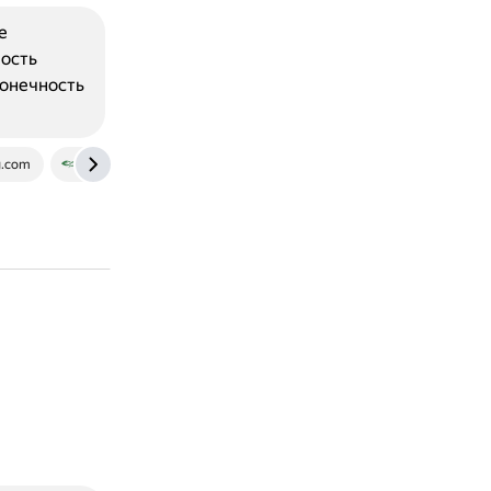
е
ность
конечность
g.com
www.betterhelp.com