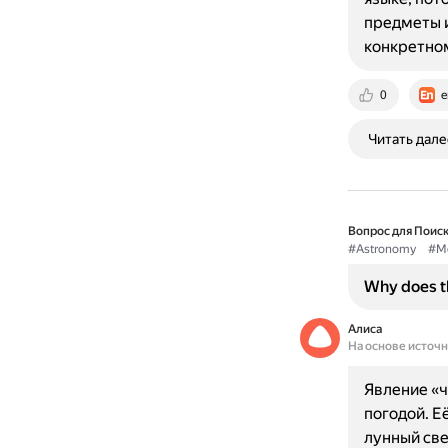
предметы и
конкретном
0
e
Читать дале
Вопрос для Поиск
#Astronomy
#M
Why does t
Алиса
На основе источ
Явление «ч
погодой. Е
лунный све