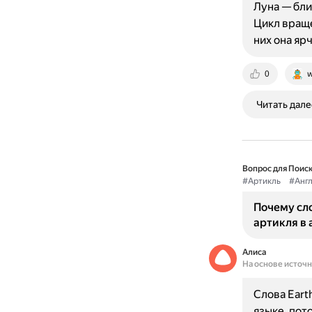
Луна — бли
Цикл враще
них она яр
0
w
Читать дале
Вопрос для Поиск
#Артикль
#Анг
Почему сло
артикля в 
Алиса
На основе источ
Слова Eart
языке, пот