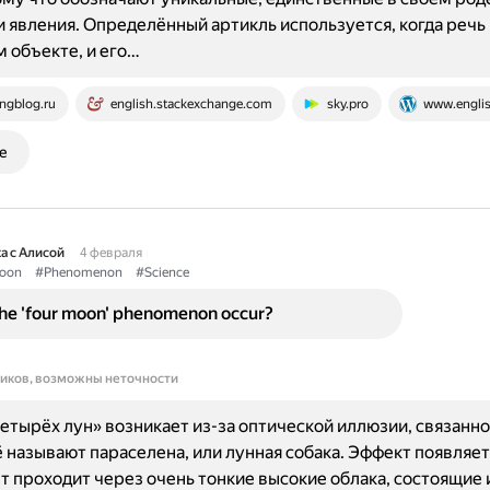
 явления. Определённый артикль используется, когда речь 
 объекте, и его…
ngblog.ru
english.stackexchange.com
sky.pro
www.englis
е
а с Алисой
4 февраля
oon
#Phenomenon
#Science
he 'four moon' phenomenon occur?
ников, возможны неточности
етырёх лун» возникает из-за оптической иллюзии, связанно
ё называют параселена, или лунная собака. Эффект появляетс
т проходит через очень тонкие высокие облака, состоящие 