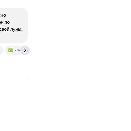
сно
ению
овой луны.
www.bolshoyvopros.ru