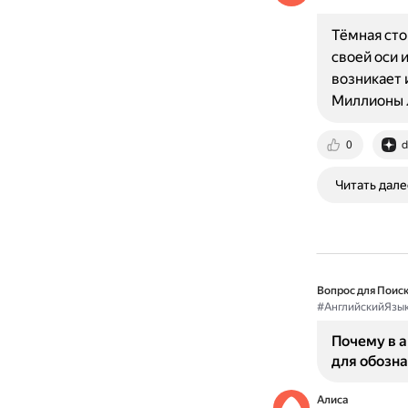
Тёмная сто
своей оси 
возникает 
Миллионы 
0
d
Читать дале
Вопрос для Поиск
#АнглийскийЯзы
Почему в 
для обозна
Алиса