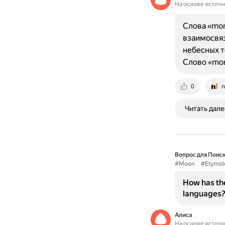
На основе источ
Слова «mon
взаимосвяз
небесных т
Слово «mon
0
n
Читать дале
Вопрос для Поиск
#Moon
#Etymol
How has the
languages
Алиса
На основе источ