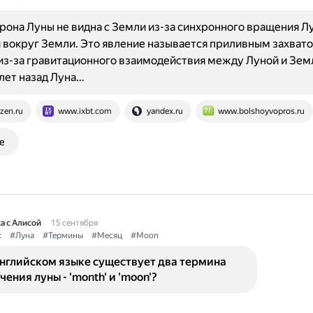
рона Луны не видна с Земли из-за синхронного вращения Л
и вокруг Земли. Это явление называется приливным захвато
из-за гравитационного взаимодействия между Луной и Зем
лет назад Луна…
zen.ru
www.ixbt.com
yandex.ru
www.bolshoyvopros.ru
е
а с Алисой
15 сентября
к
#Луна
#Термины
#Месяц
#Moon
английском языке существует два термина
чения луны - 'month' и 'moon'?