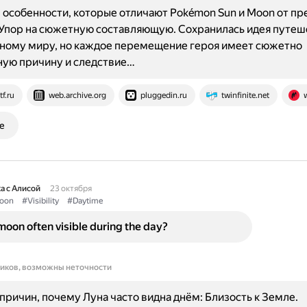
особенности, которые отличают Pokémon Sun и Moon от п
 Упор на сюжетную составляющую. Сохранилась идея путеш
ому миру, но каждое перемещение героя имеет сюжетно
ную причину и следствие…
tf.ru
web.archive.org
pluggedin.ru
twinfinite.net
е
а с Алисой
23 октября
oon
#Visibility
#Daytime
moon often visible during the day?
ников, возможны неточности
причин, почему Луна часто видна днём: Близость к Земле.