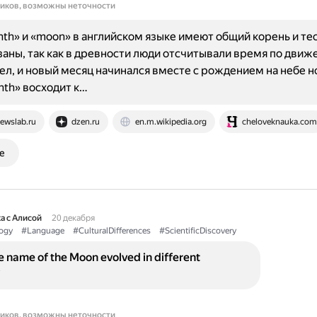
ников, возможны неточности
th» и «moon» в английском языке имеют общий корень и те
аны, так как в древности люди отсчитывали время по движ
ел, и новый месяц начинался вместе с рождением на небе н
th» восходит к…
ewslab.ru
dzen.ru
en.m.wikipedia.org
cheloveknauka.com
е
а с Алисой
20 декабря
ogy
#Language
#CulturalDifferences
#ScientificDiscovery
 name of the Moon evolved in different
?
ников, возможны неточности