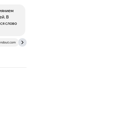
лиянием
ей. В
ся слово
undout.com
en.wikipedia.org