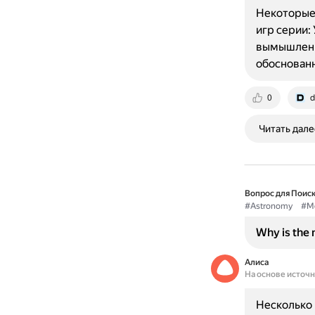
Некоторые 
игр серии:
вымышленн
обоснован
0
d
Читать дале
Вопрос для Поиск
#Astronomy
#M
Why is the 
Алиса
На основе источ
Несколько 