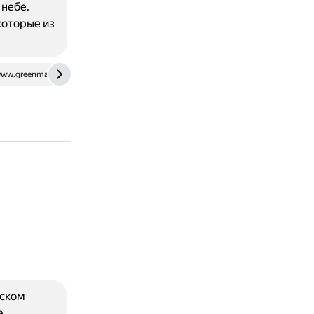
 небе.
которые из
ww.greenmatters.com
www.grunge.com
йском
е