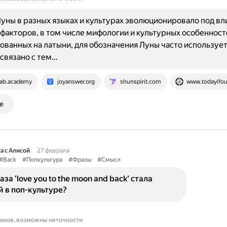
уны в разных языках и культурах эволюционировало под в
факторов, в том числе мифологии и культурных особенност
нованных на латыни, для обозначения Луны часто использует
 связано с тем…
lab.academy
joyanswer.org
shunspirit.com
www.todayifo
е
а с Алисой
27 февраля
#Back
#Попкультура
#Фразы
#Смысл
за 'love you to the moon and back' стала
 в поп-культуре?
ников, возможны неточности