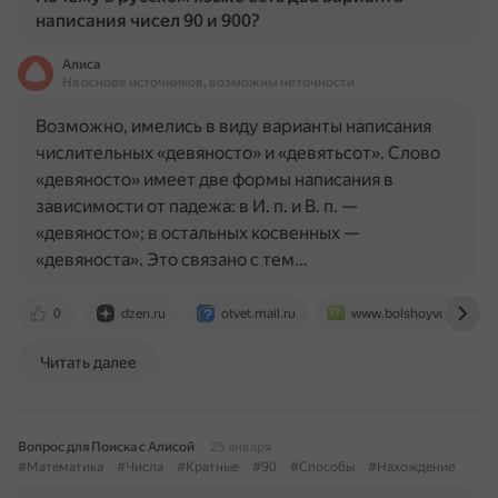
написания чисел 90 и 900?
Алиса
На основе источников, возможны неточности
Возможно, имелись в виду варианты написания
числительных «девяносто» и «девятьсот». Слово
«девяносто» имеет две формы написания в
зависимости от падежа: в И. п. и В. п. —
«девяносто»; в остальных косвенных —
«девяноста». Это связано с тем…
0
dzen.ru
otvet.mail.ru
www.bolshoyvopros.ru
Читать далее
Вопрос для Поиска с Алисой
25 января
#Математика
#Числа
#Кратные
#90
#Способы
#Нахождение