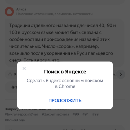
Алиса
На основе источников, возможны неточности
Традиция отдельного названия для чисел 40, 90 и
100 в русском языке может быть связана с
особенностями происхождения названий этих
числительных. Число «сорок», например,
возникло после укоренения на Руси пальцевого
счёта. Есть версия, что…
Поиск в Яндексе
0
publications.hse.ru
nsportal.ru
www.nkj.ru
Сделать Яндекс основным поиском
в Сhrome
Читать далее
ПРОДОЛЖИТЬ
Вопрос для Поиска с Алисой
28 марта
#БухгалтерскийУчет
#ЗакрытиеСчета
#90
#91
#99
#КонецГода