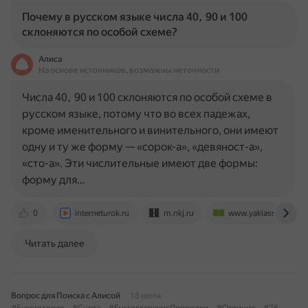
Почему в русском языке числа 40, 90 и 100
склоняются по особой схеме?
Алиса
На основе источников, возможны неточности
Числа 40, 90 и 100 склоняются по особой схеме в
русском языке, потому что во всех падежах,
кроме именительного и винительного, они имеют
одну и ту же форму — «сорок-а», «девяност-а»,
«сто-а». Эти числительные имеют две формы:
форму для…
0
interneturok.ru
m.nkj.ru
www.yaklass.ru
Читать далее
Вопрос для Поиска с Алисой
18 июля