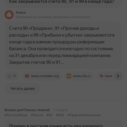
Как закрываются счета 90, 91 и 99 в конце года?
Алиса
На основе источников, возможны неточности
Счета 90 «Продажи», 91 «Прочие доходы и
расходы» и 99 «Прибыли и убытки» закрываются в
конце года в рамках процедуры реформации
баланса. Она проводится ежегодно по состоянию
на 31 декабря или перед ликвидацией компании.
Закрытие счетов 90 и 91…
0
www.moedelo.org
www.v2b.ru
base.garant.ru
Читать далее
Вопрос для Поиска с Алисой
17 марта
#РусскийЯзык
#Числа
#90
#900
#ПравилаНаписания
Почему в русском языке есть два варианта