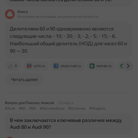
Алиса
На основе источников, возможны неточности
Делителями 60 и 90 одновременно являются
следующие числа: - 10; - 30; - 3; - 2; - 5; - 15; - 6.
Наибольший общий делитель (НОД) для чисел 60 и
90 — 30.
0
uchi.ru
otvet.mail.ru
reshak.ru
calcula
Читать далее
Вопрос для Поиска с Алисой
22 марта
#Audi
#80
#90
#Автомобили
#Отличия
#Модели
В чем заключаются ключевые различия между
Audi 80 и Audi 90?