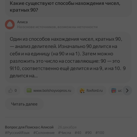
Какие существуют способы нахождения чисел,
кратных 90?
Алиса
На основе источников, возможны неточности
Один из способов нахождения чисел, кратных 90,
— анализ делителей. Изначально 90 делится на
себя и на единицу (на 90 и на 1). Затем можно
разложить это число на составляющие: 90 — это
9|10, соответственно ещё делится и на 9, и на 10. 9
делится на…
0
www.bolshoyvopros.ru
foxford.ru
uchi.ru
Читать далее
Вопрос для Поиска с Алисой
26 декабря
#РусскийЯзык
#Склонение
#Числа
#40
#90
#100