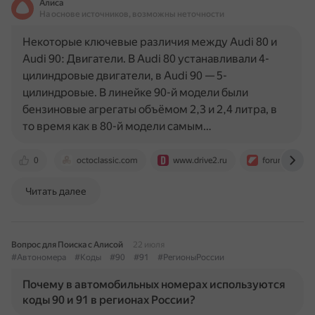
Алиса
На основе источников, возможны неточности
Некоторые ключевые различия между Audi 80 и
Audi 90: Двигатели. В Audi 80 устанавливали 4-
цилиндровые двигатели, в Audi 90 — 5-
цилиндровые. В линейке 90-й модели были
бензиновые агрегаты объёмом 2,3 и 2,4 литра, в
то время как в 80-й модели самым…
0
octoclassic.com
www.drive2.ru
forum.onliner
Читать далее
Вопрос для Поиска с Алисой
22 июля
#Автономера
#Коды
#90
#91
#РегионыРоссии
Почему в автомобильных номерах используются
коды 90 и 91 в регионах России?