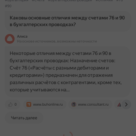
#Бухгалтерия
#Счета
#БухгалтерскиеПроводки
#Отличия
#76
#90
Каковы основные отличия между счетами 76 и 90
в бухгалтерских проводках?
Алиса
На основе источников, возможны неточности
Некоторые отличия между счетами 76 и 90 в
бухгалтерских проводках: Назначение счетов:
Счёт 76 («Расчёты с разными дебиторами и
кредиторами») предназначен для отражения
различных расчётов с контрагентами, кроме тех,
которые учитываются на…
0
www.buhonline.ru
www.consultant.ru
finver.r
Читать далее