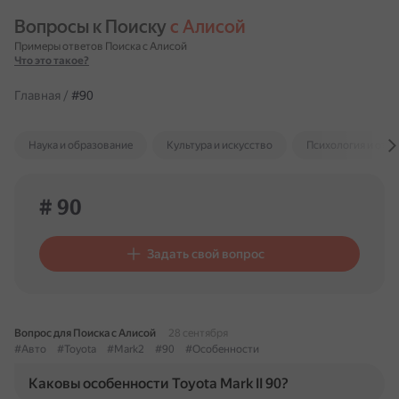
Вопросы к Поиску 
с Алисой
Примеры ответов Поиска с Алисой
Что это такое?
Главная
/
#90
Наука и образование
Культура и искусство
Психология и отн
# 90
Задать свой вопрос
Вопрос для Поиска с Алисой
28 сентября
#Авто
#Toyota
#Mark2
#90
#Особенности
Каковы особенности Toyota Mark II 90?