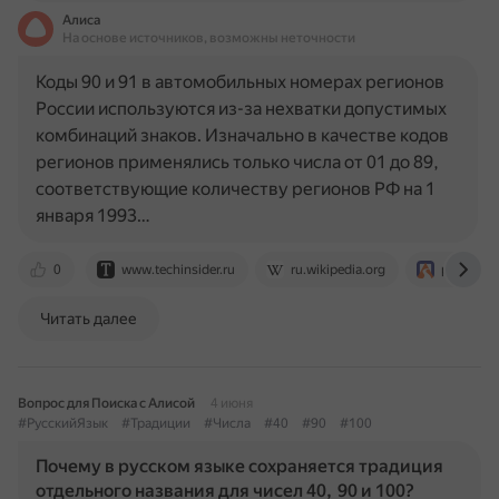
Алиса
На основе источников, возможны неточности
Коды 90 и 91 в автомобильных номерах регионов
России используются из-за нехватки допустимых
комбинаций знаков. Изначально в качестве кодов
регионов применялись только числа от 01 до 89,
соответствующие количеству регионов РФ на 1
января 1993…
0
www.techinsider.ru
ru.wikipedia.org
planetavt
Читать далее
Вопрос для Поиска с Алисой
4 июня
#РусскийЯзык
#Традиции
#Числа
#40
#90
#100
Почему в русском языке сохраняется традиция
отдельного названия для чисел 40, 90 и 100?