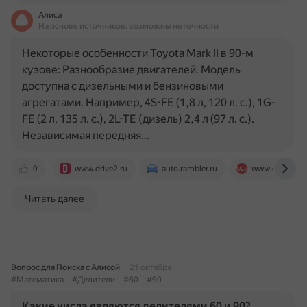
Алиса
На основе источников, возможны неточности
Некоторые особенности Toyota Mark II в 90-м
кузове: Разнообразие двигателей. Модель
доступна с дизельными и бензиновыми
агрегатами. Например, 4S-FE (1,8 л, 120 л. с.), 1G-
FE (2 л, 135 л. с.), 2L-TE (дизель) 2,4 л (97 л. с.).
Независимая передняя…
0
www.drive2.ru
auto.rambler.ru
www.drom.ru
Читать далее
Вопрос для Поиска с Алисой
21 октября
#Математика
#Делители
#60
#90
Какие числа являются делителями 60 и 90?