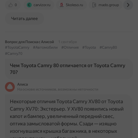
0
carvizor.ru
5koleso.ru
mado.group
au
Читать далее
Вопрос для Поиска с Алисой
1 сентября
#ToyotaCamry
#Автомобили
#Отличия
#Toyota
#Camry80
#Camry70
Чем Toyota Camry 80 отличается от Toyota Camry
70?
Алиса
На основе источников, возможны неточности
Некоторые отличия Toyota Camry XV80 от Toyota
Camry XV70: Экстерьер. У XV80 появились новый
капот и бампер, увеличенный передний свес,
оптика замысловатой формы. Сзади — изящно
изогнувшаяся крышка багажника, в некоторых