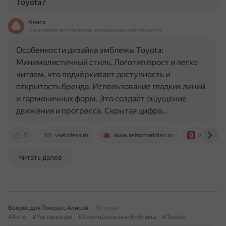
Toyota?
Алиса
На основе источников, возможны неточности
Особенности дизайна эмблемы Toyota:
Минималистичный стиль. Логотип прост и легко
читаем, что подчёркивает доступность и
открытость бренда. Использование гладких линий
и гармоничных форм. Это создаёт ощущение
движения и прогресса. Скрытая цифра…
0
vsekolesa.ru
www.astromeridian.ru
www.drive
Читать далее
Вопрос для Поиска с Алисой
30 июня
#Авто
#Реставрация
#ХромированныеЭмблемы
#Toyota