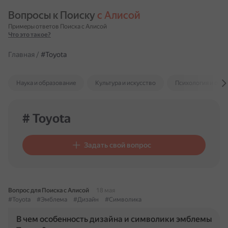
Вопросы к Поиску 
с Алисой
Примеры ответов Поиска с Алисой
Что это такое?
Главная
/
#Toyota
Наука и образование
Культура и искусство
Психология и отн
# Toyota
Задать свой вопрос
Вопрос для Поиска с Алисой
18 мая
#Toyota
#Эмблема
#Дизайн
#Символика
В чем особенность дизайна и символики эмблемы