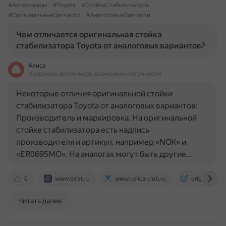
#Автотовары
#Toyota
#СтойкаСтабилизатора
#ОригинальныеЗапчасти
#АналоговыеЗапчасти
Чем отличается оригинальная стойка
стабилизатора Toyota от аналоговых вариантов?
Алиса
На основе источников, возможны неточности
Некоторые отличия оригинальной стойки
стабилизатора Toyota от аналоговых вариантов:
Производитель и маркировка. На оригинальной
стойке стабилизатора есть надпись
производителя и артикул, например «NOK» и
«ER0695MO». На аналогах могут быть другие…
0
www.exist.ru
www.celica-club.ru
origexpert.ru
Читать далее