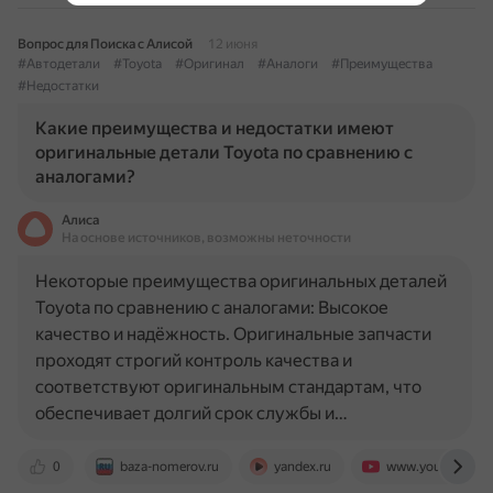
Вопрос для Поиска с Алисой
12 июня
#Автодетали
#Toyota
#Оригинал
#Аналоги
#Преимущества
#Недостатки
Какие преимущества и недостатки имеют
оригинальные детали Toyota по сравнению с
аналогами?
Алиса
На основе источников, возможны неточности
Некоторые преимущества оригинальных деталей
Toyota по сравнению с аналогами: Высокое
качество и надёжность. Оригинальные запчасти
проходят строгий контроль качества и
соответствуют оригинальным стандартам, что
обеспечивает долгий срок службы и…
0
baza-nomerov.ru
yandex.ru
www.youtube.co