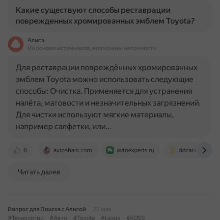
Какие существуют способы реставрации
поврежденных хромированных эмблем Toyota?
Алиса
На основе источников, возможны неточности
Для реставрации повреждённых хромированных
эмблем Toyota можно использовать следующие
способы: Очистка. Применяется для устранения
налёта, матовости и незначительных загрязнений.
Для чистки используют мягкие материалы,
например салфетки, или…
0
avtoshark.com
avtoexperts.ru
ddcar.ru
Читать далее
Вопрос для Поиска с Алисой
21 мая
#Технологии
#Авто
#Toyota
#Lexus
#KDSS