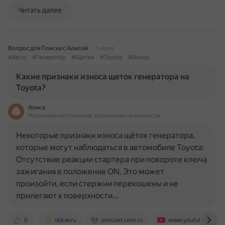
Читать далее
Вопрос для Поиска с Алисой
1 июля
#Авто
#Генератор
#Щетки
#Toyota
#Износ
Какие признаки износа щеток генератора на
Toyota?
Алиса
На основе источников, возможны неточности
Некоторые признаки износа щёток генератора,
которые могут наблюдаться в автомобиле Toyota:
Отсутствие реакции стартера при повороте ключа
зажигания в положение ON. Это может
произойти, если стержни перекошены и не
прилегают к поверхности…
0
ddcar.ru
prostart.com.ru
www.youtube.com