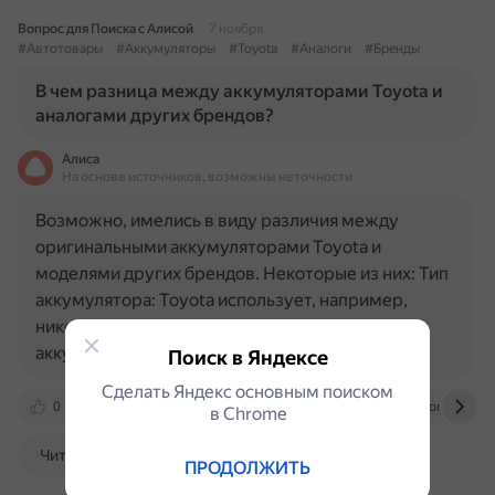
Вопрос для Поиска с Алисой
7 ноября
#Автотовары
#Аккумуляторы
#Toyota
#Аналоги
#Бренды
В чем разница между аккумуляторами Toyota и
аналогами других брендов?
Алиса
На основе источников, возможны неточности
Возможно, имелись в виду различия между
оригинальными аккумуляторами Toyota и
моделями других брендов. Некоторые из них: Тип
аккумулятора: Toyota использует, например,
никель-металлогидридные модели для тяговых
аккумуляторов. Для гибридных…
Поиск в Яндексе
Сделать Яндекс основным поиском
0
www.pravda.ru
mechanics.stackexchange.com
в Сhrome
Читать далее
ПРОДОЛЖИТЬ