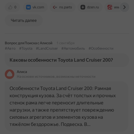
0
vk.com
ns.parts
dzen.ru
www.avensis
Читать далее
Вопрос для Поиска с Алисой
1 сентября
#Авто
#Toyota
#LandCruiser
#Автомобиль
#Особенности
Каковы особенности Toyota Land Cruiser 200?
Алиса
На основе источников, возможны неточности
Особенности Toyota Land Cruiser 200: Рамная
конструкция кузова. За счёт толстых и прочных
стенок рама легче переносит длительные
нагрузки, а также препятствует повреждению
силовых агрегатов и элементов кузова на
тяжёлом бездорожье. Подвеска. В…