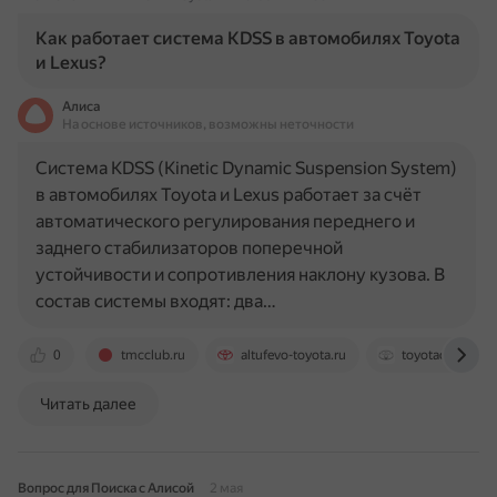
Как работает система KDSS в автомобилях Toyota
и Lexus?
Алиса
На основе источников, возможны неточности
Система KDSS (Kinetic Dynamic Suspension System)
в автомобилях Toyota и Lexus работает за счёт
автоматического регулирования переднего и
заднего стабилизаторов поперечной
устойчивости и сопротивления наклону кузова. В
состав системы входят: два…
0
tmcclub.ru
altufevo-toyota.ru
toyotadubrovka
Читать далее
Вопрос для Поиска с Алисой
2 мая