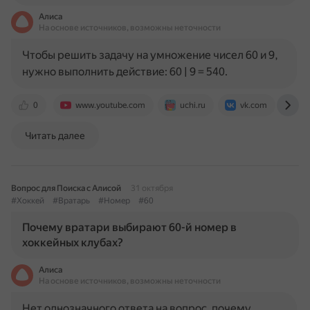
Алиса
На основе источников, возможны неточности
Чтобы решить задачу на умножение чисел 60 и 9,
нужно выполнить действие: 60 | 9 = 540.
0
www.youtube.com
uchi.ru
vk.com
ww
Читать далее
Вопрос для Поиска с Алисой
31 октября
#Хоккей
#Вратарь
#Номер
#60
Почему вратари выбирают 60-й номер в
хоккейных клубах?
Алиса
На основе источников, возможны неточности
Нет однозначного ответа на вопрос, почему