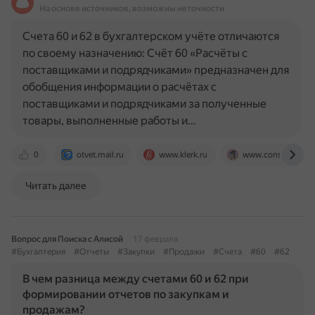
На основе источников, возможны неточности
Счета 60 и 62 в бухгалтерском учёте отличаются
по своему назначению: Счёт 60 «Расчёты с
поставщиками и подрядчиками» предназначен для
обобщения информации о расчётах с
поставщиками и подрядчиками за полученные
товары, выполненные работы и…
0
otvet.mail.ru
www.klerk.ru
www.consultant.ru
Читать далее
Вопрос для Поиска с Алисой
17 февраля
#Бухгалтерия
#Отчеты
#Закупки
#Продажи
#Счета
#60
#62
В чем разница между счетами 60 и 62 при
формировании отчетов по закупкам и
продажам?