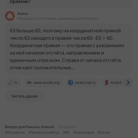
прямой?
Алиса
На основе источников, возможны неточности
63 больше 60, поэтому на координатной прямой
число 63 находится правее числа 60: 63 > 60.
Координатная прямая — это прямая с указанными
на ней началом отсчёта, направлением и
единичным отрезком. Справа от начала отсчёта
отмечают положительные…
0
www.euroki.org
otvet.mail.ru
budu5.com
Читать далее
Вопрос для Поиска с Алисой
29 апреля
#Малайзия
#ТелефонныйКод
#60
#География
#Связь