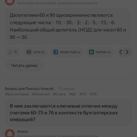
На основе источников, возможны неточности
Делителями 60 и 90 одновременно являются
следующие числа: - 10; - 30; - 3; - 2; - 5; - 15; - 6.
Наибольший общий делитель (НОД) для чисел 60 и
90 — 30.
0
uchi.ru
otvet.mail.ru
reshak.ru
calcula
Читать далее
Вопрос для Поиска с Алисой
10 января
#Бухгалтерия
#Отличия
#Счета
#60
#75
#76
В чем заключаются ключевые отличия между
счетами 60-75 и 76 в контексте бухгалтерских
операций?
Алиса
На основе источников, возможны неточности