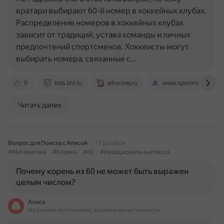
вратари выбирают 60-й номер в хоккейных клубах.
Распределение номеров в хоккейных клубах
зависит от традиций, устава команды и личных
предпочтений спортсменов. Хоккеисты могут
выбирать номера, связанные с…
0
kids.khl.ru
athockey.ru
www.sportmaster.ru
Читать далее
Вопрос для Поиска с Алисой
17 декабря
#Математика
#Корень
#60
#ИррациональныеЧисла
Почему корень из 60 не может быть выражен
целым числом?
Алиса
На основе источников, возможны неточности