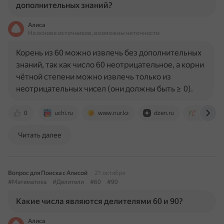
дополнительных знаний?
Алиса
На основе источников, возможны неточности
Корень из 60 можно извлечь без дополнительных
знаний, так как число 60 неотрицательное, а корни
чётной степени можно извлечь только из
неотрицательных чисел (они должны быть ≥ 0).
0
uchi.ru
www.nur.kz
dzen.ru
youclever
Читать далее
Вопрос для Поиска с Алисой
21 октября
#Математика
#Делители
#60
#90
Какие числа являются делителями 60 и 90?
Алиса