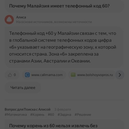
Почему Малайзия имеет телефонный код 60?
Алиса
На основе источников, возможны неточности
Телефонный код +60 у Малайзии связан с тем, что
в глобальной системе телефонных кодов цифра
«6» указывает на географическую зону, к которой
относится страна. Зона «6» закреплена за
странами Азии, Австралии и Океании.
0
www.callmama.com
www.bolshoyvopros.ru
t
Читать далее
Вопрос для Поиска с Алисой
3 февраля
#Математика
#Корень
#60
#Задача
#Решение
Почему корень из 60 нельзя извлечь без