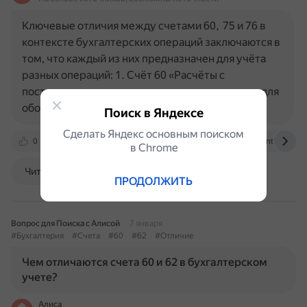
Ключевые отличия между счетами 60, 75 и 76 в
контексте бухгалтерских операций заключаются в
том, что каждый из них предназначен для учёта
разных операций: 1. Счёт 60 «Расчёты с
поставщиками и подрядчиками» используется для
обобщения информации о…
Поиск в Яндексе
Сделать Яндекс основным поиском
0
otvet.mail.ru
assistentus.ru
assistentus.ru
в Сhrome
Читать далее
ПРОДОЛЖИТЬ
Вопрос для Поиска с Алисой
7 января
#Бухгалтерия
#Счета
#60
#62
#Отличие
Чем отличаются счета 60 и 62 в бухгалтерском
учете?
Алиса