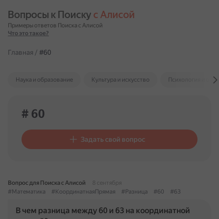
Вопросы к Поиску 
с Алисой
Примеры ответов Поиска с Алисой
Что это такое?
Главная
/
#60
Наука и образование
Культура и искусство
Психология и отн
# 60
Задать свой вопрос
Вопрос для Поиска с Алисой
8 сентября
#Математика
#КоординатнаяПрямая
#Разница
#60
#63
В чем разница между 60 и 63 на координатной