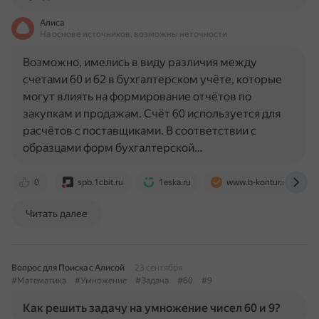
Алиса
На основе источников, возможны неточности
Возможно, имелись в виду различия между
счетами 60 и 62 в бухгалтерском учёте, которые
могут влиять на формирование отчётов по
закупкам и продажам. Счёт 60 используется для
расчётов с поставщиками. В соответствии с
образцами форм бухгалтерской…
0
spb.1cbit.ru
1eska.ru
www.b-kontur.ru
Читать далее
Вопрос для Поиска с Алисой
23 сентября
#Математика
#Умножение
#Задача
#60
#9
Как решить задачу на умножение чисел 60 и 9?