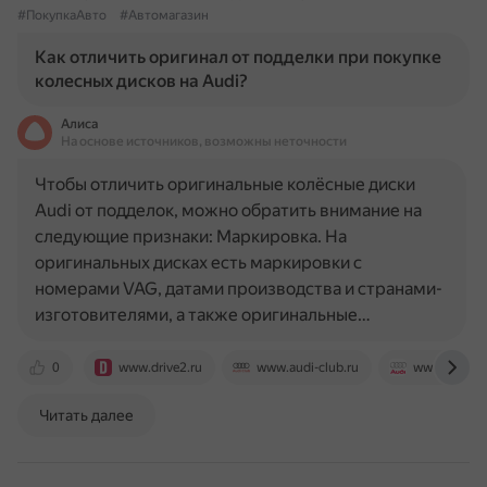
#ПокупкаАвто
#Автомагазин
Как отличить оригинал от подделки при покупке
колесных дисков на Audi?
Алиса
На основе источников, возможны неточности
Чтобы отличить оригинальные колёсные диски
Audi от подделок, можно обратить внимание на
следующие признаки: Маркировка. На
оригинальных дисках есть маркировки с
номерами VAG, датами производства и странами-
изготовителями, а также оригинальные…
0
www.drive2.ru
www.audi-club.ru
www.audi-be
Читать далее