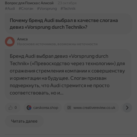
Вопрос для Поиска с Алисой
23 октября
#Audi
#Слоган
#Vorsprung
#Technik
Почему бренд Audi выбрал в качестве слогана
девиз «Vorsprung durch Technik»?
Алиса
На основе источников, возможны неточности
Бренд Audi выбрал девиз «Vorsprung durch
Technik» («Превосходство через технологии») для
отражения стремления компании к совершенству
и ориентации на будущее. Слоган призван
подчеркнуть, что Audi стремится не просто
соответствовать, но и…
0
carskorea.shop
www.creativereview.co.uk
www
Читать далее