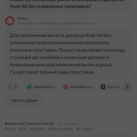
Audi A6 без изменения сверловки?
Алиса
На основе источников, возможны неточности
Для увеличения вылета диска на Audi A6 без
изменения сверловки можно использовать
колесные проставки. Они устанавливаются между
ступицей автомобиля и колесным диском и
предназначены для изменения вылета диска.
Существуют разные виды проставок…
0
www.avito.ru
autovektor.su
dzen.ru
a
Читать далее
Вопрос для Поиска с Алисой
18 сентября
#Audi
#Q5
#Сборка
#Автомобили
#Страны