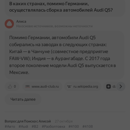
В каких странах, помимо Германии,
осуществлялась сборка автомобилей Audi Q5?
Алиса
На основе источников, возможны неточности
Помимо Германии, автомобили Audi Q5
собирались на заводах в следующих странах:
Китай — в Чанчуне (совместное предприятие
FAW-VW); Индия — в Аурангабаде. С 2017 года
второе поколение модели Audi Q5 выпускается в
Мексике.
0
www.audi-club.ru
ru.wikipedia.org
dzen.ru
Читать далее
Вопрос для Поиска с Алисой
27 октября
#Авто
#Audi
#B2
#Разболтовка
#4100
#4108