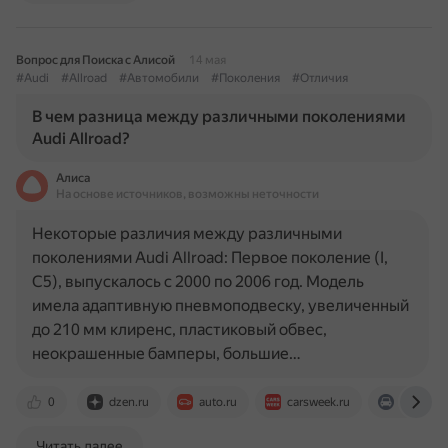
Вопрос для Поиска с Алисой
14 мая
#Audi
#Allroad
#Автомобили
#Поколения
#Отличия
В чем разница между различными поколениями
Audi Allroad?
Алиса
На основе источников, возможны неточности
Некоторые различия между различными
поколениями Audi Allroad: Первое поколение (I,
C5), выпускалось с 2000 по 2006 год. Модель
имела адаптивную пневмоподвеску, увеличенный
до 210 мм клиренс, пластиковый обвес,
неокрашенные бамперы, большие…
0
dzen.ru
auto.ru
carsweek.ru
whobyca
Читать далее