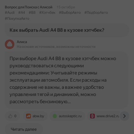
Вопрос для Поиска с Алисой
15 октября
#Audi
#A4
#B8
#Хэтчбек
#ВыборАвто
#ПодборАвто
#ПокупкаАвто
Как выбрать Audi A4 B8 в кузове хэтчбек?
Алиса
На основе источников, возможны неточности
При выборе Audi A4 B8 в кузове хэтчбек можно
руководствоваться следующими
рекомендациями: Учитывайте режимы
эксплуатации автомобиля. Если расходы на
содержание не важны, а важнее удобство
управления тягой и динамикой, можно
рассмотреть бензиновую…
0
abw.by
autoskeptic.ru
www.drive2.ru
Читать далее