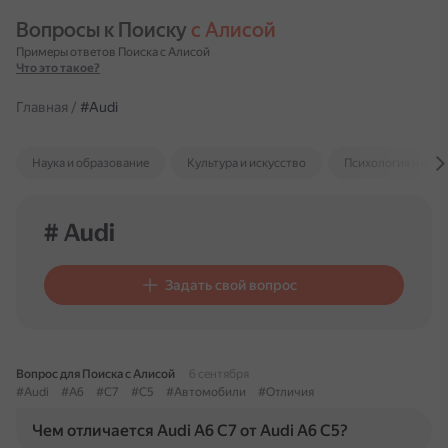
Вопросы к Поиску 
с Алисой
Примеры ответов Поиска с Алисой
Что это такое?
Главная
/
#Audi
Наука и образование
Культура и искусство
Психология и отн
# Audi
Задать свой вопрос
Вопрос для Поиска с Алисой
6 сентября
#Audi
#A6
#C7
#C5
#Автомобили
#Отличия
Чем отличается Audi A6 C7 от Audi A6 C5?