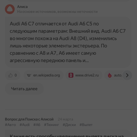
Алиса
На основе источников, возможны неточности
Audi A6 C7 отличается от Audi A6 C5 по
следующим параметрам: Внешний вид. Audi A6 C7
во многом похожа на Audi A8 (D4), изменились
лишь некоторые элементы экстерьера. По
сравнению с A8 и A7, A6 имеет самую
агрессивную переднюю панель и…
0
en.wikipedia.org
www.drive2.ru
autopedia.fa
Читать далее
Вопрос для Поиска с Алисой
24 марта
#Авто
#Audi
#A6
#Тюнинг
#Диски
#Вылет
Какие есть способы увеличения вылета диска на