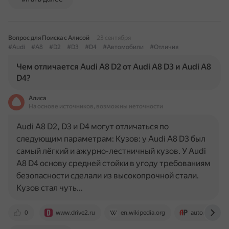
Вопрос для Поиска с Алисой
23 сентября
#Audi
#A8
#D2
#D3
#D4
#Автомобили
#Отличия
Чем отличается Audi A8 D2 от Audi A8 D3 и Audi A8
D4?
Алиса
На основе источников, возможны неточности
Audi A8 D2, D3 и D4 могут отличаться по
следующим параметрам: Кузов: у Audi A8 D3 был
самый лёгкий и ажурно-лестничный кузов. У Audi
A8 D4 основу средней стойки в угоду требованиям
безопасности сделали из высокопрочной стали.
Кузов стал чуть…
0
www.drive2.ru
en.wikipedia.org
autoreview.ru