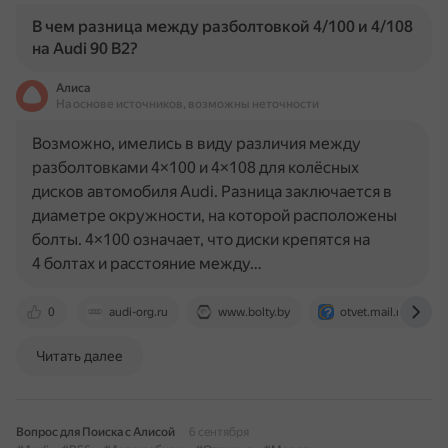
В чем разница между разболтовкой 4/100 и 4/108
на Audi 90 B2?
Алиса
На основе источников, возможны неточности
Возможно, имелись в виду различия между
разболтовками 4×100 и 4×108 для колёсных
дисков автомобиля Audi. Разница заключается в
диаметре окружности, на которой расположены
болты. 4×100 означает, что диски крепятся на
4 болтах и расстояние между…
0
audi-org.ru
www.bolty.by
otvet.mail.ru
Читать далее
Вопрос для Поиска с Алисой
6 сентября