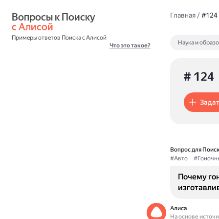
Вопросы к Поиску 
Главная
/
#124
с Алисой
Примеры ответов Поиска с Алисой
Наука и образ
Что это такое?
# 124
Задат
Вопрос для Поиск
#Авто
#Гоночн
Почему го
изготавли
Алиса
На основе источ