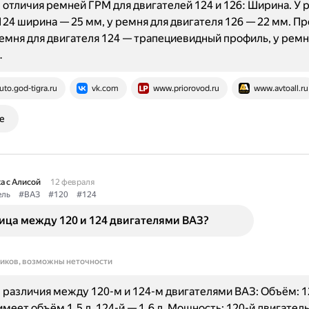
отличия ремней ГРМ для двигателей 124 и 126: Ширина. У 
124 ширина — 25 мм, у ремня для двигателя 126 — 22 мм. П
ремня для двигателя 124 — трапециевидный профиль, у ремн
…
uto.god-tigra.ru
vk.com
www.priorovod.ru
www.avtoall.ru
е
а с Алисой
12 февраля
ель
#ВАЗ
#120
#124
ица между 120 и 124 двигателями ВАЗ?
ников, возможны неточности
различия между 120-м и 124-м двигателями ВАЗ: Объём: 1
имеет объём 1,5 л, 124-й — 1,6 л. Мощность: 120-й двигател