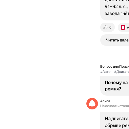
91–92 л. с.
завода гнё
0
w
Читать дале
Вопрос для Поиск
#Авто
#Двигат
Почему на 
ремня?
Алиса
На основе источ
На двигате
обрыве рем