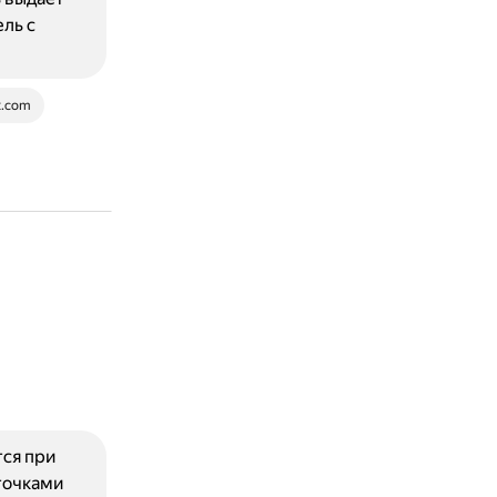
ель с
k.com
тся при
точками