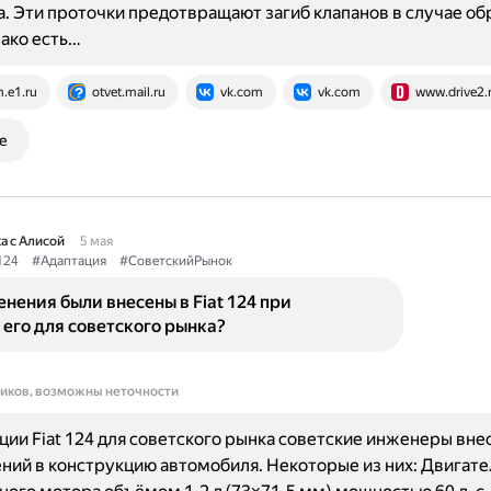
а. Эти проточки предотвращают загиб клапанов в случае о
ако есть…
.e1.ru
otvet.mail.ru
vk.com
vk.com
www.drive2.
е
а с Алисой
5 мая
124
#Адаптация
#СоветскийРынок
нения были внесены в Fiat 124 при
его для советского рынка?
ников, возможны неточности
ции Fiat 124 для советского рынка советские инженеры вне
ний в конструкцию автомобиля. Некоторые из них: Двигате