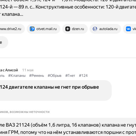
, 124-й — 89 л. с.. Конструктивные особенности: 120-й двигат
т клапана…
ww.drive2.ru
otvet.mail.ru
dzen.ru
autolada.ru
v
е
а с Алисой
11 мая
ель
#Клапаны
#Ремень
#Обрыв
#Гнет
#124
124 двигателе клапаны не гнет при обрыве
ников, возможны неточности
ле ВАЗ 21124 (объём 1,6 литра, 16 клапанов) клапана не гну
ня ГРМ, потому что на нём устанавливаются поршни с про