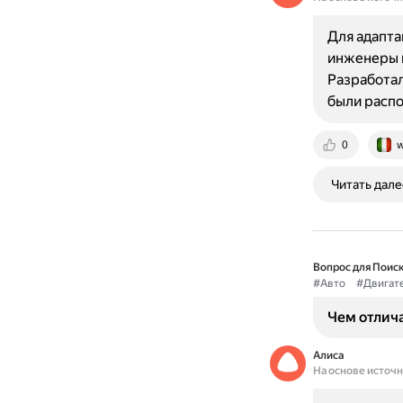
Для адапта
инженеры в
Разработал
были распо
0
w
Читать дале
Вопрос для Поиск
#Авто
#Двигат
Чем отлича
Алиса
На основе источ