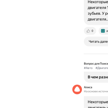
Некоторые 
двигателя 
зубьев. У 
двигателя
0
a
Читать дале
Вопрос для Поиск
#Авто
#Двигат
В чем разн
Алиса
На основе источ
Некоторые 
двигатель 