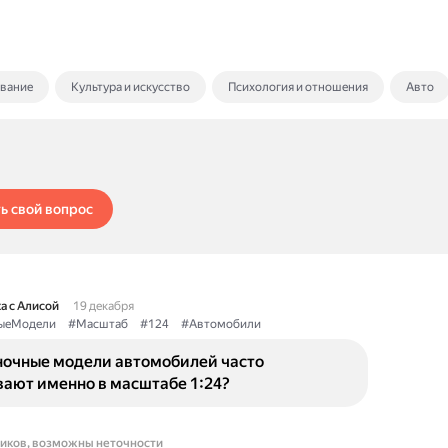
ование
Культура и искусство
Психология и отношения
Авто
ь свой вопрос
а с Алисой
19 декабря
ыеМодели
#Масштаб
#124
#Автомобили
ночные модели автомобилей часто
вают именно в масштабе 1:24?
ников, возможны неточности