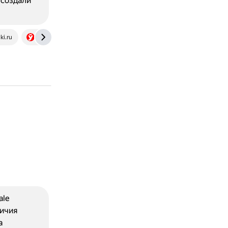
 создали
ki.ru
mlyn.by
ale
личия
а