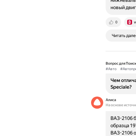
нижневальн
новый двиг
0
w
Читать дале
Вопрос для Поиск
#Авто
#Автопр
Чем отлича
Speciale?
Алиса
На основе источ
ВАЗ-2106 б
образца 19
ВАЗ-2106 о