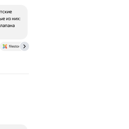
етские
е из них:
клапана
filestore.libavtograd.ru