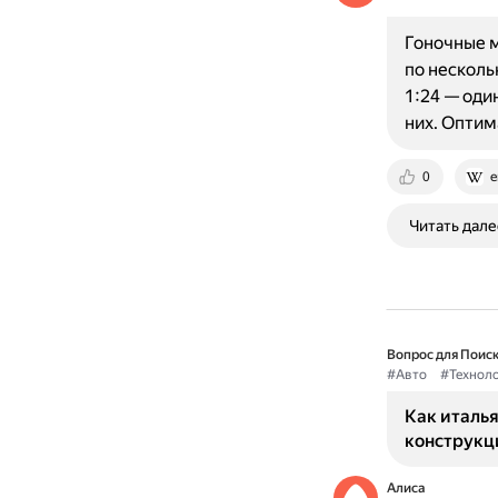
Гоночные м
по нескол
1:24 — оди
них. Опти
0
e
Читать дале
Вопрос для Поиск
#Авто
#Технол
Как италья
конструкц
Алиса