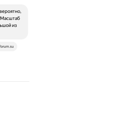
вероятно,
 Масштаб
льшой из
forum.su