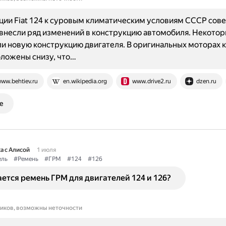
ции Fiat 124 к суровым климатическим условиям СССР сов
несли ряд изменений в конструкцию автомобиля. Некоторы
и новую конструкцию двигателя. В оригинальных моторах 
ложены снизу, что…
ww.behtiev.ru
en.wikipedia.org
www.drive2.ru
dzen.ru
е
а с Алисой
1 июля
ель
#Ремень
#ГРМ
#124
#126
ется ремень ГРМ для двигателей 124 и 126?
ников, возможны неточности