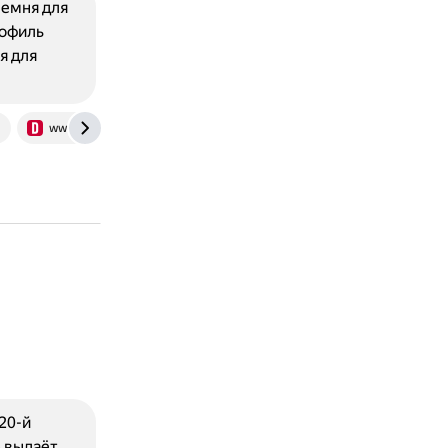
ремня для
рофиль
я для
www.drive2.ru
20-й
ь выдаёт