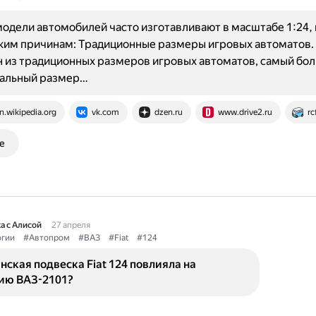
одели автомобилей часто изготавливают в масштабе 1:24, 
ьким причинам: Традиционные размеры игровых автоматов.
н из традиционных размеров игровых автоматов, самый бо
мальный размер…
n.wikipedia.org
vk.com
dzen.ru
www.drive2.ru
rc
е
а с Алисой
27 апреля
огии
#Автопром
#ВАЗ
#Fiat
#124
нская подвеска Fiat 124 повлияла на
ию ВАЗ-2101?