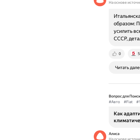
На основе источ
Итальянска
образом: П
усилить вс
СССР, дета
0
5
Читать дале
Вопрос для Поиск
#Авто
#Fiat
#
Как адапти
климатиче
Алиса
На основе источ