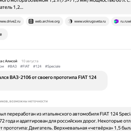
ого мотора объёмом 1,2 л (73×71,5 мм) мощностью 60 л. с.
атель 1,2…
ww.drive2.ru
web.archive.org
www.vokrugsveta.ru
ru.ruwi
е
а с Алисой
10 августа
ом
#ВАЗ
#FIAT
#124
#Speciale
лся ВАЗ-2106 от своего прототипа FIAT 124
ников, возможны неточности
ыл переработан из итальянского автомобиля FIAT 124 Speci
72 года и адаптирован для российских дорог. Некоторые от
т прототипа: Двигатель. Верхневальная «четвёрка» 1,5 был