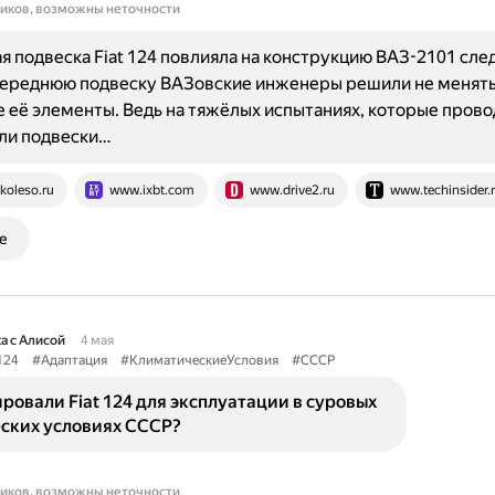
ников, возможны неточности
я подвеска Fiat 124 повлияла на конструкцию ВАЗ-2101 с
ереднюю подвеску ВАЗовские инженеры решили не менять,
е её элементы. Ведь на тяжёлых испытаниях, которые прово
ли подвески…
koleso.ru
www.ixbt.com
www.drive2.ru
www.techinsider.
е
а с Алисой
4 мая
124
#Адаптация
#КлиматическиеУсловия
#СССР
ровали Fiat 124 для эксплуатации в суровых
ских условиях СССР?
ников, возможны неточности