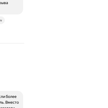
брыва
ru
сли более
ль. Вместо