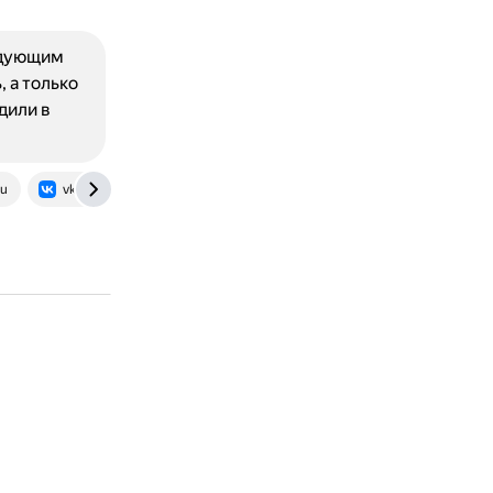
ледующим
 а только
дили в
ru
vk.com