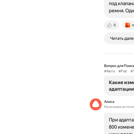
под клапан
ремня. Одн
0
m
Читать дале
Вопрос для Поиск
#Авто
#Fiat
#
Какие изме
адаптации 
Алиса
На основе источ
При адапта
800 измене