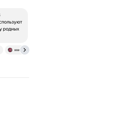
З
используют
 у родных
www.proalbea.ru