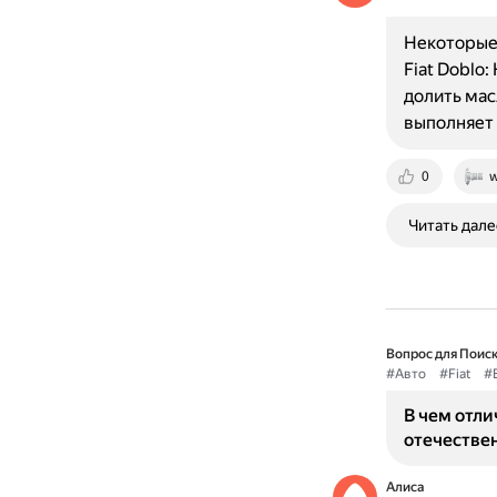
Некоторые 
Fiat Doblo
долить мас
выполняет 
0
w
Читать дале
Вопрос для Поиск
#Авто
#Fiat
#
В чем отли
отечестве
Алиса