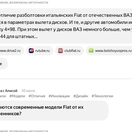
ников, возможны неточности
тличие разболтовки итальянских Fiat от отечественных ВА
я в параметрах вылета дисков. И те, и другие автомобили 
у 4×98. При этом вылет у дисков ВАЗ немного больше, чем
ЕТ44 для штатных…
ww.drive2.ru
rutube.ru
clubfiat.ru
www.bolshoyvopros.ru
е
а с Алисой
30 июля
или
#Модели
#Отличия
#Инновации
#Дизайн
#Технологии
ются современные модели Fiat от их
енников?
ников, возможны неточности