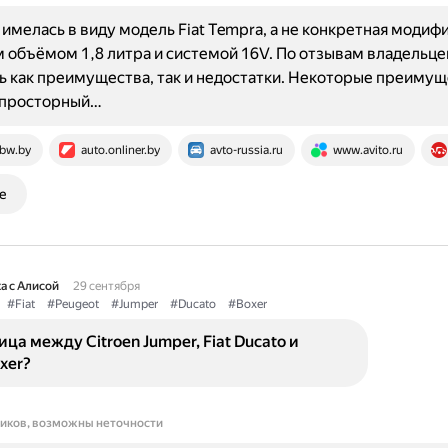
имелась в виду модель Fiat Tempra, а не конкретная модифи
 объёмом 1,8 литра и системой 16V. По отзывам владельцев,
ь как преимущества, так и недостатки. Некоторые преимущ
 просторный…
bw.by
auto.onliner.by
avto-russia.ru
www.avito.ru
е
а с Алисой
29 сентября
#Fiat
#Peugeot
#Jumper
#Ducato
#Boxer
ица между Citroen Jumper, Fiat Ducato и
xer?
ников, возможны неточности