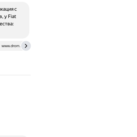
кация с
 у Fiat
ества:
www.drom.ru