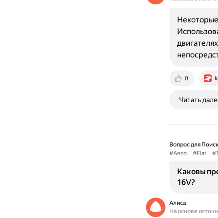
Некоторые 
Использова
двигателях
непосредст
0
k
Читать дале
Вопрос для Поиск
#Авто
#Fiat
#
Каковы пре
16V?
Алиса
На основе источ