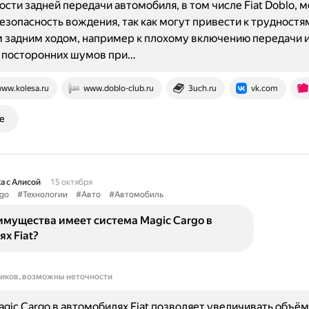
сти задней передачи автомобиля, в том числе Fiat Doblo, м
безопасность вождения, так как могут привести к трудностя
 задним ходом, например к плохому включению передачи 
 посторонних шумов при…
ww.kolesa.ru
www.doblo-club.ru
3uch.ru
vk.com
е
а с Алисой
15 октября
go
#Технологии
#Авто
#Автомобиль
имущества имеет система Magic Cargo в
х Fiat?
ников, возможны неточности
gic Cargo в автомобилях Fiat позволяет увеличивать объём