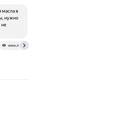
 масла в
ы, нужно
 не
www.zinref.ru