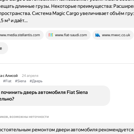
мещать длинные грузы. Некоторые преимущества: Расшире
пространства. Система Magic Cargo увеличивает объём гру
,5 м³ и даёт…
ww.media.stellantis.com
www.fiat-saudi.com
www.mwvc.co.uk
е
а с Алисой
24 апреля
#Fiat
#Siena
#Дверь
починить дверь автомобиля Fiat Siena
ельно?
ников, возможны неточности
остоятельным ремонтом двери автомобиля рекомендуется