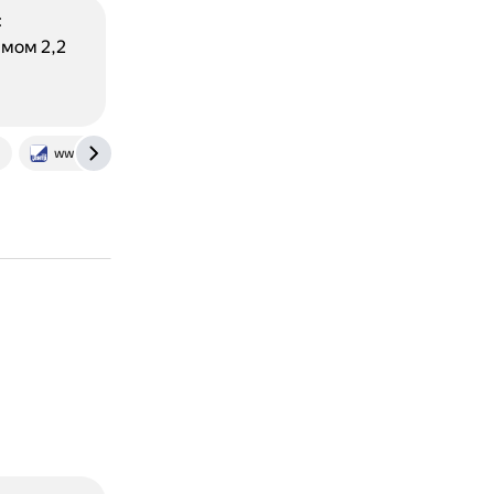
:
ёмом 2,2
www.furgon-center.ru
www.fiat-delphocom.ru
abw.by