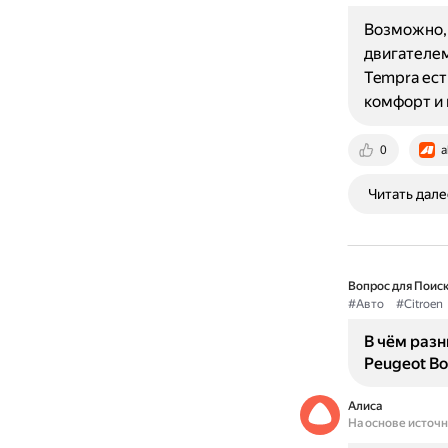
Возможно, 
двигателем
Tempra ест
комфорт и
0
a
Читать дале
Вопрос для Поиск
#Авто
#Citroen
В чём разн
Peugeot Bo
Алиса
На основе источ