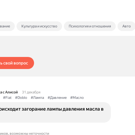
ование
Культура и искусство
Психология и отношения
Авто
ь свой вопрос
а с Алисой
31 декабря
#Fiat
#Doblo
#Лампа
#Давление
#Масло
оисходит загорание лампы давления масла в
ников, возможны неточности