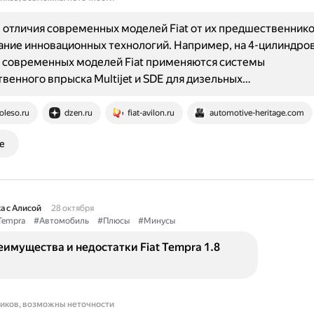
отличия современных моделей Fiat от их предшественнико
ние инновационных технологий. Например, на 4-цилиндро
 современных моделей Fiat применяются системы
венного впрыска Multijet и SDE для дизельных…
oleso.ru
dzen.ru
fiat-avilon.ru
automotive-heritage.com
е
а с Алисой
28 октября
Tempra
#Автомобиль
#Плюсы
#Минусы
имущества и недостатки Fiat Tempra 1.8
ников, возможны неточности