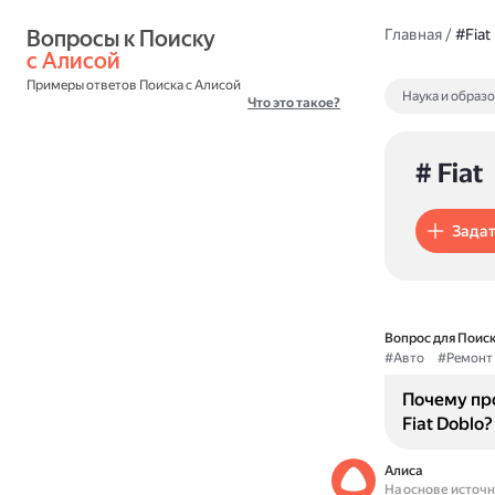
Вопросы к Поиску 
Главная
/
#Fiat
с Алисой
Примеры ответов Поиска с Алисой
Наука и образ
Что это такое?
# Fiat
Задат
Вопрос для Поиск
#Авто
#Ремонт
Почему пр
Fiat Doblo?
Алиса
На основе источ