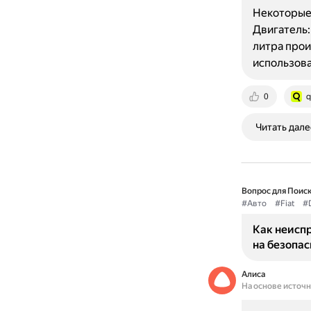
Некоторые 
Двигатель:
литра прои
использова
0
q
Читать дале
Вопрос для Поиск
#Авто
#Fiat
#
Как неиспр
на безопа
Алиса
На основе источ