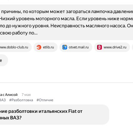
причины, по которым может загораться лампочка давления
: Низкий уровень моторного масла. Если уровень ниже норм
ло до нужного уровня. Неисправность масляного насоса. Он
свою работу по…
ww.doblo-club.ru
etlib.ru
otvet.mail.ru
www.drive2.ru
е
а с Алисой
7 мая
ВАЗ
#Разболтовка
#Отличие
чие разболтовки итальянских Fiat от
нных ВАЗ?