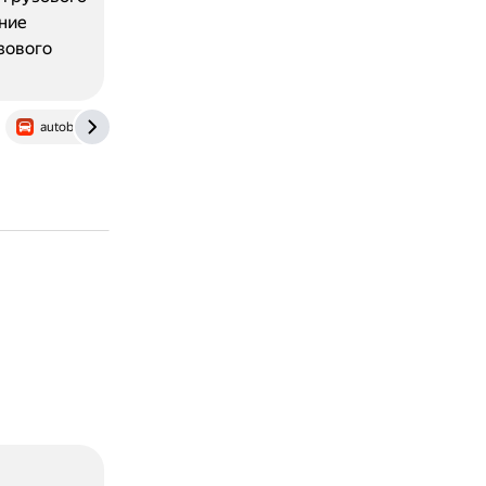
ние
зового
autoboom.co.il
www.motortrend.com