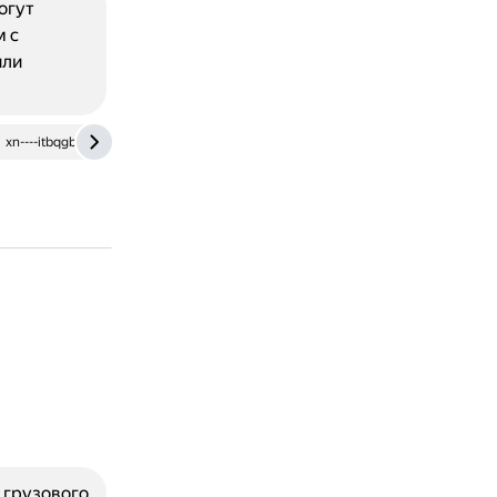
огут
м с
или
xn----itbqgbegmab0a.xn--p1ai
 грузового