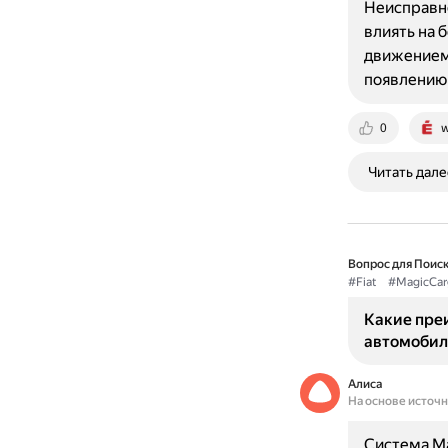
Неисправно
влиять на 
движением
появлению
0
w
Читать дале
Вопрос для Поиск
#Fiat
#MagicCar
Какие пре
автомобиля
Алиса
На основе источ
Система Ma