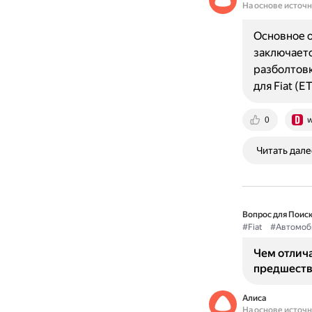
На основе источ
Основное о
заключаетс
разболтовк
для Fiat (
0
w
Читать дале
Вопрос для Поиск
#Fiat
#Автомоб
Чем отлича
предшеств
Алиса
На основе источ