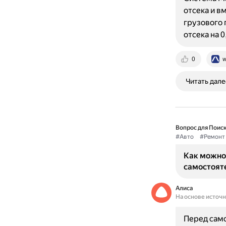
отсека и в
грузового 
отсека на 0
0
w
Читать дале
Вопрос для Поиск
#Авто
#Ремонт
Как можно 
самостоят
Алиса
На основе источ
Перед сам