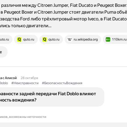
различия между Citroen Jumper, Fiat Ducato и Peugeot Boxer
 в Peugeot Boxer и Citroen Jumper стоят двигатели Puma объ
зводства Ford либо трёхлитровый мотор Iveco, в Fiat Ducato
лись только двигатели…
uto.ru
quto.ru
quto.ru
ru.wikipedia.org
110km.ru
е
а с Алисой
28 октября
Doblo
#Неисправности
#БезопасностьВождения
авности задней передачи Fiat Doblo влияют
сность вождения?
ников, возможны неточности