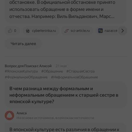
обстановке. В официальной обстановке принято
использовать обращение в форме имени и
отчества. Например: Виль Вильданович, Марс…
0
cyberleninka.ru
sci-article.ru
nazaccent.ru
Читать далее
Вопрос для Поиска с Алисой
21 мая
#ЯпонскаяКультура
#Обращение
#СтаршаяСестра
#ФормальноеОбращение
#НеформальноеОбращение
В чем разница между формальным и
неформальным обращением к старшей сестре в
японской культуре?
Алиса
На основе источников, возможны неточности
В японской культуре есть различия в обращении к