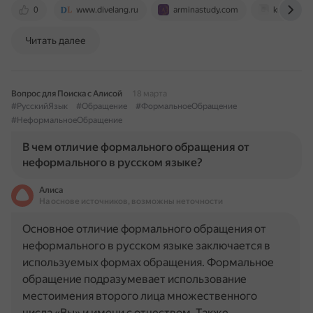
0
www.divelang.ru
arminastudy.com
kubera.f
Читать далее
Вопрос для Поиска с Алисой
18 марта
#РусскийЯзык
#Обращение
#ФормальноеОбращение
#НеформальноеОбращение
В чем отличие формального обращения от
неформального в русском языке?
Алиса
На основе источников, возможны неточности
Основное отличие формального обращения от
неформального в русском языке заключается в
используемых формах обращения. Формальное
обращение подразумевает использование
местоимения второго лица множественного
числа «Вы» и имени с отчеством. Также…