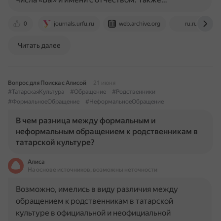
0
journals.urfu.ru
web.archive.org
ru.ruwiki.ru
Читать далее
Вопрос для Поиска с Алисой
21 июня
#ТатарскаяКультура
#Обращение
#Родственники
#ФормальноеОбращение
#НеформальноеОбращение
В чем разница между формальным и
неформальным обращением к родственникам в
татарской культуре?
Алиса
На основе источников, возможны неточности
Возможно, имелись в виду различия между
обращением к родственникам в татарской
культуре в официальной и неофициальной