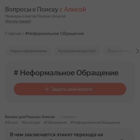
Вопросы к Поиску 
с Алисой
Примеры ответов Поиска с Алисой
Что это такое?
Главная
/
#Неформальное Обращение
Наука и образование
Культура и искусство
Психология и отн
# Неформальное Обращение
Задать свой вопрос
Вопрос для Поиска с Алисой
13 января
#Этика
#Культура
#Обращение
#НеформальноеОбращение
В чем заключается этикет перехода на