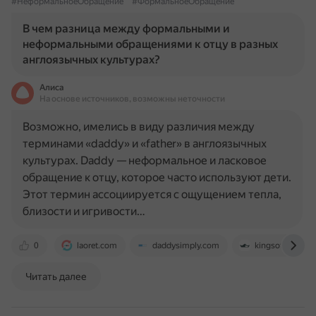
#НеформальноеОбращение
#ФормальноеОбращение
В чем разница между формальными и
неформальными обращениями к отцу в разных
англоязычных культурах?
Алиса
На основе источников, возможны неточности
Возможно, имелись в виду различия между
терминами «daddy» и «father» в англоязычных
культурах. Daddy — неформальное и ласковое
обращение к отцу, которое часто используют дети.
Этот термин ассоциируется с ощущением тепла,
близости и игривости…
0
laoret.com
daddysimply.com
kingsoftranslat
Читать далее