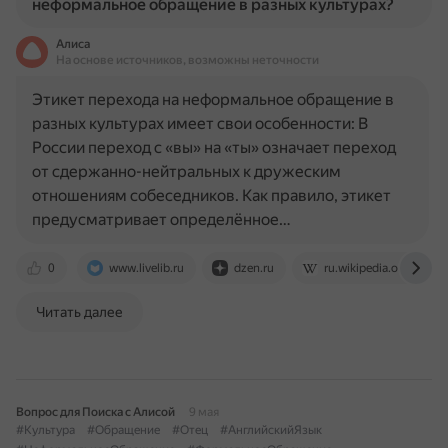
неформальное обращение в разных культурах?
Алиса
На основе источников, возможны неточности
Этикет перехода на неформальное обращение в
разных культурах имеет свои особенности: В
России переход с «вы» на «ты» означает переход
от сдержанно-нейтральных к дружеским
отношениям собеседников. Как правило, этикет
предусматривает определённое…
0
www.livelib.ru
dzen.ru
ru.wikipedia.org
Читать далее
Вопрос для Поиска с Алисой
9 мая
#Культура
#Обращение
#Отец
#АнглийскийЯзык