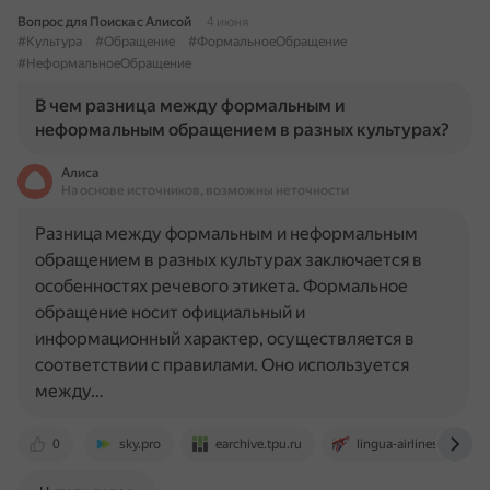
Вопрос для Поиска с Алисой
4 июня
#Культура
#Обращение
#ФормальноеОбращение
#НеформальноеОбращение
В чем разница между формальным и
неформальным обращением в разных культурах?
Алиса
На основе источников, возможны неточности
Разница между формальным и неформальным
обращением в разных культурах заключается в
особенностях речевого этикета. Формальное
обращение носит официальный и
информационный характер, осуществляется в
соответствии с правилами. Оно используется
между…
0
sky.pro
earchive.tpu.ru
lingua-airlines.ru