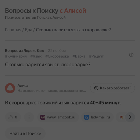
Вопросы к Поиску 
с Алисой
Примеры ответов Поиска с Алисой
Главная
/
Еда
/
Сколько варится язык в скороварке?
Вопрос из Яндекс Кью
22 ноября
#Кулинария
#Язык
#Скороварка
#Варка
#Рецепт
Сколько варится язык в скороварке?
Алиса
Как это работает?
На основе источников, возможны неточности
В скороварке говяжий язык варится
40–45 минут
.
0
www.iamcook.ru
lady.mail.ru
www.kp.
Найти в Поиске