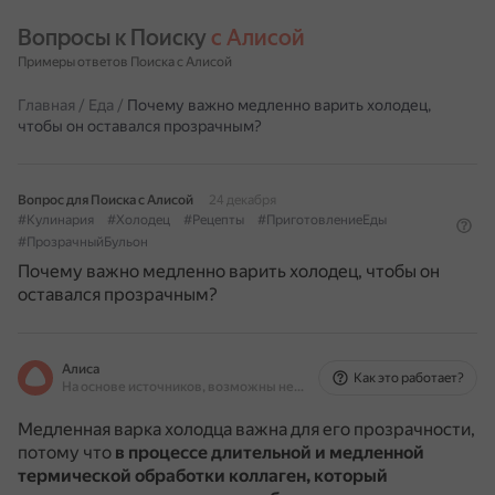
Вопросы к Поиску 
с Алисой
Примеры ответов Поиска с Алисой
Главная
/
Еда
/
Почему важно медленно варить холодец,
чтобы он оставался прозрачным?
Вопрос для Поиска с Алисой
24 декабря
#Кулинария
#Холодец
#Рецепты
#ПриготовлениеЕды
#ПрозрачныйБульон
Почему важно медленно варить холодец, чтобы он
оставался прозрачным?
Алиса
Как это работает?
На основе источников, возможны неточности
Медленная варка холодца важна для его прозрачности,
потому что
в процессе длительной и медленной
термической обработки коллаген, который