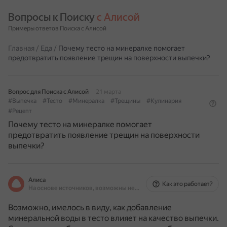
Вопросы к Поиску 
с Алисой
Примеры ответов Поиска с Алисой
Главная
/
Еда
/
Почему тесто на минералке помогает
предотвратить появление трещин на поверхности выпечки?
Вопрос для Поиска с Алисой
21 марта
#Выпечка
#Тесто
#Минералка
#Трещины
#Кулинария
#Рецепт
Почему тесто на минералке помогает
предотвратить появление трещин на поверхности
выпечки?
Алиса
Как это работает?
На основе источников, возможны неточности
Возможно, имелось в виду, как добавление
минеральной воды в тесто влияет на качество выпечки.