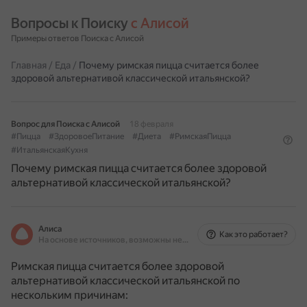
Вопросы к Поиску 
с Алисой
Примеры ответов Поиска с Алисой
Главная
/
Еда
/
Почему римская пицца считается более
здоровой альтернативой классической итальянской?
Вопрос для Поиска с Алисой
18 февраля
#Пицца
#ЗдоровоеПитание
#Диета
#РимскаяПицца
#ИтальянскаяКухня
Почему римская пицца считается более здоровой
альтернативой классической итальянской?
Алиса
Как это работает?
На основе источников, возможны неточности
Римская пицца считается более здоровой
альтернативой классической итальянской по
нескольким причинам: