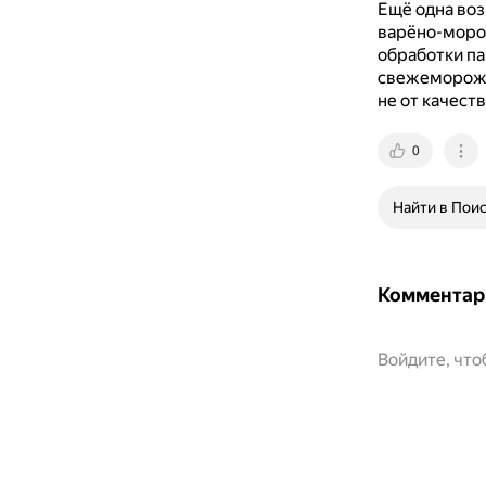
Ещё одна воз
варёно-морож
обработки п
свежемороже
не от качеств
0
Найти в Пои
Комментар
Войдите, чт