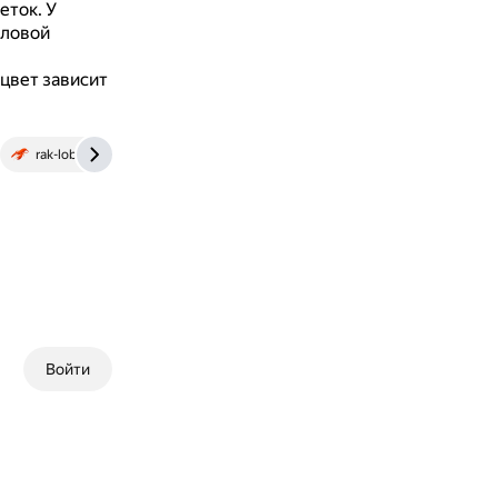
еток.
У
пловой
цвет зависит
rak-lobster.ru
Войти