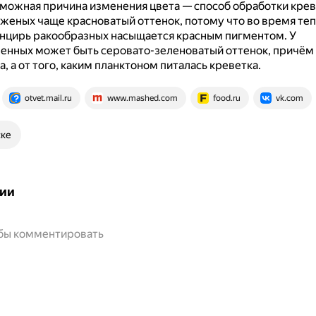
можная причина изменения цвета — способ обработки крев
еных чаще красноватый оттенок, потому что во время те
анцирь ракообразных насыщается красным пигментом.
У
нных может быть серовато-зеленоватый оттенок, причём 
а, а от того, каким планктоном питалась креветка.
otvet.mail.ru
www.mashed.com
food.ru
vk.com
ске
ии
обы комментировать