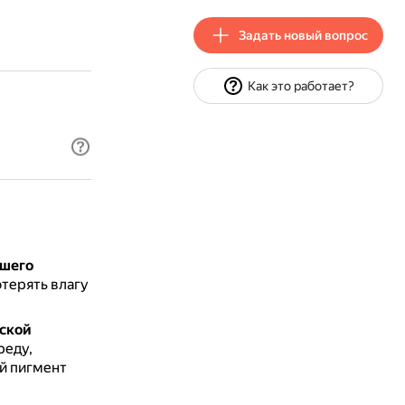
Задать новый вопрос
Как это работает?
хшего
терять влагу
еской
реду,
й пигмент