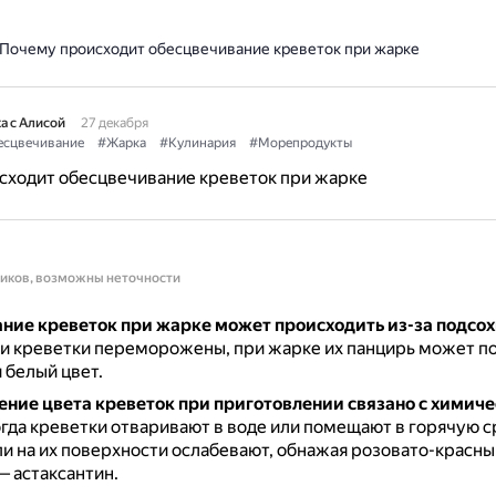
Почему происходит обесцвечивание креветок при жарке
а с Алисой
27 декабря
сцвечивание
#Жарка
#Кулинария
#Морепродукты
сходит обесцвечивание креветок при жарке
ников, возможны неточности
ние креветок при жарке может происходить из-за подсо
и креветки переморожены, при жарке их панцирь может по
 белый цвет.
ение цвета креветок при приготовлении связано с химич
гда креветки отваривают в воде или помещают в горячую с
и на их поверхности ослабевают, обнажая розовато-красны
— астаксантин.