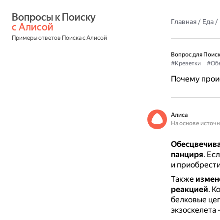
Вопросы к Поиску 
Главная
/
Еда
/
с Алисой
Примеры ответов Поиска с Алисой
Вопрос для Поиск
#Креветки
#Обе
Почему прои
Алиса
На основе источ
Обесцвечива
панциря
.
Есл
и приобрести
Также
измен
реакцией
.
Ко
белковые цеп
экзоскелета 