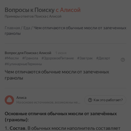
Вопросы к Поиску 
с Алисой
Примеры ответов Поиска с Алисой
Главная
/
Еда
/
Чем отличаются обычные мюсли от запеченных
гранолы
Вопрос для Поиска с Алисой
1 июня
#Мюсли
#Гранола
#ЗдоровоеПитание
#Завтрак
#Десерт
#КулинарныеТермины
Чем отличаются обычные мюсли от запеченных
гранолы
Алиса
Как это работает?
На основе источников, возможны неточности
Основные отличия обычных мюсли от запечённых
(гранолы)
:
Состав
.
В обычных мюсли наполнитель составляет