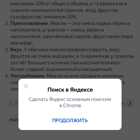
максимум 20% от общего объёма, в то время как в
граноле наполнителей (орехов, ягод, фруктов,
сухофруктов) минимум 50%.
Приготовление
.
Мюсли — это смесь сырых зёрен и
наполнителя, а гранола — смесь зёрен и
наполнителя, запечённая в сиропе, фруктовом пюре
или мёде.
Вкус
.
У обычных мюсли средняя сладость, вкус
фруктов не очень выражен, в то время как у гранолы
за счёт большего количества наполнителя вкус
более сладкий, выраженный и насыщенный.
Употребление
.
Мюсли нужно заливать молоком,
соком, йогуртом, а гранолу можно есть прямо из
пачки, ничем не заливая.
Поиск в Яндексе
Сделать Яндекс основным поиском
0
vkusvill.ru
rg.ru
www.mir-krup.ru
в Сhrome
Найти в Поиске
ПРОДОЛЖИТЬ