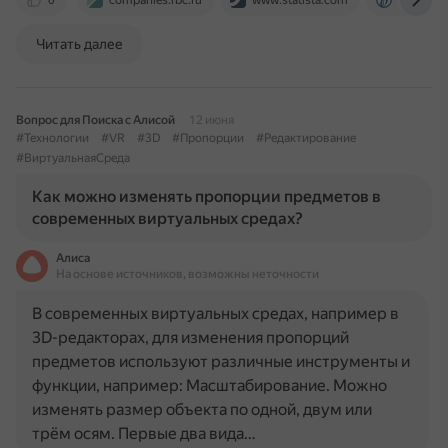
0
companies.rbc.ru
www.statista.com
www.kom
Читать далее
Вопрос для Поиска с Алисой
12 июня
#Технологии
#VR
#3D
#Пропорции
#Редактирование
#ВиртуальнаяСреда
Как можно изменять пропорции предметов в
современных виртуальных средах?
Алиса
На основе источников, возможны неточности
В современных виртуальных средах, например в
3D-редакторах, для изменения пропорций
предметов используют различные инструменты и
функции, например: Масштабирование. Можно
изменять размер объекта по одной, двум или
трём осям. Первые два вида…