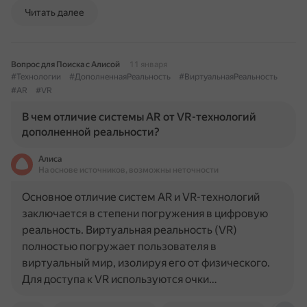
Читать далее
Вопрос для Поиска с Алисой
11 января
#Технологии
#ДополненнаяРеальность
#ВиртуальнаяРеальность
#AR
#VR
В чем отличие системы AR от VR-технологий
дополненной реальности?
Алиса
На основе источников, возможны неточности
Основное отличие систем AR и VR-технологий
заключается в степени погружения в цифровую
реальность. Виртуальная реальность (VR)
полностью погружает пользователя в
виртуальный мир, изолируя его от физического.
Для доступа к VR используются очки…