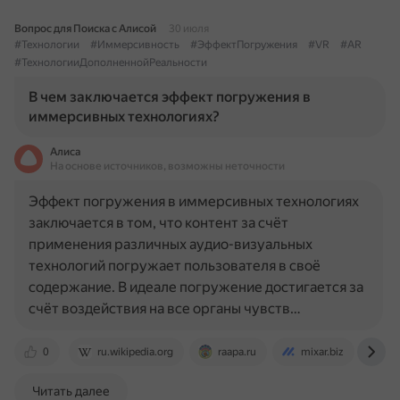
Вопрос для Поиска с Алисой
30 июля
#Технологии
#Иммерсивность
#ЭффектПогружения
#VR
#AR
#ТехнологииДополненнойРеальности
В чем заключается эффект погружения в
иммерсивных технологиях?
Алиса
На основе источников, возможны неточности
Эффект погружения в иммерсивных технологиях
заключается в том, что контент за счёт
применения различных аудио-визуальных
технологий погружает пользователя в своё
содержание. В идеале погружение достигается за
счёт воздействия на все органы чувств…
0
ru.wikipedia.org
raapa.ru
mixar.biz
tr
Читать далее