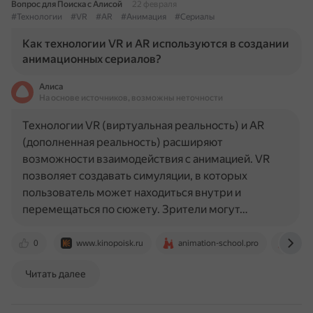
Вопрос для Поиска с Алисой
22 февраля
#Технологии
#VR
#AR
#Анимация
#Сериалы
Как технологии VR и AR используются в создании
анимационных сериалов?
Алиса
На основе источников, возможны неточности
Технологии VR (виртуальная реальность) и AR
(дополненная реальность) расширяют
возможности взаимодействия с анимацией. VR
позволяет создавать симуляции, в которых
пользователь может находиться внутри и
перемещаться по сюжету. Зрители могут…
0
www.kinopoisk.ru
animation-school.pro
anim
Читать далее