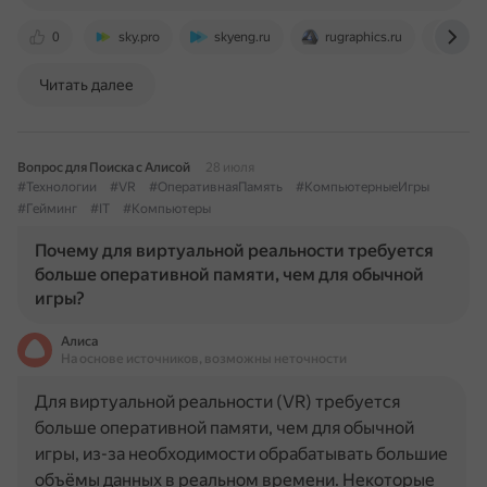
0
sky.pro
skyeng.ru
rugraphics.ru
stea
Читать далее
Вопрос для Поиска с Алисой
28 июля
#Технологии
#VR
#ОперативнаяПамять
#КомпьютерныеИгры
#Гейминг
#IT
#Компьютеры
Почему для виртуальной реальности требуется
больше оперативной памяти, чем для обычной
игры?
Алиса
На основе источников, возможны неточности
Для виртуальной реальности (VR) требуется
больше оперативной памяти, чем для обычной
игры, из-за необходимости обрабатывать большие
объёмы данных в реальном времени. Некоторые