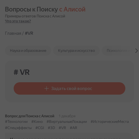
Вопросы к Поиску 
с Алисой
Примеры ответов Поиска с Алисой
Что это такое?
Главная
/
#VR
Наука и образование
Культура и искусство
Психология и отн
# VR
Задать свой вопрос
Вопрос для Поиска с Алисой
1 декабря
#Технологии
#Кино
#ВиртуальныеЛокации
#ИсторическиеМеста
#Спецэффекты
#CGI
#3D
#VR
#AR