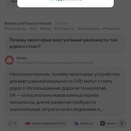
Читать далее
Вопрос для Поиска с Алисой
30 июля
#Технологии
#VR
#Цена
#Стоимость
#Инновации
#Развитие
Почему некоторые виртуальные реальности так
дорого стоят?
Алиса
На основе источников, возможны неточности
Несколько причин, почему некоторые устройства
для виртуальной реальности (VR) могут стоить
дорого: Использование дорогих технологий.
VR — относительно новая компьютерная
технология, для её развития требуются
значительные затраты на исследования и…
0
www.makeuseof.com
virtre.ru
dzen.ru