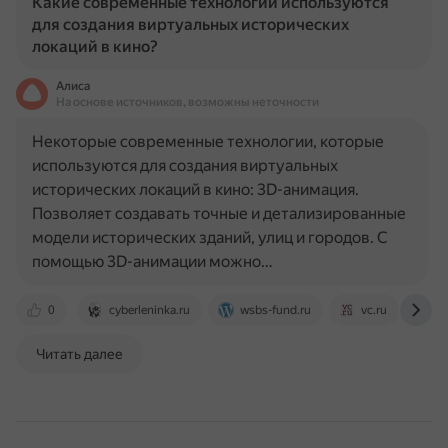
Какие современные технологии используются
для создания виртуальных исторических
локаций в кино?
Алиса
На основе источников, возможны неточности
Некоторые современные технологии, которые
используются для создания виртуальных
исторических локаций в кино: 3D-анимация.
Позволяет создавать точные и детализированные
модели исторических зданий, улиц и городов. С
помощью 3D-анимации можно…
0
cyberleninka.ru
wsbs-fund.ru
vc.ru
ot
Читать далее