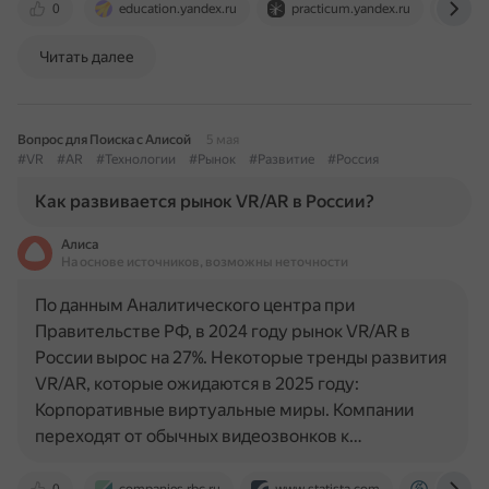
0
education.yandex.ru
practicum.yandex.ru
cod
Читать далее
Вопрос для Поиска с Алисой
5 мая
#VR
#AR
#Технологии
#Рынок
#Развитие
#Россия
Как развивается рынок VR/AR в России?
Алиса
На основе источников, возможны неточности
По данным Аналитического центра при
Правительстве РФ, в 2024 году рынок VR/AR в
России вырос на 27%. Некоторые тренды развития
VR/AR, которые ожидаются в 2025 году:
Корпоративные виртуальные миры. Компании
переходят от обычных видеозвонков к…