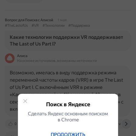
Вопрос для Поиска с Алисой
1 мая
#TheLastofUs
#VR
#Технологии
#Поддержка
Какие технологии поддержки VR поддерживает
The Last of Us Part I?
Алиса
На основе источников, возможны неточности
Возможно, имелась в виду поддержка режима
переменной частоты кадров (VRR) в игре The Last
of Us Part I. С включённым VRR в режиме
«Качество» игра идёт в 4K с частотой 40 кадров в
секунду (FPS). В режиме «Производительность» с
Поиск в Яндексе
включённым VRR игра…
Сделать Яндекс основным поиском
в Сhrome
0
www.playground.ru
www.psu.com
vk.com
ПРОДОЛЖИТЬ