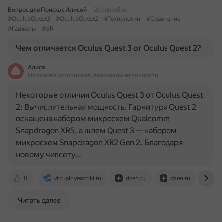
Вопрос для Поиска с Алисой
29 сентября
#OculusQuest3
#OculusQuest2
#Технологии
#Сравнение
#Гаджеты
#VR
Чем отличается Oculus Quest 3 от Oculus Quest 2?
Алиса
На основе источников, возможны неточности
Некоторые отличия Oculus Quest 3 от Oculus Quest
2: Вычислительная мощность. Гарнитура Quest 2
оснащена набором микросхем Qualcomm
Snapdragon XR5, а шлем Quest 3 — набором
микросхем Snapdragon XR2 Gen 2. Благодаря
новому чипсету…
0
virtualnyeochki.ru
dzen.ru
dzen.ru
ww
Читать далее