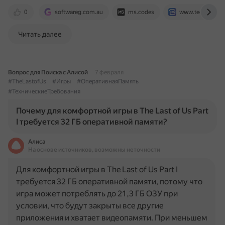
0
softwareg.com.au
ms.codes
www.techbloat.
Читать далее
Вопрос для Поиска с Алисой
7 февраля
#TheLastofUs
#Игры
#ОперативнаяПамять
#ТехническиеТребования
Почему для комфортной игры в The Last of Us Part
I требуется 32 ГБ оперативной памяти?
Алиса
На основе источников, возможны неточности
Для комфортной игры в The Last of Us Part I
требуется 32 ГБ оперативной памяти, потому что
игра может потреблять до 21,3 ГБ ОЗУ при
условии, что будут закрыты все другие
приложения и хватает видеопамяти. При меньшем