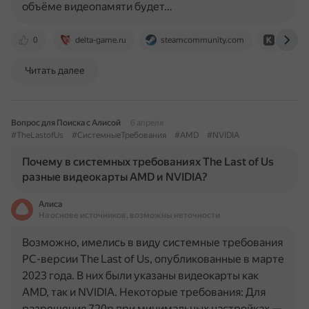
объёме видеопамяти будет…
0
delta-game.ru
steamcommunity.com
club.dn
Читать далее
Вопрос для Поиска с Алисой
6 апреля
#TheLastofUs
#СистемныеТребования
#AMD
#NVIDIA
Почему в системных требованиях The Last of Us
разные видеокарты AMD и NVIDIA?
Алиса
На основе источников, возможны неточности
Возможно, имелись в виду системные требования
PC-версии The Last of Us, опубликованные в марте
2023 года. В них были указаны видеокарты как
AMD, так и NVIDIA. Некоторые требования: Для
разрешения 720p при минимальных настройках —