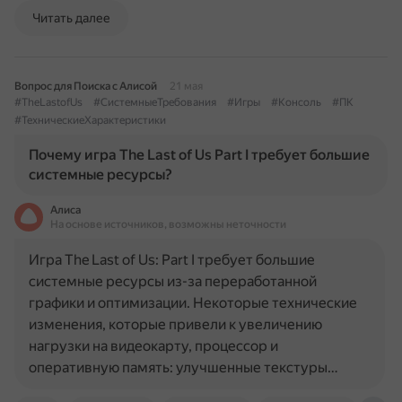
Читать далее
Вопрос для Поиска с Алисой
21 мая
#TheLastofUs
#СистемныеТребования
#Игры
#Консоль
#ПК
#ТехническиеХарактеристики
Почему игра The Last of Us Part I требует большие
системные ресурсы?
Алиса
На основе источников, возможны неточности
Игра The Last of Us: Part I требует большие
системные ресурсы из-за переработанной
графики и оптимизации. Некоторые технические
изменения, которые привели к увеличению
нагрузки на видеокарту, процессор и
оперативную память: улучшенные текстуры…