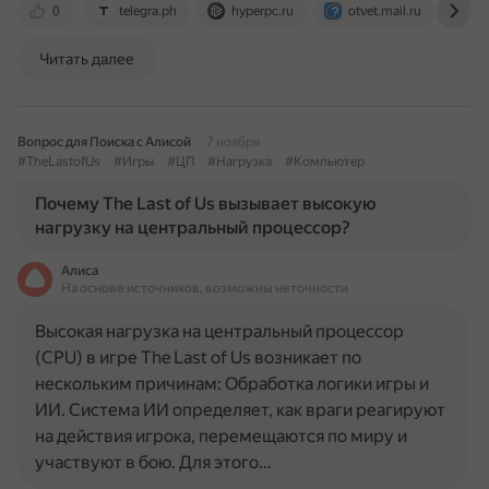
0
telegra.ph
hyperpc.ru
otvet.mail.ru
cl
Читать далее
Вопрос для Поиска с Алисой
7 ноября
#TheLastofUs
#Игры
#ЦП
#Нагрузка
#Компьютер
Почему The Last of Us вызывает высокую
нагрузку на центральный процессор?
Алиса
На основе источников, возможны неточности
Высокая нагрузка на центральный процессор
(CPU) в игре The Last of Us возникает по
нескольким причинам: Обработка логики игры и
ИИ. Система ИИ определяет, как враги реагируют
на действия игрока, перемещаются по миру и
участвуют в бою. Для этого…