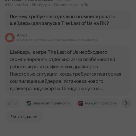
#TheLastofUs
#Шейдеры
#Компиляция
#ПК
Почему требуется отдельно скомпилировать
шейдеры для запуска The Last of Us на ПК?
Алиса
На основе источников, возможны неточности
Шейдеры в игре The Last of Us необходимо
скомпилировать отдельно из-за особенностей
работы игры и графических драйверов.
Некоторые ситуации, когда требуется повторная
компиляция шейдеров: Установка нового
драйвера видеокарты. Шейдеры нужно…
0
steamcommunity.com
www.minitool.com
otv
Читать далее