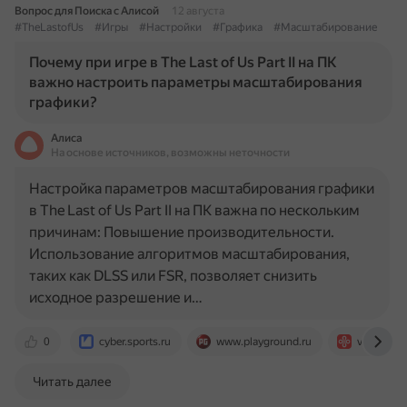
Вопрос для Поиска с Алисой
12 августа
#TheLastofUs
#Игры
#Настройки
#Графика
#Масштабирование
Почему при игре в The Last of Us Part II на ПК
важно настроить параметры масштабирования
графики?
Алиса
На основе источников, возможны неточности
Настройка параметров масштабирования графики
в The Last of Us Part II на ПК важна по нескольким
причинам: Повышение производительности.
Использование алгоритмов масштабирования,
таких как DLSS или FSR, позволяет снизить
исходное разрешение и…
0
cyber.sports.ru
www.playground.ru
vgtimes.r
Читать далее