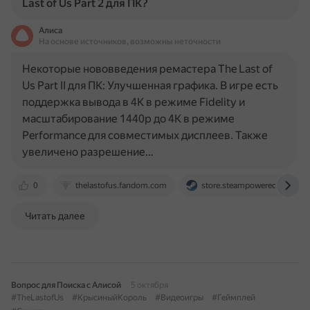
Last of Us Part 2 для ПК?
Алиса
На основе источников, возможны неточности
Некоторые нововведения ремастера The Last of
Us Part II для ПК: Улучшенная графика. В игре есть
поддержка вывода в 4K в режиме Fidelity и
масштабирование 1440p до 4K в режиме
Performance для совместимых дисплеев. Также
увеличено разрешение…
0
thelastofus.fandom.com
store.steampowered.com
Читать далее
Вопрос для Поиска с Алисой
5 октября
#TheLastofUs
#КрысиныйКороль
#Видеоигры
#Геймплей