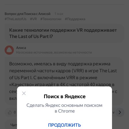
Вопрос для Поиска с Алисой
1 мая
#TheLastofUs
#VR
#Технологии
#Поддержка
Какие технологии поддержки VR поддерживает
The Last of Us Part I?
Алиса
На основе источников, возможны неточности
Возможно, имелась в виду поддержка режима
переменной частоты кадров (VRR) в игре The Last
of Us Part I. С включённым VRR в режиме
«Качество» игра идёт в 4K с частотой 40 кадров в
секунду (FPS). В режиме «Производительность» с
Поиск в Яндексе
включённым VRR игра…
Сделать Яндекс основным поиском
в Сhrome
0
www.playground.ru
www.psu.com
vk.com
ПРОДОЛЖИТЬ
Читать далее