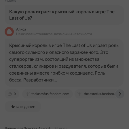
#Сюжет
Какую роль играет крысиный король в игре The
Last of Us?
Алиса
На основе источников, возможны неточности
Крысиный король в игре The Last of Us играет роль
самого сильного и опасного заражённого. Это
суперорганизм, состоящий из множества
сталкеров, кликеров и раздувателя, которые были
соединены вместе грибком кордицепс. Роль
босса. Разработчики…
0
thelastofus.fandom.com
thelastofus.fandom.com
Читать далее
Вопрос для Поиска с Алисой
28 июля