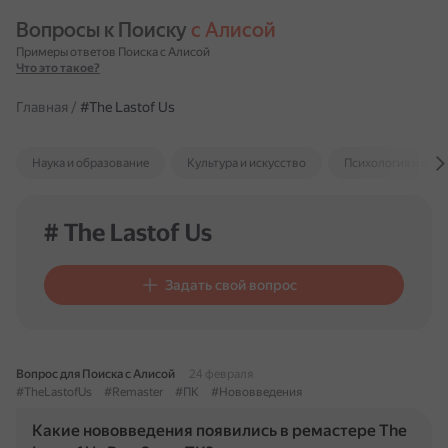
Вопросы к Поиску 
с Алисой
Примеры ответов Поиска с Алисой
Что это такое?
Главная
/
#The Lastof Us
Наука и образование
Культура и искусство
Психология и отн
# The Lastof Us
Задать свой вопрос
Вопрос для Поиска с Алисой
24 февраля
#TheLastofUs
#Remaster
#ПК
#Нововведения
Какие нововведения появились в ремастере The