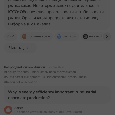
рынка какао. Некоторые аспекты деятельности
ICCO: Обеспечение прозрачности и стабильности
рынка. Организация предоставляет статистику,
информацию и анализ…
0
cocoanusa.com
prezi.com
web.archive.org
Читать далее
Вопрос для Поиска с Алисой
25 декабря
#EnergyEfficiency
#IndustrialChocolateProduction
#SustainableDevelopment
#EnvironmentalConsciousness
#ResourceConservation
Why is energy efficiency important in industrial
chocolate production?
Алиса
На основе источников, возможны неточности