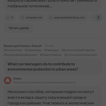
выбросы парниковых газов и помогает уменьшить
глобальное потепление…
0
zengreen.net
www.greenbantling.com
www.w
Читать далее
Вопрос для Поиска с Алисой
15 мая
#Environment
#UrbanAreas
#Teenagers
#EnvironmentalProtection
#SustainableDevelopment
#GreenInitiatives
#CommunityInvolvement
What can teenagers do to contribute to
environmental protection in urban areas?
Алиса
На основе источников, возможны неточности
Несколько способов, которыми подростки могут
внести вклад в защиту окружающей среды в
городских районах: Участвовать в экологических