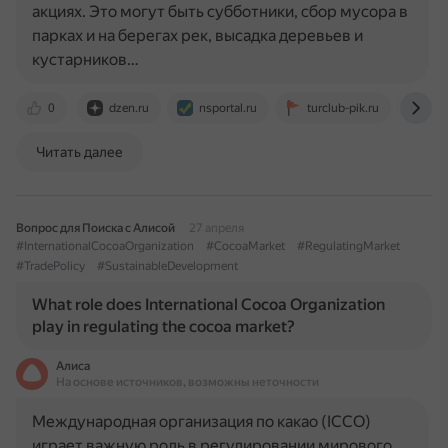
акциях. Это могут быть субботники, сбор мусора в
парках и на берегах рек, высадка деревьев и
кустарников…
0
dzen.ru
nsportal.ru
turclub-pik.ru
xn-
Читать далее
Вопрос для Поиска с Алисой
27 апреля
#InternationalCocoaOrganization
#CocoaMarket
#RegulatingMarket
#TradePolicy
#SustainableDevelopment
What role does International Cocoa Organization
play in regulating the cocoa market?
Алиса
На основе источников, возможны неточности
Международная организация по какао (ICCO)
играет важную роль в регулировании мирового