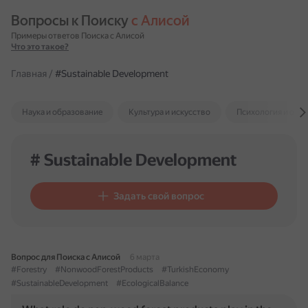
Вопросы к Поиску 
с Алисой
Примеры ответов Поиска с Алисой
Что это такое?
Главная
/
#Sustainable Development
Наука и образование
Культура и искусство
Психология и отн
# Sustainable Development
Задать свой вопрос
Вопрос для Поиска с Алисой
6 марта
#Forestry
#NonwoodForestProducts
#TurkishEconomy
#SustainableDevelopment
#EcologicalBalance