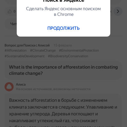
Сделать Яндекс основным поиском
0
amberstudent.com
www.studysmarter.co.uk
в Сhrome
Читать далее
ПРОДОЛЖИТЬ
Вопрос для Поиска с Алисой
15 февраля
#Afforestation
#ClimateChange
#EnvironmentalProtection
#SustainableDevelopment
#BiodiversityConservation
What is the importance of afforestation in combating
climate change?
Алиса
На основе источников, возможны неточности
Важность afforestation в борьбе с изменением
климата заключается в следующем: Улавливание и
хранение углерода. Деревья поглощают и
накапливают углекислый газ, что снижает