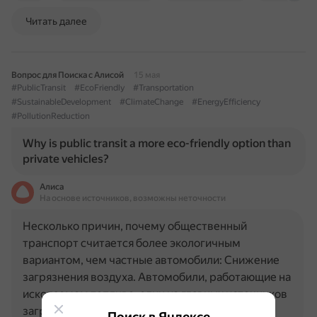
Читать далее
Вопрос для Поиска с Алисой
15 мая
#PublicTransit
#EcoFriendly
#Transportation
#SustainableDevelopment
#ClimateChange
#EnergyEfficiency
#PollutionReduction
Why is public transit a more eco-friendly option than
private vehicles?
Алиса
На основе источников, возможны неточности
Несколько причин, почему общественный
транспорт считается более экологичным
вариантом, чем частные автомобили: Снижение
загрязнения воздуха. Автомобили, работающие на
ископаемом топливе, один из главных источников
загрязнения воздуха. При…
Поиск в Яндексе