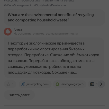
#Recycling
#Composting
#EnvironmentalBenefits
#WasteManagement
#SustainableDevelopment
What are the environmental benefits of recycling
and composting household waste?
Алиса
На основе источников, возможны неточности
Некоторые экологические преимущества
переработки и компостирования бытовых
отходов: Переработка: Снижение объёма отходов
на свалках. Переработка освобождает место на
свалках, уменьшая потребность в новых
площадках для отходов. Сохранение…
0
jw-recycling.com
leavingalegacy.co
homekitc
Читать далее