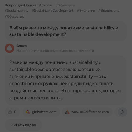
Вопрос для Поиска с Алисой
20 февраля
#Sustainability
#SustainableDevelopment
#Экология
#Экономика
#Общество
В чём разница между понятиями sustainability и
sustainable development?
Алиса
На основе источников, возможны неточности
Разница между понятиями sustainability и
sustainable development заключается в их
значении и применении. Sustainability — это
способность окружающей среды выдерживать
воздействие человека. Это широкая цель, которая
стремится обеспечить…
0
globalccm.com
www.askdifference.com
omni
Читать далее