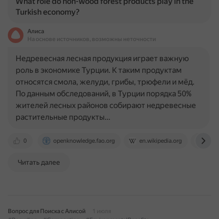
What role do non-wood forest products play in the
Turkish economy?
Алиса
На основе источников, возможны неточности
Недревесная лесная продукция играет важную
роль в экономике Турции. К таким продуктам
относятся смола, желуди, грибы, трюфели и мёд.
По данным обследований, в Турции порядка 50%
жителей лесных районов собирают недревесные
растительные продукты…
0
openknowledge.fao.org
en.wikipedia.org
ru.w
Читать далее
Вопрос для Поиска с Алисой
1 июля