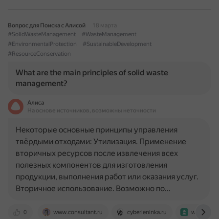
Вопрос для Поиска с Алисой
18 марта
#SolidWasteManagement
#WasteManagement
#EnvironmentalProtection
#SustainableDevelopment
#ResourceConservation
What are the main principles of solid waste
management?
Алиса
На основе источников, возможны неточности
Некоторые основные принципы управления
твёрдыми отходами: Утилизация. Применение
вторичных ресурсов после извлечения всех
полезных компонентов для изготовления
продукции, выполнения работ или оказания услуг.
Вторичное использование. Возможно по…
0
www.consultant.ru
cyberleninka.ru
www.trudo