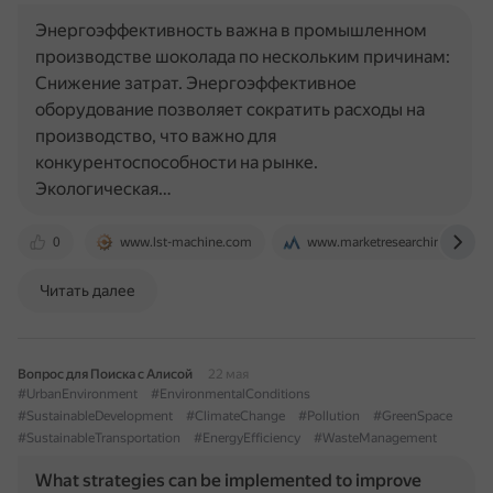
Энергоэффективность важна в промышленном
производстве шоколада по нескольким причинам:
Снижение затрат. Энергоэффективное
оборудование позволяет сократить расходы на
производство, что важно для
конкурентоспособности на рынке.
Экологическая…
0
www.lst-machine.com
www.marketresearchintellect.
Читать далее
Вопрос для Поиска с Алисой
22 мая
#UrbanEnvironment
#EnvironmentalConditions
#SustainableDevelopment
#ClimateChange
#Pollution
#GreenSpace
#SustainableTransportation
#EnergyEfficiency
#WasteManagement
What strategies can be implemented to improve