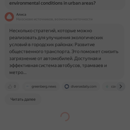
environmental conditions in urban areas?
Алиса
На основе источников, возможны неточности
Несколько стратегий, которые можно
реализовать для улучшения экологических
условий в городских районах: Развитие
общественного транспорта. Это поможет снизить
загрязнение от автомобилей. Доступная и
эффективная система автобусов, трамваев и
метро…
0
greenberg.news
diversedaily.com
constructiv
Читать далее