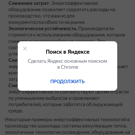
Снижение затрат
.
Энергоэффективное
оборудование позволяет сократить расходы на
производство, что важно для
конкурентоспособности на рынке.
Экологическая устойчивость
.
Производители
стремятся к использованию оборудования, которое
снижает энергопотребление и отходы.
Это
соответствует целям отрасли по уменьшению
Поиск в Яндексе
углеродного следа.
Снижение времени простоя
.
Оборудование с
Сделать Яндекс основным поиском
энергоэффективными характеристиками уменьшает
в Сhrome
время простоя и связанные с ним операционные
затраты.
ПРОДОЛЖИТЬ
Снижение выбросов
.
Решения в области
энергоэффективности соответствуют целям отрасли
по уменьшению выбросов и привлекают
потребителей, которые заботятся об окружающей
среде.
Некоторые примеры энергоэффективных технологий в
производстве шоколада: системы рекуперации тепла,
экологичные технологии охлаждения, оборудование на