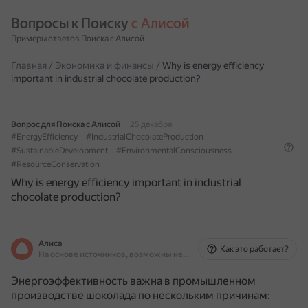
Вопросы к Поиску 
с Алисой
Примеры ответов Поиска с Алисой
Главная
/
Экономика и финансы
/
Why is energy efficiency
important in industrial chocolate production?
Вопрос для Поиска с Алисой
25 декабря
#EnergyEfficiency
#IndustrialChocolateProduction
#SustainableDevelopment
#EnvironmentalConsciousness
#ResourceConservation
Why is energy efficiency important in industrial
chocolate production?
Алиса
Как это работает?
На основе источников, возможны неточности
Энергоэффективность важна в промышленном
производстве шоколада по нескольким причинам: