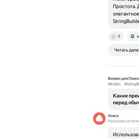
Простота. 
элегантное
StringBuil
0
w
Читать дале
Вопрос для Поиск
#Kotlin
#StringB
Какие преи
перед обыч
Алиса
На основе источ
Использова