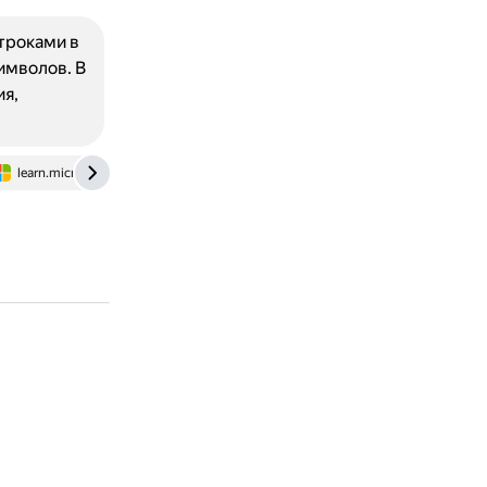
строками в
имволов. В
ия,
learn.microsoft.com
dzen.ru