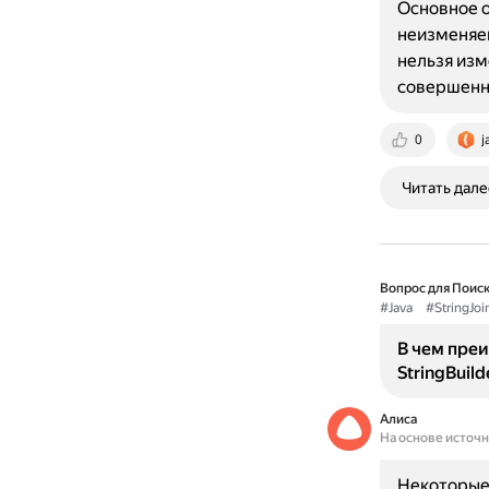
Основное от
неизменяем
нельзя изм
совершенн
0
j
Читать дале
Вопрос для Поиск
#Java
#StringJoi
В чем преи
StringBuild
Алиса
На основе источ
Некоторые 