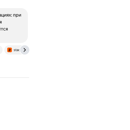
ациях: при
я
ётся
stackoverflow.com