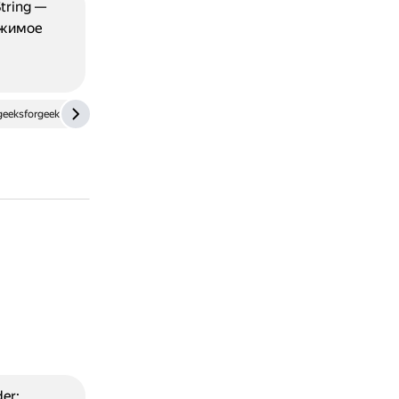
tring —
ржимое
eeksforgeeks.org
dzen.ru
er: