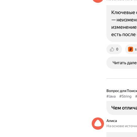
Ключевые от
— неизменн
изменение 
есть после
0
s
Читать дале
Вопрос для Поиск
#Java
#String
#
Чем отличае
Алиса
На основе источ