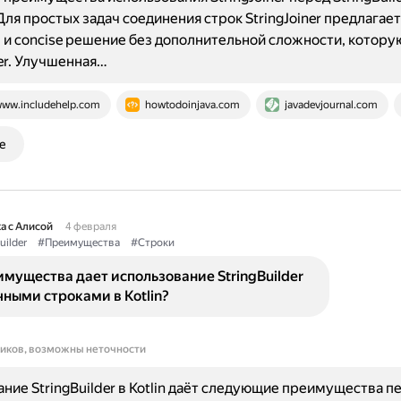
Для простых задач соединения строк StringJoiner предлагает
 и concise решение без дополнительной сложности, котору
der. Улучшенная…
ww.includehelp.com
howtodoinjava.com
javadevjournal.com
е
а с Алисой
4 февраля
uilder
#Преимущества
#Строки
мущества дает использование StringBuilder
ными строками в Kotlin?
ников, возможны неточности
ние StringBuilder в Kotlin даёт следующие преимущества п