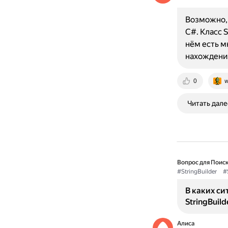
Возможно, и
C#. Класс 
нём есть м
нахождени
0
w
Читать дале
Вопрос для Поиск
#StringBuilder
#
В каких си
StringBuild
Алиса