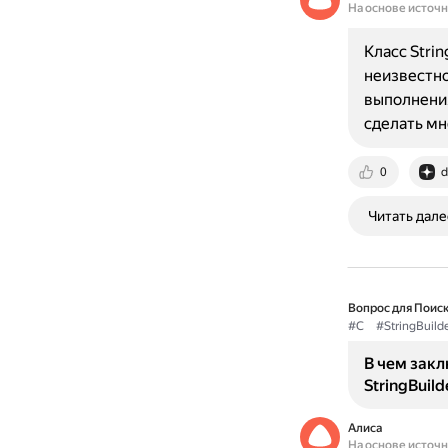
На основе источ
Класс Stri
неизвестно
выполнения
сделать м
0
d
Читать дале
Вопрос для Поиск
#C
#StringBuilde
В чем зак
StringBuild
Алиса
На основе источ