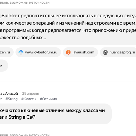
ников, возможны неточности
ngBuilder предпочтительнее использовать в следующих ситу
м количестве операций и изменений над строками во врем
 программы; когда предполагается, что приложению прид
ножество подобных…
zen.ru
www.cyberforum.ru
javarush.com
nuancesprog.ru
е
а с Алисой
29 апреля
r
#String
#Классы
#Отличия
лючаются ключевые отличия между классами
er и String в C#?
ников, возможны неточности