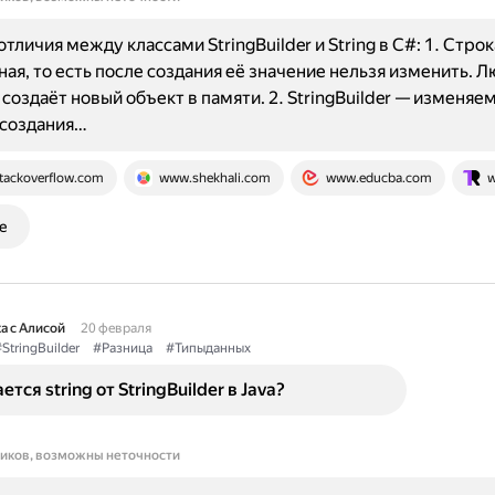
личия между классами StringBuilder и String в C#: 1. Строка
ая, то есть после создания её значение нельзя изменить. 
создаёт новый объект в памяти. 2. StringBuilder — изменяем
 создания…
tackoverflow.com
www.shekhali.com
www.educba.com
w
е
а с Алисой
20 февраля
StringBuilder
#Разница
#Типыданных
тся string от StringBuilder в Java?
ников, возможны неточности