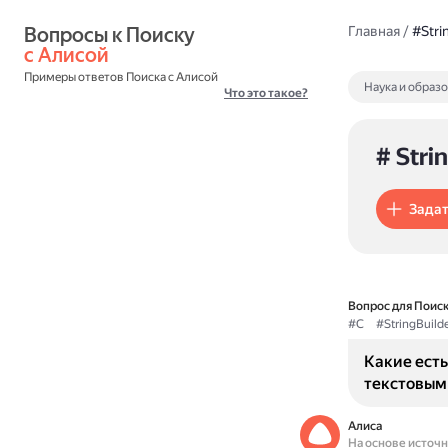
Вопросы к Поиску 
Главная
/
#Stri
с Алисой
Примеры ответов Поиска с Алисой
Наука и образ
Что это такое?
# Stri
Задат
Вопрос для Поиск
#C
#StringBuilde
Какие есть
текстовым
Алиса
На основе источ