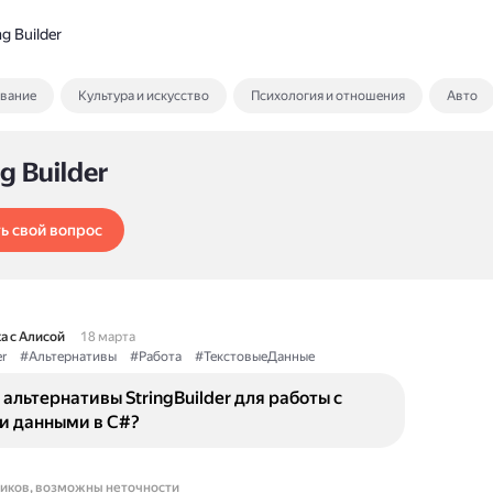
ng Builder
ование
Культура и искусство
Психология и отношения
Авто
ng Builder
ь свой вопрос
а с Алисой
18 марта
r
#Альтернативы
#Работа
#ТекстовыеДанные
 альтернативы StringBuilder для работы с
и данными в C#?
ников, возможны неточности