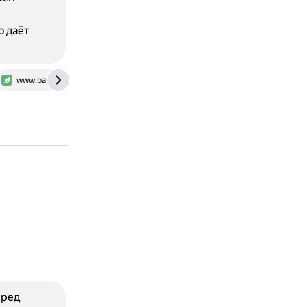
ю даёт
www.baeldung.com
learn-it-university.com
еред