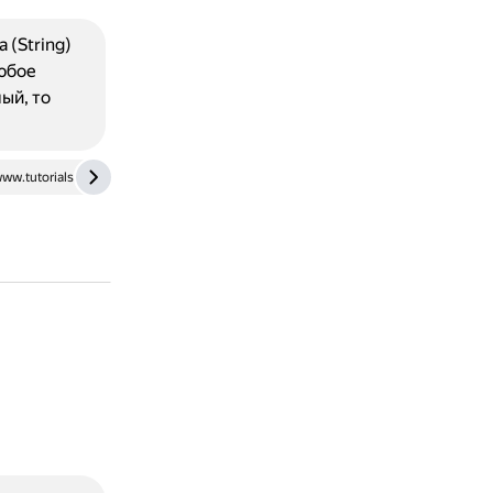
 (String)
Любое
ый, то
ww.tutorialsrack.com
www.aspneto.com