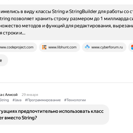
мелись в виду классы String и StringBuilder для работы со 
String позволяет хранить строку размером до 1 миллиарда с
ножество методов и функций для редактирования, вырезан
я строки и…
ww.codeproject.com
www.libhunt.com
www.cyberforum.ru
е
а с Алисой
29 января
String
#Java
#Программирование
#Технологии
туациях предпочтительно использовать класс
er вместо String?