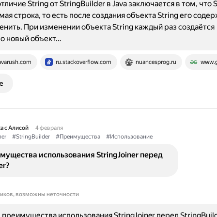
личие String от StringBuilder в Java заключается в том, что S
ая строка, то есть после создания объекта String его соде
енить. При изменении объекта String каждый раз создаётся
о новый объект…
avarush.com
ru.stackoverflow.com
nuancesprog.ru
www.g
е
а с Алисой
4 февраля
ner
#StringBuilder
#Преимущества
#Использование
мущества использования StringJoiner перед
er?
ников, возможны неточности
преимущества использования StringJoiner перед StringBuild