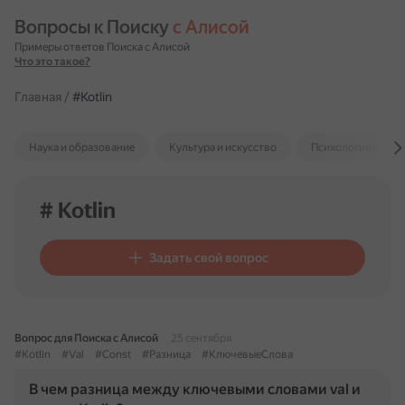
Вопросы к Поиску 
с Алисой
Примеры ответов Поиска с Алисой
Что это такое?
Главная
/
#Kotlin
Наука и образование
Культура и искусство
Психология и отн
# Kotlin
Задать свой вопрос
Вопрос для Поиска с Алисой
25 сентября
#Kotlin
#Val
#Const
#Разница
#КлючевыеСлова
В чем разница между ключевыми словами val и