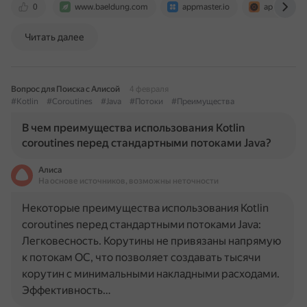
0
www.baeldung.com
appmaster.io
apptractor.r
Читать далее
Вопрос для Поиска с Алисой
4 февраля
#Kotlin
#Coroutines
#Java
#Потоки
#Преимущества
В чем преимущества использования Kotlin
coroutines перед стандартными потоками Java?
Алиса
На основе источников, возможны неточности
Некоторые преимущества использования Kotlin
coroutines перед стандартными потоками Java:
Легковесность. Корутины не привязаны напрямую
к потокам ОС, что позволяет создавать тысячи
корутин с минимальными накладными расходами.
Эффективность…