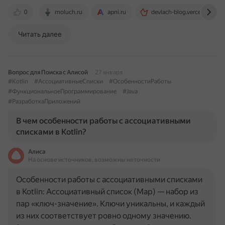
0
moluch.ru
apni.ru
devlach-blog.vercel.app
Читать далее
Вопрос для Поиска с Алисой
27 января
#Kotlin
#АссоциативныеСписки
#ОсобенностиРаботы
#ФункциональноеПрограммирование
#Java
#РазработкаПриложений
В чем особенности работы с ассоциативными
списками в Kotlin?
Алиса
На основе источников, возможны неточности
Особенности работы с ассоциативными списками
в Kotlin: Ассоциативный список (Map) — набор из
пар «ключ-значение». Ключи уникальны, и каждый
из них соответствует ровно одному значению.