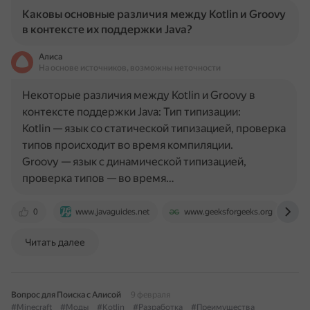
Каковы основные различия между Kotlin и Groovy
в контексте их поддержки Java?
Алиса
На основе источников, возможны неточности
Некоторые различия между Kotlin и Groovy в
контексте поддержки Java: Тип типизации:
Kotlin — язык со статической типизацией, проверка
типов происходит во время компиляции.
Groovy — язык с динамической типизацией,
проверка типов — во время…
0
www.javaguides.net
www.geeksforgeeks.org
Читать далее
Вопрос для Поиска с Алисой
9 февраля
#Minecraft
#Моды
#Kotlin
#Разработка
#Преимущества