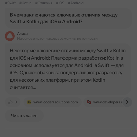
#Swift
#Kotlin
#Отличия
#IOS
#Android
В чем заключаются ключевые отличия между
Swift и Kotlin для iOS и Android?
Алиса
На основе источников, возможны неточности
Некоторые ключевые отличия между Swift и Kotlin
для iOS и Android: Платформа разработки: Kotlin в
основном используется для Android, а Swift — для
iOS. Однако оба языка поддерживают разработку
для нескольких платформ, при этом Kotlin
считается…
0
www.icoderzsolutions.com
www.developers.dev
Читать далее