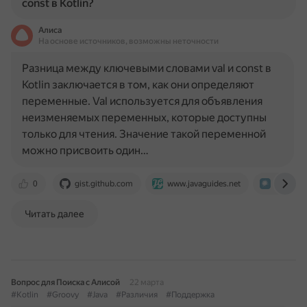
const в Kotlin?
Алиса
На основе источников, возможны неточности
Разница между ключевыми словами val и const в
Kotlin заключается в том, как они определяют
переменные. Val используется для объявления
неизменяемых переменных, которые доступны
только для чтения. Значение такой переменной
можно присвоить один…
0
gist.github.com
www.javaguides.net
habr.co
Читать далее
Вопрос для Поиска с Алисой
22 марта
#Kotlin
#Groovy
#Java
#Различия
#Поддержка