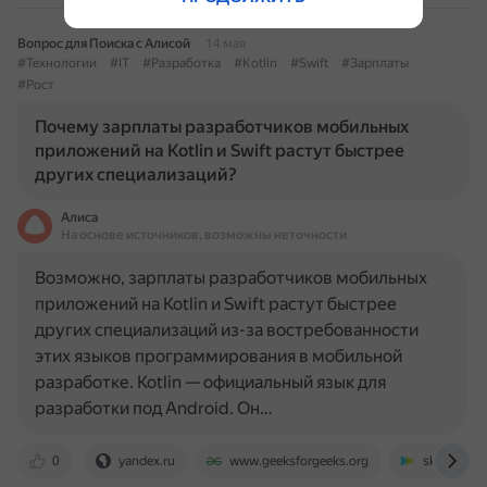
Вопрос для Поиска с Алисой
14 мая
#Технологии
#IT
#Разработка
#Kotlin
#Swift
#Зарплаты
#Рост
Почему зарплаты разработчиков мобильных
приложений на Kotlin и Swift растут быстрее
других специализаций?
Алиса
На основе источников, возможны неточности
Возможно, зарплаты разработчиков мобильных
приложений на Kotlin и Swift растут быстрее
других специализаций из-за востребованности
этих языков программирования в мобильной
разработке. Kotlin — официальный язык для
разработки под Android. Он…
0
yandex.ru
www.geeksforgeeks.org
sky.pro