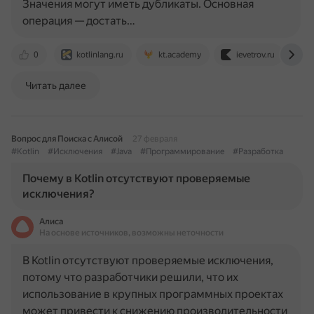
Значения могут иметь дубликаты. Основная
операция — достать…
0
kotlinlang.ru
kt.academy
ievetrov.ru
k
Читать далее
Вопрос для Поиска с Алисой
27 февраля
#Kotlin
#Исключения
#Java
#Программирование
#Разработка
Почему в Kotlin отсутствуют проверяемые
исключения?
Алиса
На основе источников, возможны неточности
В Kotlin отсутствуют проверяемые исключения,
потому что разработчики решили, что их
использование в крупных программных проектах
может привести к снижению производительности