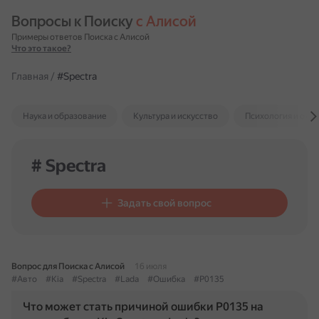
Вопросы к Поиску 
с Алисой
Примеры ответов Поиска с Алисой
Что это такое?
Главная
/
#Spectra
Наука и образование
Культура и искусство
Психология и отн
# Spectra
Задать свой вопрос
Вопрос для Поиска с Алисой
16 июля
#Авто
#Kia
#Spectra
#Lada
#Ошибка
#P0135
Что может стать причиной ошибки P0135 на