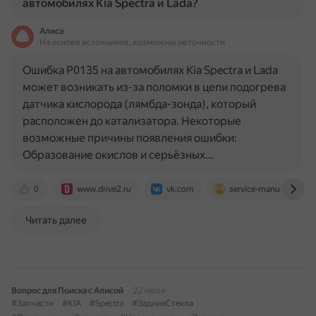
автомобилях Kia Spectra и Lada?
Алиса
На основе источников, возможны неточности
Ошибка P0135 на автомобилях Kia Spectra и Lada
может возникать из-за поломки в цепи подогрева
датчика кислорода (лямбда-зонда), который
расположен до катализатора. Некоторые
возможные причины появления ошибки:
Образование окислов и серьёзных…
0
www.drive2.ru
vk.com
service-manual.compa
Читать далее
Вопрос для Поиска с Алисой
22 июля
#Запчасти
#KIA
#Spectra
#ЗадниеСтекла