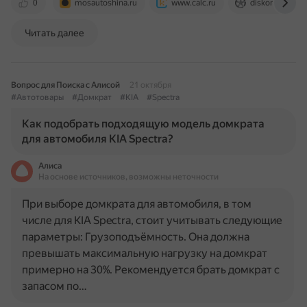
0
mosautoshina.ru
www.calc.ru
diskomarket.ru
Читать далее
Вопрос для Поиска с Алисой
21 октября
#Автотовары
#Домкрат
#KIA
#Spectra
Как подобрать подходящую модель домкрата
для автомобиля KIA Spectra?
Алиса
На основе источников, возможны неточности
При выборе домкрата для автомобиля, в том
числе для KIA Spectra, стоит учитывать следующие
параметры: Грузоподъёмность. Она должна
превышать максимальную нагрузку на домкрат
примерно на 30%. Рекомендуется брать домкрат с
запасом по…