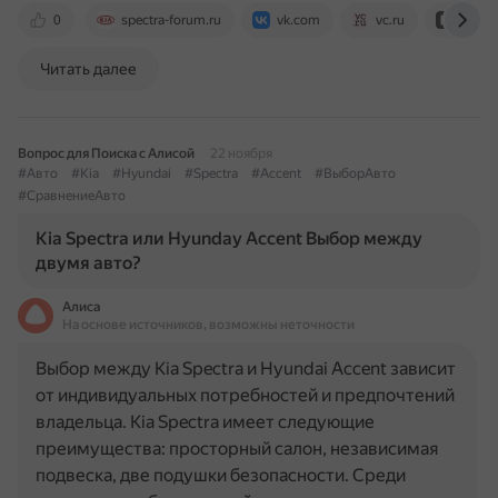
0
spectra-forum.ru
vk.com
vc.ru
club.
Читать далее
Вопрос для Поиска с Алисой
22 ноября
#Авто
#Kia
#Hyundai
#Spectra
#Accent
#ВыборАвто
#СравнениеАвто
Kia Spectra или Hyunday Accent Выбор между
двумя авто?
Алиса
На основе источников, возможны неточности
Выбор между Kia Spectra и Hyundai Accent зависит
от индивидуальных потребностей и предпочтений
владельца. Kia Spectra имеет следующие
преимущества: просторный салон, независимая
подвеска, две подушки безопасности. Среди