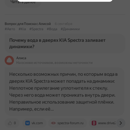
Читать далее
Вопрос для Поиска с Алисой
6 сентября
#Авто
#Kia
#Spectra
#Вода
#Динамики
Почему вода в дверях KIA Spectra заливает
динамики?
Алиса
На основе источников, возможны неточности
Несколько возможных причин, по которым вода в
дверях KIA Spectra может попадать на динамики:
Неплотное прилегание уплотнителя к стеклу.
Через него вода может проникать внутрь двери.
Неправильное использование защитной плёнки.
Например, если её…
0
vk.com
spectra-forum.ru
www.drive2.ru