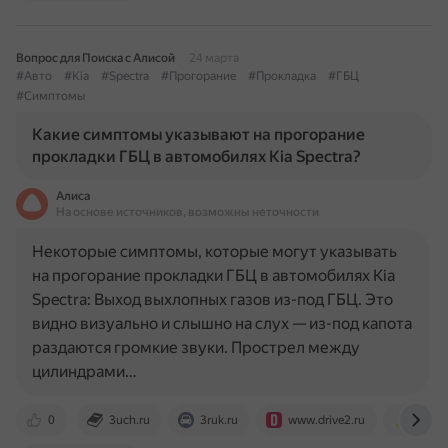
Вопрос для Поиска с Алисой
24 марта
#Авто
#Kia
#Spectra
#Прогорание
#Прокладка
#ГБЦ
#Симптомы
Какие симптомы указывают на прогорание
прокладки ГБЦ в автомобилях Kia Spectra?
Алиса
На основе источников, возможны неточности
Некоторые симптомы, которые могут указывать
на прогорание прокладки ГБЦ в автомобилях Kia
Spectra: Выход выхлопных газов из-под ГБЦ. Это
видно визуально и слышно на слух — из-под капота
раздаются громкие звуки. Прострел между
цилиндрами…
0
3uch.ru
3ruk.ru
www.drive2.ru
ddcar.