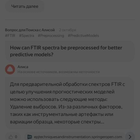
Читать далее
Вопрос для Поиска с Алисой
2 октября
#FTIR
#Spectra
#Preprocessing
#PredictiveModels
How can FTIR spectra be preprocessed for better
predictive models?
Алиса
На основе источников, возможны неточности
Для предварительной обработки спектров FTIR с
целью улучшения прогностических моделей
можно использовать следующие методы:
Удаление выбросов. Из-за различных факторов,
таких как инструментальные артефакты или
вариации образца, некоторые спектры…
0
epjtechniquesandinstrumentation.springeropen.com
j