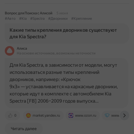
Вопрос для Поиска с Алисой
5 июня
#Авто
#Kia
#Spectra
#Дворники
#Крепление
Какие типы крепления дворников существуют
для Kia Spectra?
Алиса
На основе источников, возможны неточности
Для Kia Spectra, в зависимости от модели, могут
использоваться разные типы креплений
дворников, например: «Крючок
9х3» — устанавливается на каркасные дворники,
которые идут в комплекте с автомобилем Kia
Spectra [FB] 2006–2009 годов выпуска…
0
market.yandex.ru
www.ozon.ru
www.mirdvorn
Читать далее