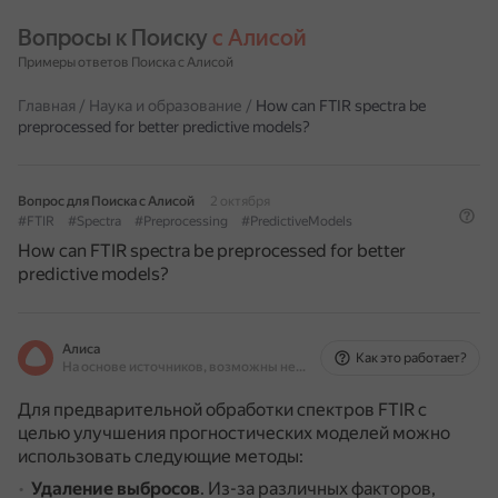
Вопросы к Поиску 
с Алисой
Примеры ответов Поиска с Алисой
Главная
/
Наука и образование
/
How can FTIR spectra be
preprocessed for better predictive models?
Вопрос для Поиска с Алисой
2 октября
#FTIR
#Spectra
#Preprocessing
#PredictiveModels
How can FTIR spectra be preprocessed for better
predictive models?
Алиса
Как это работает?
На основе источников, возможны неточности
Для предварительной обработки спектров FTIR с
целью улучшения прогностических моделей можно
использовать следующие методы:
Удаление выбросов
.
Из-за различных факторов,