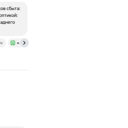
ов сбыта:
оптикой:
заднего
ru
www.motorpage.ru