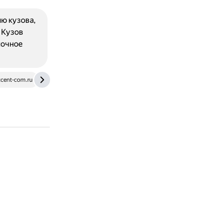
ю кузова,
 Кузов
сочное
ccent-com.ru