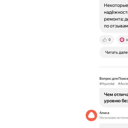
Некоторые 
надёжность
ремонта; д
по отзыва
0
o
Читать дале
Вопрос для Поиск
#Hyundai
#Acce
Чем отлича
уровню бе
Алиса
На основе источ