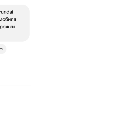
yundai
омобиля
орожки
om