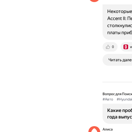
Некоторые
Accent II:
столкнулис
платы при
0
w
Читать дале
Вопрос для Поиск
#Авто
#Hyunda
Какие проб
года выпус
Алиса