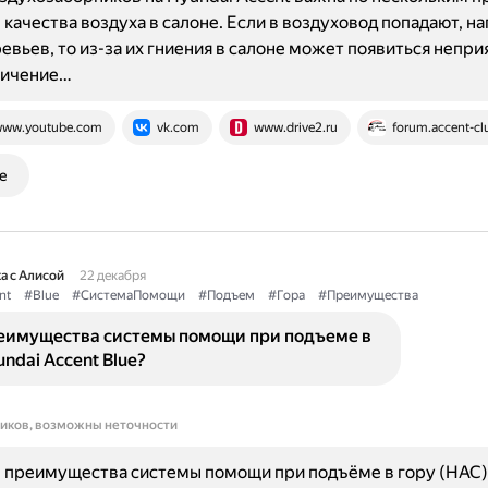
качества воздуха в салоне. Если в воздуховод попадают, н
евьев, то из-за их гниения в салоне может появиться непр
личение…
ww.youtube.com
vk.com
www.drive2.ru
forum.accent-cl
е
а с Алисой
22 декабря
nt
#Blue
#СистемаПомощи
#Подъем
#Гора
#Преимущества
еимущества системы помощи при подъеме в
undai Accent Blue?
ников, возможны неточности
 преимущества системы помощи при подъёме в гору (НАС)