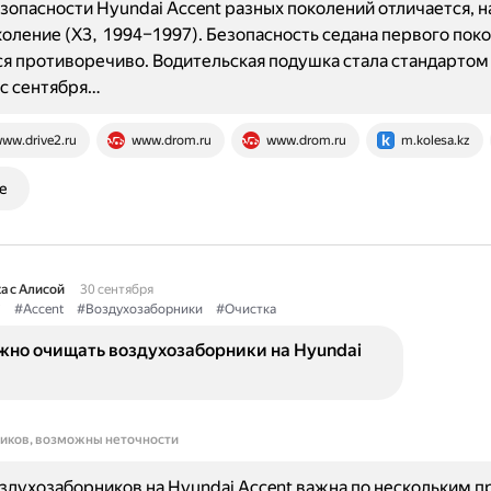
зопасности Hyundai Accent разных поколений отличается, 
оление (X3, 1994–1997). Безопасность седана первого пок
я противоречиво. Водительская подушка стала стандартом 
 с сентября…
ww.drive2.ru
www.drom.ru
www.drom.ru
m.kolesa.kz
е
а с Алисой
30 сентября
i
#Accent
#Воздухозаборники
#Очистка
жно очищать воздухозаборники на Hyundai
ников, возможны неточности
здухозаборников на Hyundai Accent важна по нескольким п