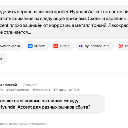
делить первоначальный пробег Hyundai Accent по состояни
тить внимание на следующие признаки: Сколы и царапины.
cent плохо защищён от коррозии, а металл тонкий. Лакокра
е отличается…
ww.drive2.ru
vk.com
auto.ru
hyundaiforum.ru
a
е
а с Алисой
12 августа
nt
#Автомобили
#Различия
#Рынки
#Сбыт
лючаются основные различия между
yundai Accent для разных рынков сбыта?
ников, возможны неточности