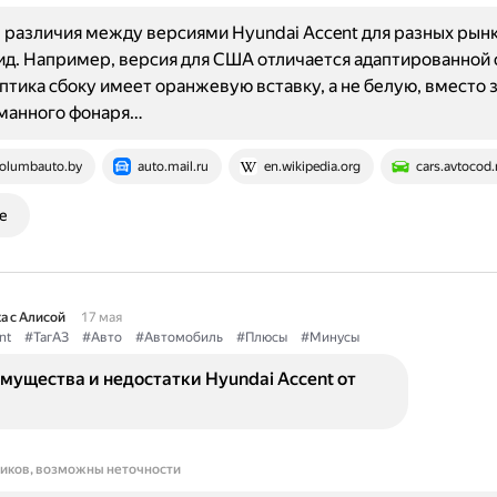
различия между версиями Hyundai Accent для разных рынк
д. Например, версия для США отличается адаптированной 
птика сбоку имеет оранжевую вставку, а не белую, вместо 
манного фонаря…
olumbauto.by
auto.mail.ru
en.wikipedia.org
cars.avtocod.
е
а с Алисой
17 мая
nt
#ТагАЗ
#Авто
#Автомобиль
#Плюсы
#Минусы
мущества и недостатки Hyundai Accent от
ников, возможны неточности