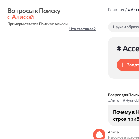
Вопросы к Поиску 
Главная
/
#Acc
с Алисой
Примеры ответов Поиска с Алисой
Наука и образ
Что это такое?
# Acce
Задат
Вопрос для Поиск
#Авто
#Hyunda
Почему в H
строя при
Алиса
На основе источ