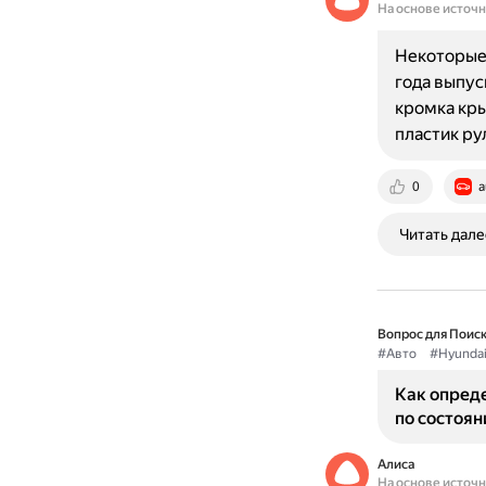
На основе источ
Некоторые 
года выпус
кромка кры
пластик р
0
a
Читать дале
Вопрос для Поиск
#Авто
#Hyunda
Как опреде
по состоян
Алиса
На основе источ