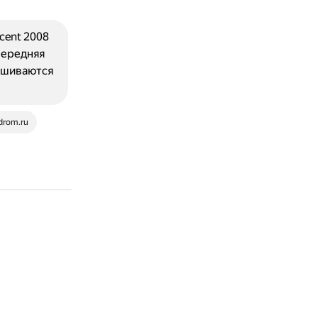
cent 2008
передняя
нашиваются
rom.ru