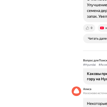
Улучшение 
семена дер
запах. Уве
0
w
Читать дале
Вопрос для Поиск
#Hyundai
#Acce
Каковы пр
гору на Hy
Алиса
На основе источ
Некоторые