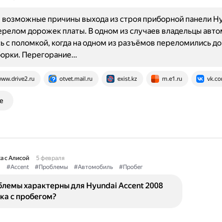
 возможные причины выхода из строя приборной панели H
 Перелом дорожек платы. В одном из случаев владельцы авт
ь с поломкой, когда на одном из разъёмов переломились д
борки. Перегорание…
ww.drive2.ru
otvet.mail.ru
exist.kz
m.e1.ru
vk.c
е
а с Алисой
5 февраля
i
#Accent
#Проблемы
#Автомобиль
#Пробег
лемы характерны для Hyundai Accent 2008
ка с пробегом?