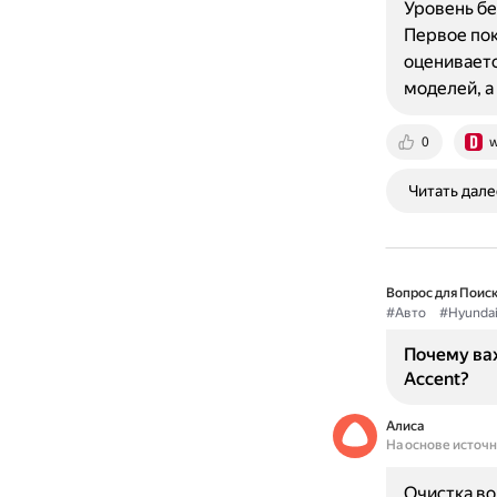
Уровень бе
Первое пок
оцениваетс
моделей, а
0
w
Читать дале
Вопрос для Поиск
#Авто
#Hyunda
Почему ва
Accent?
Алиса
На основе источ
Очистка во