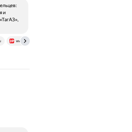
ельцев:
я и
«ТагАЗ»,
u
www.zr.ru