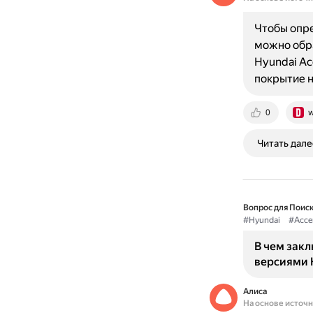
Чтобы опре
можно обра
Hyundai Ac
покрытие н
0
w
Читать дале
Вопрос для Поиск
#Hyundai
#Acce
В чем зак
версиями H
Алиса
На основе источ