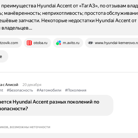
преимущества Hyundai Accent от «ТагАЗ», по отзывам влад
; манёвренность; неприхотливость; простота обслуживани
ешёвые запчасти. Некоторые недостатки Hyundai Accent от 
м владельцев…
tzovik.com
otoba.ru
m.avito.ru
www.hyundai-kemerovo.r
е
а с Алисой
20 декабря
nt
#Безопасность
#Автомобили
#Поколения
ется Hyundai Accent разных поколений по
зопасности?
ников, возможны неточности