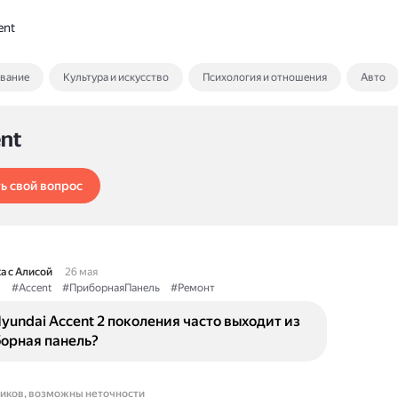
ent
ование
Культура и искусство
Психология и отношения
Авто
nt
ь свой вопрос
а с Алисой
26 мая
i
#Accent
#ПриборнаяПанель
#Ремонт
yundai Accent 2 поколения часто выходит из
борная панель?
ников, возможны неточности