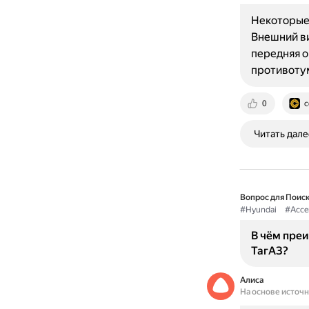
Некоторые 
Внешний ви
передняя о
противоту
0
c
Читать дале
Вопрос для Поиск
#Hyundai
#Acce
В чём преи
ТагАЗ?
Алиса
На основе источ