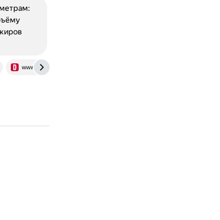
аметрам:
бъёму
ажиров
www.drive.ru