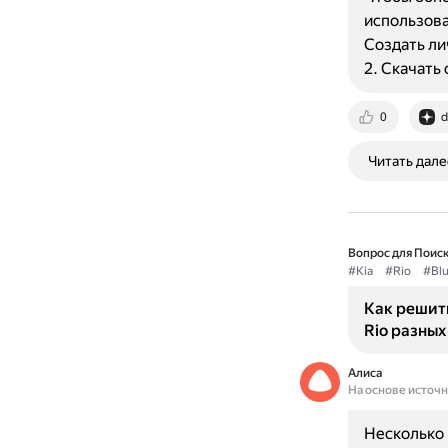
использова
Создать ли
2. Скачать 
0
d
Читать дале
Вопрос для Поиск
#Kia
#Rio
#Blu
Как решить
Rio разных
Алиса
На основе источ
Несколько 