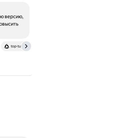
ую версию,
повысить
top-tuning.ru