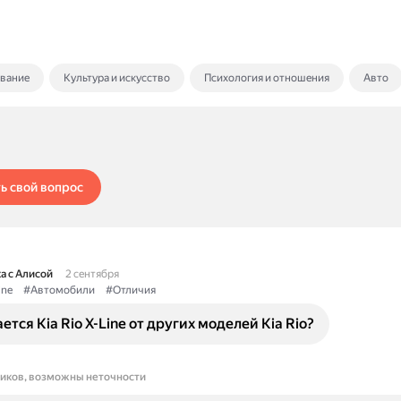
ование
Культура и искусство
Психология и отношения
Авто
ь свой вопрос
а с Алисой
2 сентября
ine
#Автомобили
#Отличия
ется Kia Rio X-Line от других моделей Kia Rio?
ников, возможны неточности