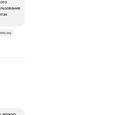
вого
ользование
отах
ters.org
o, можно