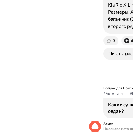
Kia Rio X-
Размеры. X
багажник (
второго ря
0
d
Читать дале
Вопрос для Поиск
#Автотюнинг
#
Какие суще
седан?
Алиса
На основе источ