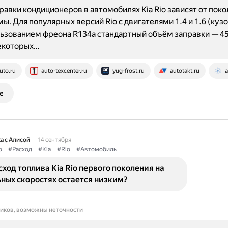
авки кондиционеров в автомобилях Kia Rio зависят от поко
ы. Для популярных версий Rio с двигателями 1.4 и 1.6 (кузо
льзованием фреона R134a стандартный объём заправки — 4
некоторых…
uto.ru
auto-texcenter.ru
yug-frost.ru
autotakt.ru
a
е
а с Алисой
14 сентября
о
#Расход
#Kia
#Rio
#Автомобиль
ход топлива Kia Rio первого поколения на
ных скоростях остается низким?
ников, возможны неточности