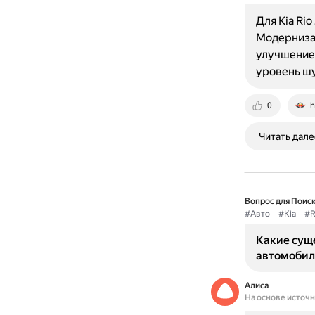
Для Kia Ri
Модернизац
улучшение
уровень ш
0
h
Читать дале
Вопрос для Поиск
#Авто
#Kia
#R
Какие сущ
автомобиля
Алиса
На основе источ