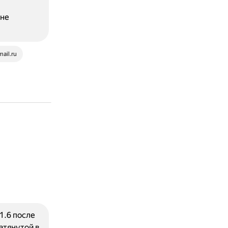
 не
mail.ru
1.6 после
атянутой в