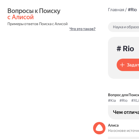
Вопросы к Поиску 
Главная
/
#Rio
с Алисой
Примеры ответов Поиска с Алисой
Наука и образ
Что это такое?
# Rio
Задат
Вопрос для Поиск
#Kia
#Rio
#XL
Чем отлича
Алиса
На основе источ