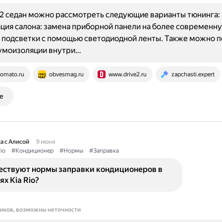
o 2 седан можно рассмотреть следующие варианты тюнинга:
ия салона: замена приборной панели на более современн
 подсветки с помощью светодиодной ленты. Также можно 
умоизоляции внутри…
omato.ru
obvesmag.ru
www.drive2.ru
zapchasti.expert
е
а с Алисой
9 июня
io
#Кондиционер
#Нормы
#Заправка
ествуют нормы заправки кондиционеров в
х Kia Rio?
ников, возможны неточности