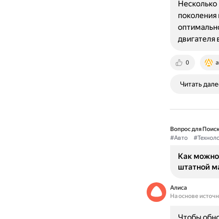
Несколько 
поколения 
оптимально
двигателя 
0
a
Читать дале
Вопрос для Поиск
#Авто
#Технол
Как можно
штатной ма
Алиса
На основе источ
Чтобы обно