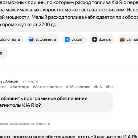
возможных причин, по которым расход топлива Kia Rio пер
на максимальных скоростях может оставаться низким: Исп
й мощности. Малый расход топлива наблюдается при обор
в промежутке от 2700 до…
utonomia.ru
autogener.ru
vk.com
dzen.ru
carmas
е
а с Алисой
21 марта
огии
#Автозвук
#Автомагнитола
#Обновление
#KIA
#Rio
 обновить программное обеспечение
гнитолы KIA Rio?
ников, возможны неточности
вить программное обеспечение штатной магнитолы KIA Ri