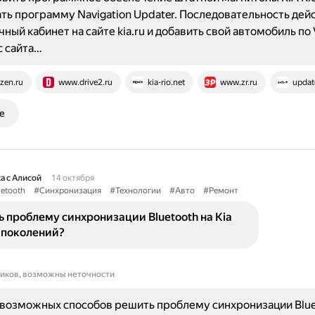
ть программу Navigation Updater. Последовательность дейс
чный кабинет на сайте kia.ru и добавить свой автомобиль по 
с сайта…
zen.ru
www.drive2.ru
kia-rio.net
www.zr.ru
updat
е
а с Алисой
14 октября
etooth
#Синхронизация
#Технологии
#Авто
#Ремонт
 проблему синхронизации Bluetooth на Kia
 поколений?
ников, возможны неточности
возможных способов решить проблему синхронизации Blue