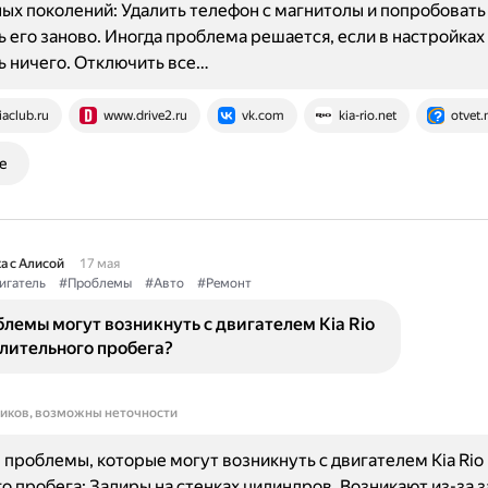
зных поколений: Удалить телефон с магнитолы и попробовать
 его заново. Иногда проблема решается, если в настройках
 ничего. Отключить все…
iaclub.ru
www.drive2.ru
vk.com
kia-rio.net
otvet.
е
а с Алисой
17 мая
игатель
#Проблемы
#Авто
#Ремонт
лемы могут возникнуть с двигателем Kia Rio
длительного пробега?
ников, возможны неточности
проблемы, которые могут возникнуть с двигателем Kia Rio 
о пробега: Задиры на стенках цилиндров. Возникают из-за з