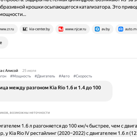
бразивной крошки осыпающегося катализатора. Это привод
 мощности…
ww.zr.ru
kia-center.by
www.njcar.ru
av.by
auto.ma
е
а с Алисой
25 июля
згон
#Мощность
#Двигатель
#Авто
#Скорость
ица между разгоном Kia Rio 1.6 и 1.4 до 100
ников, возможны неточности
вигателем 1.6 л разгоняется до 100 км/ч быстрее, чем с двиг
, у Kia Rio IV рестайлинг (2020–2022) с двигателем 1.6 л (123 