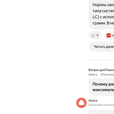
Нормы запр
типа систем
LC) с испо
грамм. В 
0
a
Читать дале
Вопрос для Поиск
#Авто
#Топлив
Почему рас
максималь
Алиса
На основе источ