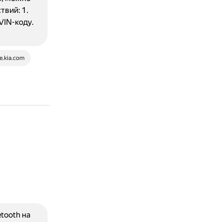
твий: 1.
VIN-коду.
e.kia.com
tooth на