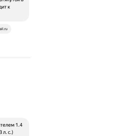
ит к
il.ru
ателем 1.4
л. с.)