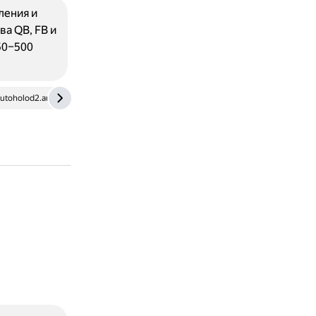
ления и
ва QB, FB и
50–500
utoholod2.autoholod.by