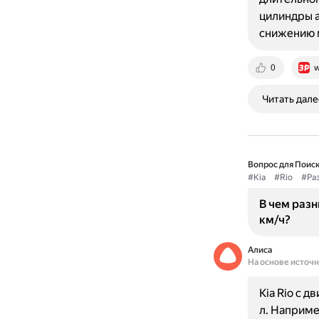
цилиндры а
снижению
0
w
Читать дале
Вопрос для Поиск
#Kia
#Rio
#Ра
В чем разн
км/ч?
Алиса
На основе источ
Kia Rio с д
л. Например