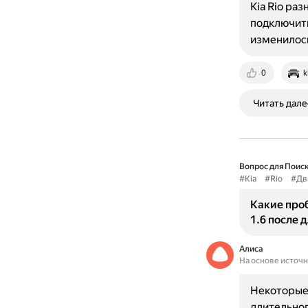
Kia Rio ра
подключить
изменилось
0
k
Читать дале
Вопрос для Поиск
#Kia
#Rio
#Дв
Какие проб
1.6 после 
Алиса
На основе источ
Некоторые 
длительног