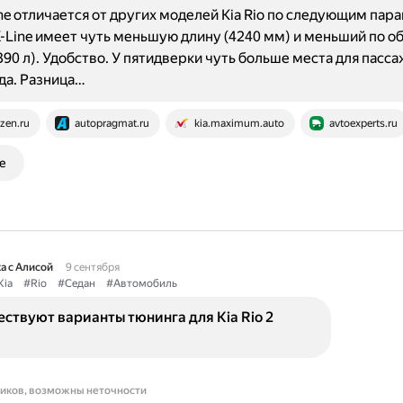
Line отличается от других моделей Kia Rio по следующим пар
-Line имеет чуть меньшую длину (4240 мм) и меньший по о
390 л). Удобство. У пятидверки чуть больше места для пасс
да. Разница…
zen.ru
autopragmat.ru
kia.maximum.auto
avtoexperts.ru
е
а с Алисой
9 сентября
Kia
#Rio
#Седан
#Автомобиль
ствуют варианты тюнинга для Kia Rio 2
ников, возможны неточности