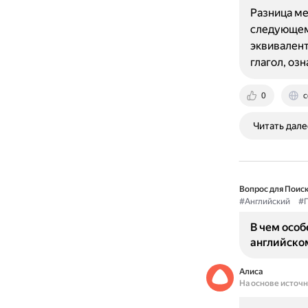
Разница ме
следующем:
эквивалент,
глагол, о
0
c
Читать дале
Вопрос для Поиск
#Английский
#Г
В чем особ
английско
Алиса
На основе источ