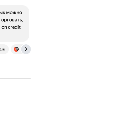
зык можно
торговать,
on credit
.ru
translate.yandex.ru