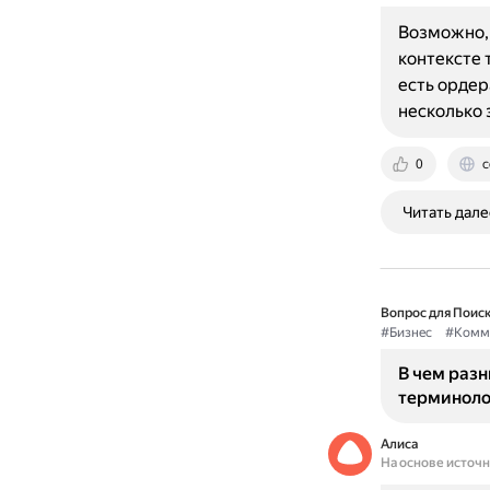
Возможно, 
контексте 
есть ордер
несколько
0
c
Читать дале
Вопрос для Поиск
#Бизнес
#Комм
В чем разн
терминоло
Алиса
На основе источ