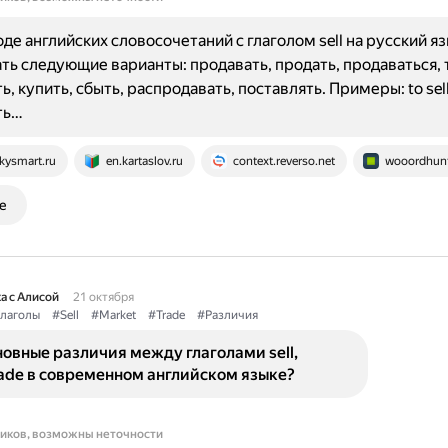
де английских словосочетаний с глаголом sell на русский я
ть следующие варианты: продавать, продать, продаваться, 
, купить, сбыть, распродавать, поставлять. Примеры: to sell 
ть…
kysmart.ru
en.kartaslov.ru
context.reverso.net
wooordhunt
е
а с Алисой
21 октября
лаголы
#Sell
#Market
#Trade
#Различия
овные различия между глаголами sell,
rade в современном английском языке?
ников, возможны неточности