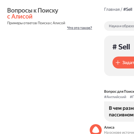
Вопросы к Поиску 
Главная
/
#Sell
с Алисой
Примеры ответов Поиска с Алисой
Наука и образ
Что это такое?
# Sell
Задат
Вопрос для Поиск
#Английский
#Г
В чем разн
пассивном
Алиса
На основе источ