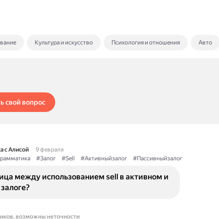
ование
Культура и искусство
Психология и отношения
Авто
ь свой вопрос
а с Алисой
9 февраля
рамматика
#Залог
#Sell
#Активныйзалог
#Пассивныйзалог
ица между использованием sell в активном и
 залоге?
ников, возможны неточности