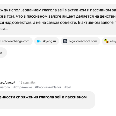
жду использованием глагола sell в активном и пассивном з
я в том, что в пассивном залоге акцент делается на действи
я над объектом, а не на самом объекте. В активном залоге гл
тся…
ll.stackexchange.com
skyeng.ru
bigappleschool.com
easy
е
а с Алисой
15 сентября
лаголы
#Спряжение
#ПассивныйЗалог
#Sell
енности спряжения глагола sell в пассивном