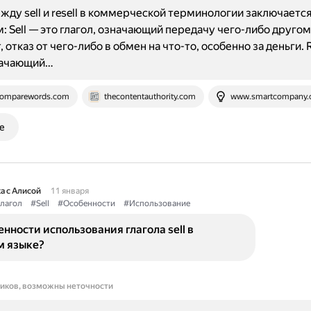
жду sell и resell в коммерческой терминологии заключается
 Sell — это глагол, означающий передачу чего-либо другом
 отказ от чего-либо в обмен на что-то, особенно за деньги. R
значающий…
omparewords.com
thecontentauthority.com
www.smartcompany.
е
а с Алисой
11 января
лагол
#Sell
#Особенности
#Использование
енности использования глагола sell в
м языке?
ников, возможны неточности