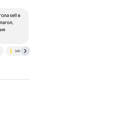
ла sell в
лагол,
тия
u
infourok.ru