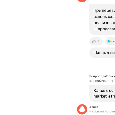
При перево
использова
реализовать
— продава
0
s
Читать дале
Вопрос для Поиск
#Английский
#Г
Каковы осн
market и t
Алиса
На основе источ