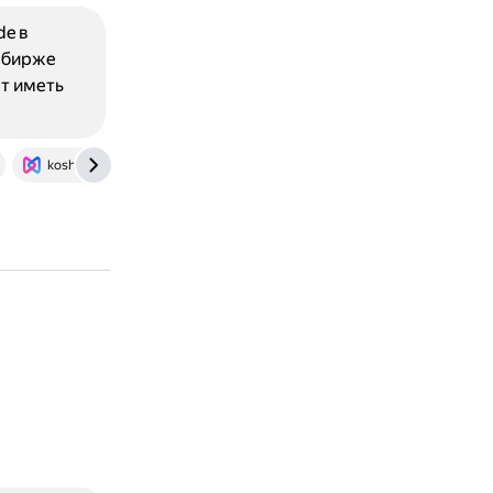
de в
а бирже
ет иметь
koshelek.ru
habr.com