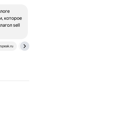
алоге
и, которое
агол sell
speak.ru
skysmart.ru