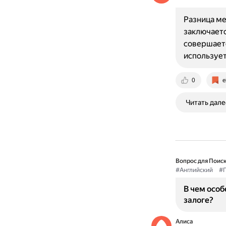
Разница ме
заключаетс
совершаетс
используе
0
e
Читать дале
Вопрос для Поиск
#Английский
#Г
В чем особ
залоге?
Алиса