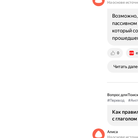
На основе источ
Возможно, 
пассивном 
который со
прошедшег
0
e
Читать дале
Вопрос для Поиск
#Перевод
#Анг
Как прави
с глаголом 
Алиса
На основе источ