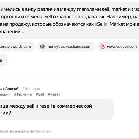
имелись в виду различия между глаголами sell, market и tra
торговли и обмена. Sell означает «продавать». Например, н
а на продажу, которые обозначаются как «Sell». Market мож
 значений…
omparewords.com
money.stackexchange.com
www.educba.com
е
а с Алисой
10 января
ерция
#Термины
#Sell
#Resell
ица между sell и resell в коммерческой
гии?
ников, возможны неточности