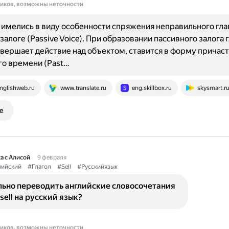
ников, возможны неточности
имелись в виду особенности спряжения неправильного глаго
залоге (Passive Voice). При образовании пассивного залога г
вершает действие над объектом, ставится в форму причас
о времени (Past…
nglishweb.ru
www.translate.ru
eng.skillbox.ru
skysmart.r
е
а с Алисой
9 февраля
лийский
#Глагол
#Sell
#Русскийязык
льно переводить английские словосочетания
sell на русский язык?
ников, возможны неточности