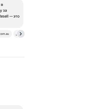
 в
у за
esell — это
com.au
www.askdifference.com
rb.ru