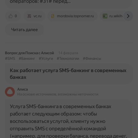
операторов: #31# перед…
0
vc.ru
mordovia.topnomer.ru
ru.wikihow.com
Читать далее
Вопрос для Поиска с Алисой
14 февраля
#SMS
#Банкинг
#Услуги
#Технологии
#Финансы
Как работает услуга SMS-банкинг в современных
банках
Алиса
На основе источников, возможны неточности
Услуга SMS-банкинга в современных банках
работает следующим образом: чтобы
воспользоваться услугой, клиенту нужно
отправить SMS с определённой командой
(например, для проверки баланса, перевода денег,