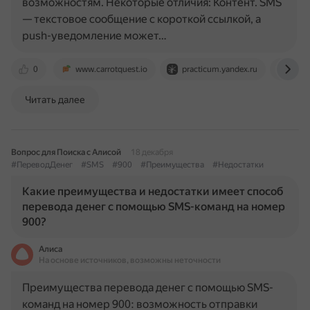
возможностям. Некоторые отличия: Контент. SMS
— текстовое сообщение с короткой ссылкой, а
push-уведомление может…
0
www.carrotquest.io
practicum.yandex.ru
spide
Читать далее
Вопрос для Поиска с Алисой
18 декабря
#ПереводДенег
#SMS
#900
#Преимущества
#Недостатки
Какие преимущества и недостатки имеет способ
перевода денег с помощью SMS-команд на номер
900?
Алиса
На основе источников, возможны неточности
Преимущества перевода денег с помощью SMS-
команд на номер 900: возможность отправки