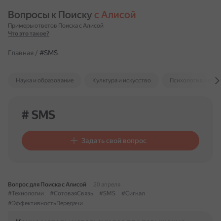
Вопросы к Поиску 
с Алисой
Примеры ответов Поиска с Алисой
Что это такое?
Главная
/
#SMS
Наука и образование
Культура и искусство
Психология и отн
# SMS
Задать свой вопрос
Вопрос для Поиска с Алисой
20 апреля
#Технологии
#СотоваяСвязь
#SMS
#Сигнал
#ЭффективностьПередачи