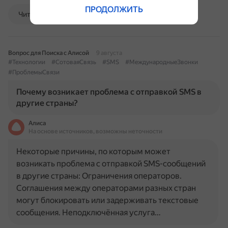
ПРОДОЛЖИТЬ
Читать далее
Вопрос для Поиска с Алисой
9 августа
#Технологии
#СотоваяСвязь
#SMS
#МеждународныеЗвонки
#ПроблемыСвязи
Почему возникает проблема с отправкой SMS в
другие страны?
Алиса
На основе источников, возможны неточности
Некоторые причины, по которым может
возникать проблема с отправкой SMS-сообщений
в другие страны: Ограничения операторов.
Соглашения между операторами разных стран
могут блокировать или задерживать текстовые
сообщения. Неподключённая услуга…