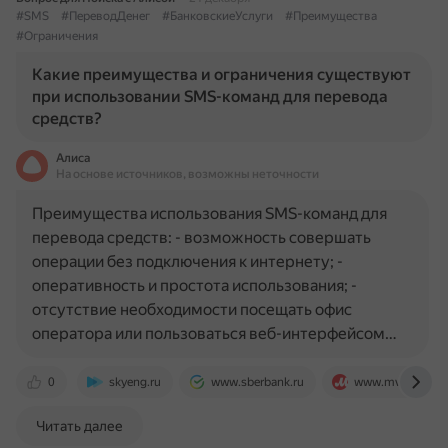
#SMS
#ПереводДенег
#БанковскиеУслуги
#Преимущества
#Ограничения
Какие преимущества и ограничения существуют
при использовании SMS-команд для перевода
средств?
Алиса
На основе источников, возможны неточности
Преимущества использования SMS-команд для
перевода средств: - возможность совершать
операции без подключения к интернету; -
оперативность и простота использования; -
отсутствие необходимости посещать офис
оператора или пользоваться веб-интерфейсом…
0
skyeng.ru
www.sberbank.ru
www.mvideo.ru
Читать далее