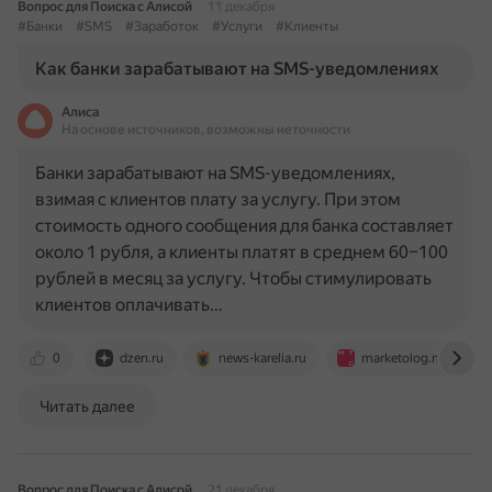
Вопрос для Поиска с Алисой
11 декабря
#Банки
#SMS
#Заработок
#Услуги
#Клиенты
Как банки зарабатывают на SMS-уведомлениях
Алиса
На основе источников, возможны неточности
Банки зарабатывают на SMS-уведомлениях,
взимая с клиентов плату за услугу. При этом
стоимость одного сообщения для банка составляет
около 1 рубля, а клиенты платят в среднем 60–100
рублей в месяц за услугу. Чтобы стимулировать
клиентов оплачивать…
0
dzen.ru
news-karelia.ru
marketolog.mts.ru
Читать далее
Вопрос для Поиска с Алисой
21 декабря