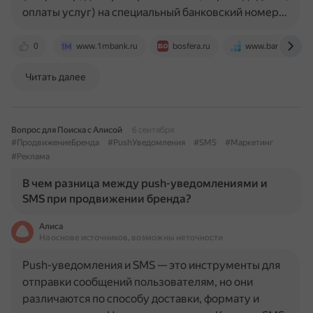
оплаты услуг) на специальный банковский номер…
0
www.1mbank.ru
bosfera.ru
www.banki.ru
Читать далее
Вопрос для Поиска с Алисой
6 сентября
#ПродвижениеБренда
#PushУведомления
#SMS
#Маркетинг
#Реклама
В чем разница между push-уведомлениями и
SMS при продвижении бренда?
Алиса
На основе источников, возможны неточности
Push-уведомления и SMS — это инструменты для
отправки сообщений пользователям, но они
различаются по способу доставки, формату и