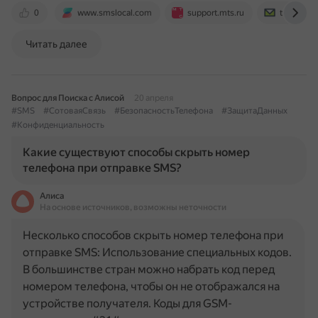
0
www.smslocal.com
support.mts.ru
targetsms
Читать далее
Вопрос для Поиска с Алисой
20 апреля
#SMS
#СотоваяСвязь
#БезопасностьТелефона
#ЗащитаДанных
#Конфиденциальность
Какие существуют способы скрыть номер
телефона при отправке SMS?
Алиса
На основе источников, возможны неточности
Несколько способов скрыть номер телефона при
отправке SMS: Использование специальных кодов.
В большинстве стран можно набрать код перед
номером телефона, чтобы он не отображался на
устройстве получателя. Коды для GSM-