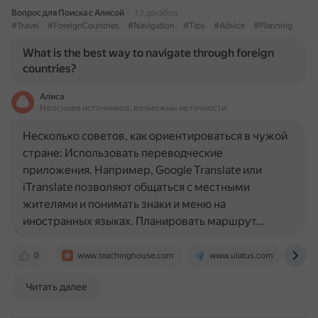
Вопрос для Поиска с Алисой
13 декабря
#Travel
#ForeignCountries
#Navigation
#Tips
#Advice
#Planning
What is the best way to navigate through foreign
countries?
Алиса
На основе источников, возможны неточности
Несколько советов, как ориентироваться в чужой
стране: Использовать переводческие
приложения. Например, Google Translate или
iTranslate позволяют общаться с местными
жителями и понимать знаки и меню на
иностранных языках. Планировать маршрут…
0
www.teachinghouse.com
www.ulatus.com
ou
Читать далее