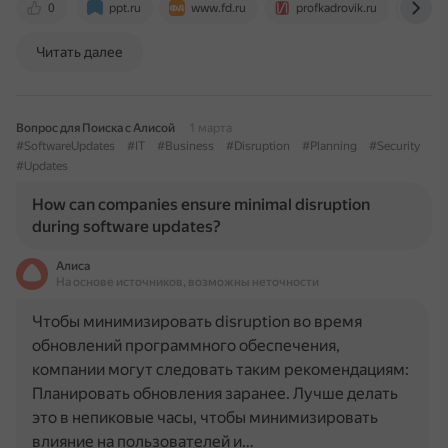
0
ppt.ru
www.fd.ru
profkadrovik.ru
gla
Читать далее
Вопрос для Поиска с Алисой
1 марта
#SoftwareUpdates
#IT
#Business
#Disruption
#Planning
#Security
#Updates
How can companies ensure minimal disruption
during software updates?
Алиса
На основе источников, возможны неточности
Чтобы минимизировать disruption во время
обновлений программного обеспечения,
компании могут следовать таким рекомендациям:
Планировать обновления заранее. Лучше делать
это в непиковые часы, чтобы минимизировать
влияние на пользователей и…