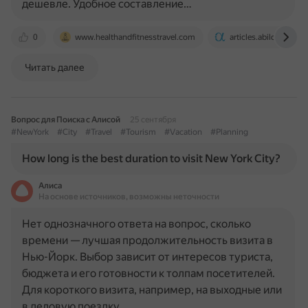
дешевле. Удобное составление…
0
www.healthandfitnesstravel.com
articles.abilogic.com
Читать далее
Вопрос для Поиска с Алисой
25 сентября
#NewYork
#City
#Travel
#Tourism
#Vacation
#Planning
How long is the best duration to visit New York City?
Алиса
На основе источников, возможны неточности
Нет однозначного ответа на вопрос, сколько
времени — лучшая продолжительность визита в
Нью-Йорк. Выбор зависит от интересов туриста,
бюджета и его готовности к толпам посетителей.
Для короткого визита, например, на выходные или
в деловую поездку…