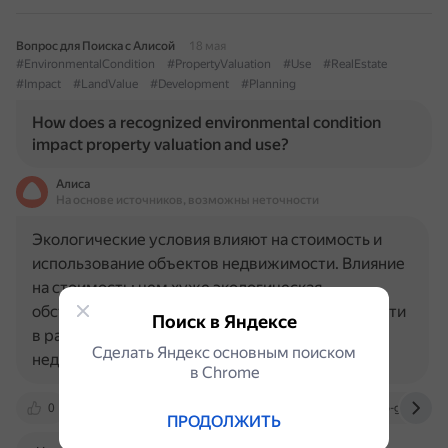
Вопрос для Поиска с Алисой
18 мая
#EnvironmentalCondition
#PropertyValuation
#Use
#RealEstate
#Impact
#LandValue
#Development
#Planning
How does a recognized environmental condition
impact property valuation and use?
Алиса
На основе источников, возможны неточности
Экологические условия влияют на стоимость и
использование объектов недвижимости. Влияние
на стоимость: чем хуже экологическая
обстановка, тем дешевле объекты недвижимости
Поиск в Яндексе
в районе. Это связано с тем, что на стоимость
Сделать Яндекс основным поиском
недвижимости действуют…
в Сhrome
0
scienceforum.ru
www.banki.ru
dpo-group.ru
ПРОДОЛЖИТЬ