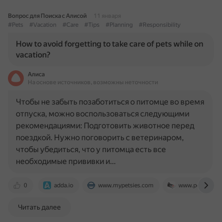
Вопрос для Поиска с Алисой
11 января
#Pets
#Vacation
#Care
#Tips
#Planning
#Responsibility
How to avoid forgetting to take care of pets while on
vacation?
Алиса
На основе источников, возможны неточности
Чтобы не забыть позаботиться о питомце во время
отпуска, можно воспользоваться следующими
рекомендациями: Подготовить животное перед
поездкой. Нужно поговорить с ветеринаром,
чтобы убедиться, что у питомца есть все
необходимые прививки и…
0
adda.io
www.mypetsies.com
www.petcarerx.
Читать далее