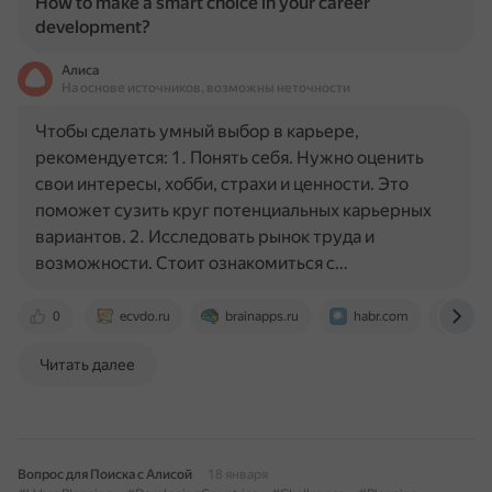
How to make a smart choice in your career
development?
Алиса
На основе источников, возможны неточности
Чтобы сделать умный выбор в карьере,
рекомендуется: 1. Понять себя. Нужно оценить
свои интересы, хобби, страхи и ценности. Это
поможет сузить круг потенциальных карьерных
вариантов. 2. Исследовать рынок труда и
возможности. Стоит ознакомиться с…
0
ecvdo.ru
brainapps.ru
habr.com
www
Читать далее
Вопрос для Поиска с Алисой
18 января