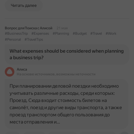
Читать далее
Вопрос для Поиска с Алисой
21 мая
#BusinessTrip
#Expenses
#Planning
#Budget
#Travel
#Work
#Personal
#TravelTips
What expenses should be considered when planning
a business trip?
Алиса
На основе источников, возможны неточности
При планировании деловой поездки необходимо
учитывать различные расходы, среди которых:
Проезд. Сюда входит стоимость билетов на
самолёт, поезд и другие виды транспорта, а также
проезд транспортом общего пользования до
места отправления и…