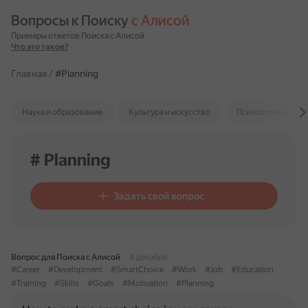
Вопросы к Поиску 
с Алисой
Примеры ответов Поиска с Алисой
Что это такое?
Главная
/
#Planning
Наука и образование
Культура и искусство
Психология и отн
# Planning
Задать свой вопрос
Вопрос для Поиска с Алисой
8 декабря
#Career
#Development
#SmartChoice
#Work
#Job
#Education
#Training
#Skills
#Goals
#Motivation
#Planning