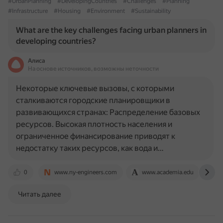
#UrbanPlanning
#DevelopingCountries
#Challenges
#Planning
#Infrastructure
#Housing
#Environment
#Sustainability
What are the key challenges facing urban planners in
developing countries?
Алиса
На основе источников, возможны неточности
Некоторые ключевые вызовы, с которыми
сталкиваются городские планировщики в
развивающихся странах: Распределение базовых
ресурсов. Высокая плотность населения и
ограниченное финансирование приводят к
недостатку таких ресурсов, как вода и…
0
www.ny-engineers.com
www.academia.edu
w
Читать далее