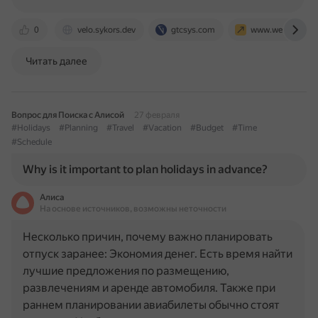
0
velo.sykors.dev
gtcsys.com
www.weblineindi
Читать далее
Вопрос для Поиска с Алисой
27 февраля
#Holidays
#Planning
#Travel
#Vacation
#Budget
#Time
#Schedule
Why is it important to plan holidays in advance?
Алиса
На основе источников, возможны неточности
Несколько причин, почему важно планировать
отпуск заранее: Экономия денег. Есть время найти
лучшие предложения по размещению,
развлечениям и аренде автомобиля. Также при
раннем планировании авиабилеты обычно стоят