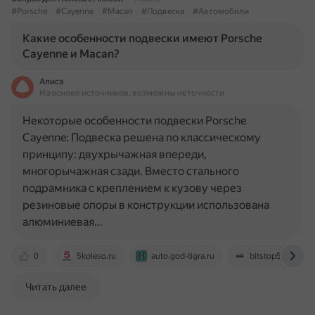
#Porsche
#Cayenne
#Macan
#Подвеска
#Автомобили
Какие особенности подвески имеют Porsche
Cayenne и Macan?
Алиса
На основе источников, возможны неточности
Некоторые особенности подвески Porsche
Cayenne: Подвеска решена по классическому
принципу: двухрычажная впереди,
многорычажная сзади. Вместо стального
подрамника с креплением к кузову через
резиновые опоры в конструкции использована
алюминиевая…
0
5koleso.ru
auto.god-tigra.ru
bitstop54.ru
Читать далее