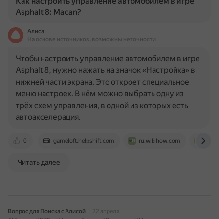
Как настроить управление автомобилем в игре
Asphalt 8: Macan?
Алиса
На основе источников, возможны неточности
Чтобы настроить управление автомобилем в игре
Asphalt 8, нужно нажать на значок «Настройка» в
нижней части экрана. Это откроет специальное
меню настроек. В нём можно выбрать одну из
трёх схем управления, в одной из которых есть
автоакселерация.
0
gameloft.helpshift.com
ru.wikihow.com
www.
Читать далее
Вопрос для Поиска с Алисой
22 апреля