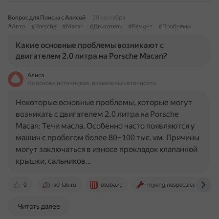
Вопрос для Поиска с Алисой
29 сентября
#Авто
#Porsche
#Macan
#Двигатель
#Ремонт
#Проблемы
Какие основные проблемы возникают с
двигателем 2.0 литра на Porsche Macan?
Алиса
На основе источников, возможны неточности
Некоторые основные проблемы, которые могут
возникать с двигателем 2.0 литра на Porsche
Macan: Течи масла. Особенно часто появляются у
машин с пробегом более 80–100 тыс. км. Причины
могут заключаться в износе прокладок клапанной
крышки, сальников…
0
vd-lab.ru
otoba.ru
myenginespecs.com
Читать далее