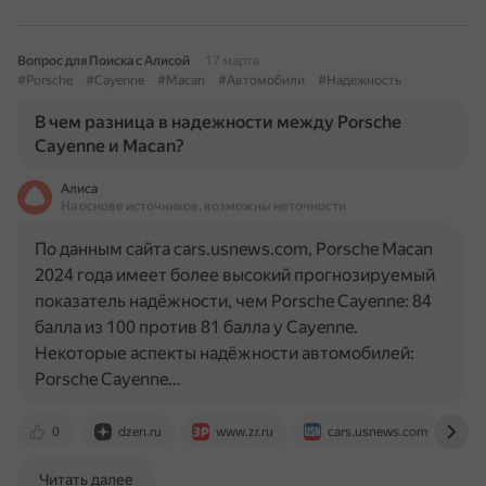
Вопрос для Поиска с Алисой
17 марта
#Porsche
#Cayenne
#Macan
#Автомобили
#Надежность
В чем разница в надежности между Porsche
Cayenne и Macan?
Алиса
На основе источников, возможны неточности
По данным сайта cars.usnews.com, Porsche Macan
2024 года имеет более высокий прогнозируемый
показатель надёжности, чем Porsche Cayenne: 84
балла из 100 против 81 балла у Cayenne.
Некоторые аспекты надёжности автомобилей:
Porsche Cayenne…
0
dzen.ru
www.zr.ru
cars.usnews.com
Читать далее