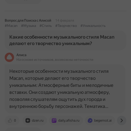
Вопрос для Поиска с Алисой
14 февраля
#Macan
#Музыка
#Стиль
#Творчество
#Уникальность
Какие особенности музыкального стиля Macan
делают его творчество уникальным?
Алиса
На основе источников, возможны неточности
Некоторые особенности музыкального стиля
Macan, которые делают его творчество
уникальным: Атмосферные биты и мелодичные
вставки. Они создают уникальную атмосферу,
позволяя слушателям ощутить дух города и
внутреннюю борьбу персонажей. Тематика…
0
dzen.ru
daily.afisha.ru
begemot.ai
go