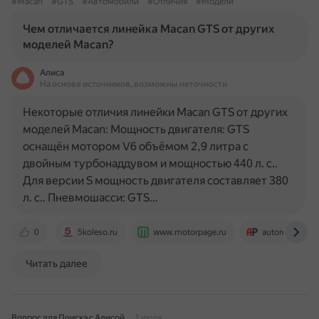
#Macan
#GTS
#Автомобили
#Отличия
#Модели
Чем отличается линейка Macan GTS от других
моделей Macan?
Алиса
На основе источников, возможны неточности
Некоторые отличия линейки Macan GTS от других
моделей Macan: Мощность двигателя: GTS
оснащён мотором V6 объёмом 2,9 литра с
двойным турбонаддувом и мощностью 440 л. с..
Для версии S мощность двигателя составляет 380
л. с.. Пневмошасси: GTS…
0
5koleso.ru
www.motorpage.ru
autoreview.ru
Читать далее
Вопрос для Поиска с Алисой
1 июля