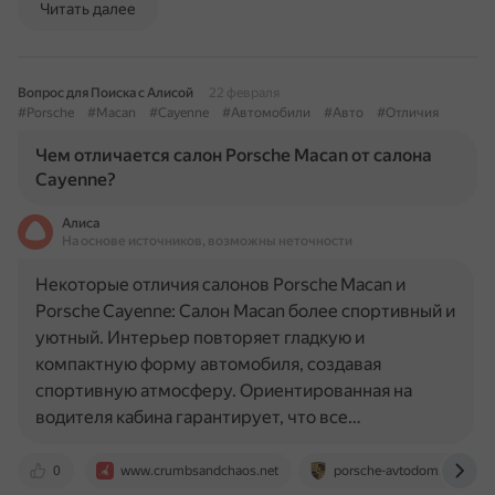
Читать далее
Вопрос для Поиска с Алисой
22 февраля
#Porsche
#Macan
#Cayenne
#Автомобили
#Авто
#Отличия
Чем отличается салон Porsche Macan от салона
Cayenne?
Алиса
На основе источников, возможны неточности
Некоторые отличия салонов Porsche Macan и
Porsche Cayenne: Салон Macan более спортивный и
уютный. Интерьер повторяет гладкую и
компактную форму автомобиля, создавая
спортивную атмосферу. Ориентированная на
водителя кабина гарантирует, что все…
0
www.crumbsandchaos.net
porsche-avtodom.ru