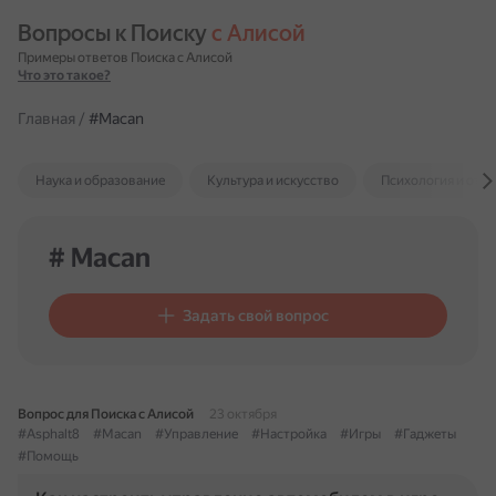
Вопросы к Поиску 
с Алисой
Примеры ответов Поиска с Алисой
Что это такое?
Главная
/
#Macan
Наука и образование
Культура и искусство
Психология и отн
# Macan
Задать свой вопрос
Вопрос для Поиска с Алисой
23 октября
#Asphalt8
#Macan
#Управление
#Настройка
#Игры
#Гаджеты
#Помощь