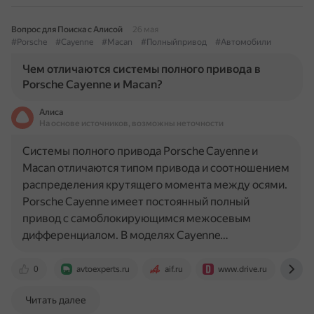
Вопрос для Поиска с Алисой
26 мая
#Porsche
#Cayenne
#Macan
#Полныйпривод
#Автомобили
Чем отличаются системы полного привода в
Porsche Cayenne и Macan?
Алиса
На основе источников, возможны неточности
Системы полного привода Porsche Cayenne и
Macan отличаются типом привода и соотношением
распределения крутящего момента между осями.
Porsche Cayenne имеет постоянный полный
привод с самоблокирующимся межосевым
дифференциалом. В моделях Cayenne…
0
avtoexperts.ru
aif.ru
www.drive.ru
for
Читать далее