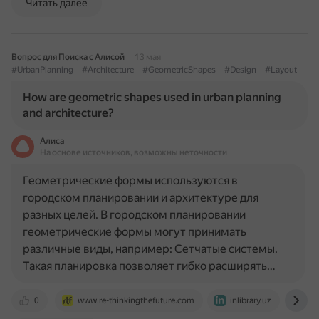
Читать далее
Вопрос для Поиска с Алисой
13 мая
#UrbanPlanning
#Architecture
#GeometricShapes
#Design
#Layout
How are geometric shapes used in urban planning
and architecture?
Алиса
На основе источников, возможны неточности
Геометрические формы используются в
городском планировании и архитектуре для
разных целей. В городском планировании
геометрические формы могут принимать
различные виды, например: Сетчатые системы.
Такая планировка позволяет гибко расширять…
0
www.re-thinkingthefuture.com
inlibrary.uz
ww