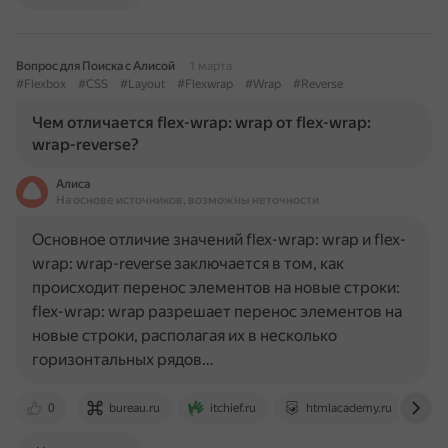
Вопрос для Поиска с Алисой
1 марта
#Flexbox
#CSS
#Layout
#Flexwrap
#Wrap
#Reverse
Чем отличается flex-wrap: wrap от flex-wrap:
wrap-reverse?
Алиса
На основе источников, возможны неточности
Основное отличие значений flex-wrap: wrap и flex-
wrap: wrap-reverse заключается в том, как
происходит перенос элементов на новые строки:
flex-wrap: wrap разрешает перенос элементов на
новые строки, располагая их в несколько
горизонтальных рядов…
0
bureau.ru
itchief.ru
htmlacademy.ru