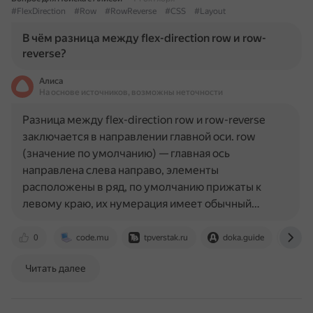
#FlexDirection
#Row
#RowReverse
#CSS
#Layout
В чём разница между flex-direction row и row-
reverse?
Алиса
На основе источников, возможны неточности
Разница между flex-direction row и row-reverse
заключается в направлении главной оси. row
(значение по умолчанию) — главная ось
направлена слева направо, элементы
расположены в ряд, по умолчанию прижаты к
левому краю, их нумерация имеет обычный…
0
code.mu
tpverstak.ru
doka.guide
cod
Читать далее