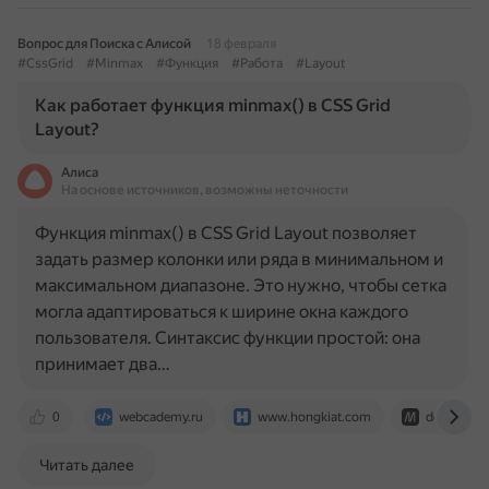
Вопрос для Поиска с Алисой
18 февраля
#CssGrid
#Minmax
#Функция
#Работа
#Layout
Как работает функция minmax() в CSS Grid
Layout?
Алиса
На основе источников, возможны неточности
Функция minmax() в CSS Grid Layout позволяет
задать размер колонки или ряда в минимальном и
максимальном диапазоне. Это нужно, чтобы сетка
могла адаптироваться к ширине окна каждого
пользователя. Синтаксис функции простой: она
принимает два…
0
webcademy.ru
www.hongkiat.com
developer.
Читать далее