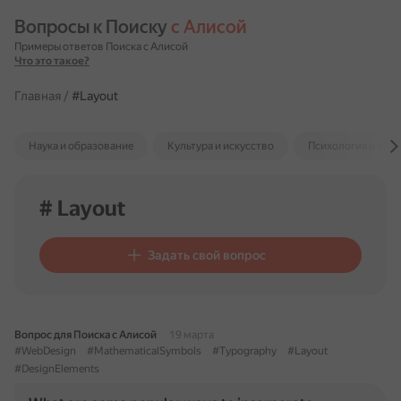
Вопросы к Поиску 
с Алисой
Примеры ответов Поиска с Алисой
Что это такое?
Главная
/
#Layout
Наука и образование
Культура и искусство
Психология и отн
# Layout
Задать свой вопрос
Вопрос для Поиска с Алисой
19 марта
#WebDesign
#MathematicalSymbols
#Typography
#Layout
#DesignElements