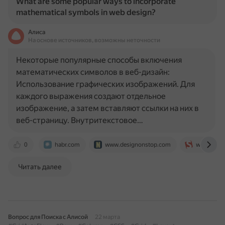
What are some popular ways to incorporate
mathematical symbols in web design?
Алиса
На основе источников, возможны неточности
Некоторые популярные способы включения
математических символов в веб-дизайн:
Использование графических изображений. Для
каждого выражения создают отдельное
изображение, а затем вставляют ссылки на них в
веб-страницу. Внутритекстовое…
0
habr.com
www.designonstop.com
www.smas
Читать далее
Вопрос для Поиска с Алисой
22 марта