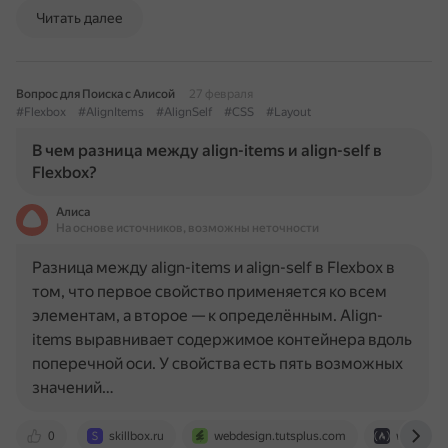
Читать далее
Вопрос для Поиска с Алисой
27 февраля
#Flexbox
#AlignItems
#AlignSelf
#CSS
#Layout
В чем разница между align-items и align-self в
Flexbox?
Алиса
На основе источников, возможны неточности
Разница между align-items и align-self в Flexbox в
том, что первое свойство применяется ко всем
элементам, а второе — к определённым. Align-
items выравнивает содержимое контейнера вдоль
поперечной оси. У свойства есть пять возможных
значений…
0
skillbox.ru
webdesign.tutsplus.com
www.free