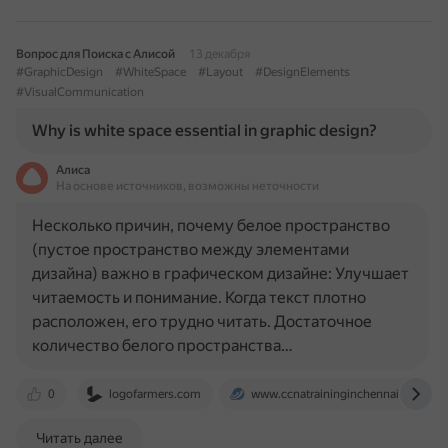
Вопрос для Поиска с Алисой
13 декабря
#GraphicDesign
#WhiteSpace
#Layout
#DesignElements
#VisualCommunication
Why is white space essential in graphic design?
Алиса
На основе источников, возможны неточности
Несколько причин, почему белое пространство
(пустое пространство между элементами
дизайна) важно в графическом дизайне: Улучшает
читаемость и понимание. Когда текст плотно
расположен, его трудно читать. Достаточное
количество белого пространства…
0
logofarmers.com
www.ccnatraininginchennai.com
Читать далее