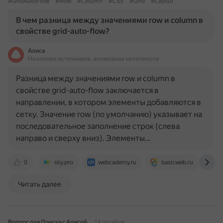
#GridAutoFlow
#Row
#Column
#CSS
#Grid
#Layout
В чем разница между значениями row и column в
свойстве grid-auto-flow?
Алиса
На основе источников, возможны неточности
Разница между значениями row и column в
свойстве grid-auto-flow заключается в
направлении, в котором элементы добавляются в
сетку. Значение row (по умолчанию) указывает на
последовательное заполнение строк (слева
направо и сверху вниз). Элементы…
0
sky.pro
webcademy.ru
basicweb.ru
h
Читать далее
Вопрос для Поиска с Алисой
14 октября