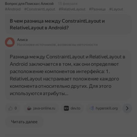
Вопрос для Поиска с Алисой
15 февраля
#Android
#ConstraintLayout
#RelativeLayout
#Разница
#Layout
В чем разница между ConstraintLayout и
RelativeLayout в Android?
Алиса
На основе источников, возможны неточности
Разница между ConstraintLayout и RelativeLayout в
Android заключается в том, как они определяют
расположение компонентов интерфейса: 1.
RelativeLayout настраивает положение каждого
компонента относительно других. Для этого
используются атрибуты…
0
java-online.ru
dev.to
hyperskill.org
an
Читать далее