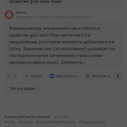
свойстве grid-auto-flow?
Алиса
На основе источников, возможны неточности
Разница между значениями row и column в
свойстве grid-auto-flow заключается в
направлении, в котором элементы добавляются в
сетку. Значение row (по умолчанию) указывает на
последовательное заполнение строк (слева
направо и сверху вниз). Элементы…
0
sky.pro
webcademy.ru
basicweb.ru
h
Читать далее
Вопрос для Поиска с Алисой
30 января
#Array
#Column
#МногомерныеМассивы
#Преимущества