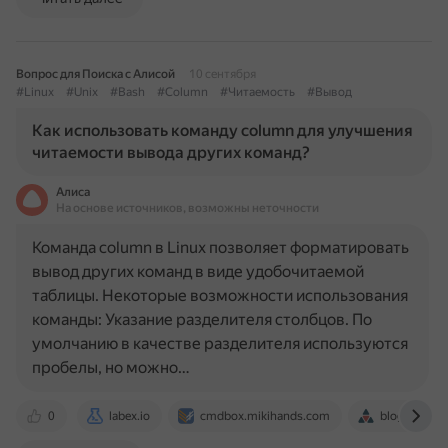
Вопрос для Поиска с Алисой
10 сентября
#Linux
#Unix
#Bash
#Column
#Читаемость
#Вывод
Как использовать команду column для улучшения
читаемости вывода других команд?
Алиса
На основе источников, возможны неточности
Команда column в Linux позволяет форматировать
вывод других команд в виде удобочитаемой
таблицы. Некоторые возможности использования
команды: Указание разделителя столбцов. По
умолчанию в качестве разделителя используются
пробелы, но можно…
0
labex.io
cmdbox.mikihands.com
blog.sedic