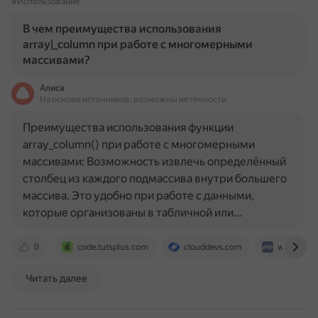
#Использование
В чем преимущества использования
array|_column при работе с многомерными
массивами?
Алиса
На основе источников, возможны неточности
Преимущества использования функции
array_column() при работе с многомерными
массивами: Возможность извлечь определённый
столбец из каждого подмассива внутри большего
массива. Это удобно при работе с данными,
которые организованы в табличной или…
0
code.tutsplus.com
clouddevs.com
www.php.
Читать далее