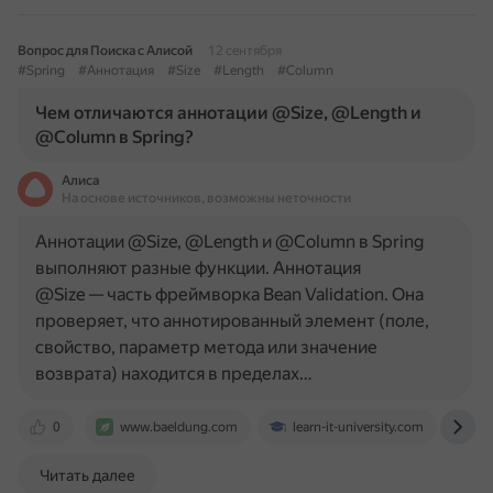
Вопрос для Поиска с Алисой
12 сентября
#Spring
#Аннотация
#Size
#Length
#Column
Чем отличаются аннотации @Size, @Length и
@Column в Spring?
Алиса
На основе источников, возможны неточности
Аннотации @Size, @Length и @Column в Spring
выполняют разные функции. Аннотация
@Size — часть фреймворка Bean Validation. Она
проверяет, что аннотированный элемент (поле,
свойство, параметр метода или значение
возврата) находится в пределах…
0
www.baeldung.com
learn-it-university.com
st
Читать далее