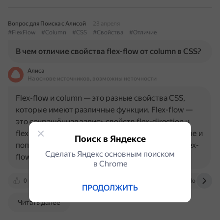
Вопрос для Поиска с Алисой
23 апреля
#FlexFlow
#Column
#CSS
#Свойства
#Отличие
В чем отличие свойства flex-flow от column в CSS?
Алиса
На основе источников, возможны неточности
Flex-flow и column — это разные свойства CSS,
которые имеют различные функции. Flex-flow —
это сокращённая запись свойств flex-direction и
flex-wrap, которые вместе определяют основные и
Поиск в Яндексе
поперечные оси flex-контейнера. С помощью flex-
Сделать Яндекс основным поиском
flow можно…
в Сhrome
0
basicweb.ru
habr.com
shpargalkablog.ru
ПРОДОЛЖИТЬ
Читать далее