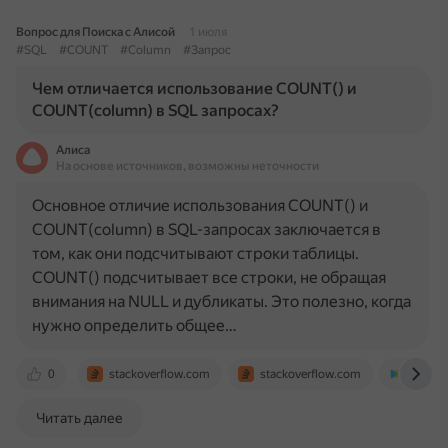
Вопрос для Поиска с Алисой
1 июля
#SQL
#COUNT
#Column
#Запрос
Чем отличается использование COUNT() и
COUNT(column) в SQL запросах?
Алиса
На основе источников, возможны неточности
Основное отличие использования COUNT() и
COUNT(column) в SQL-запросах заключается в
том, как они подсчитывают строки таблицы.
COUNT() подсчитывает все строки, не обращая
внимания на NULL и дубликаты. Это полезно, когда
нужно определить общее…
0
stackoverflow.com
stackoverflow.com
sky.pr
Читать далее