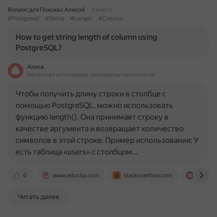
Вопрос для Поиска с Алисой
5 марта
#Postgresql
#String
#Length
#Column
How to get string length of column using
PostgreSQL?
Алиса
На основе источников, возможны неточности
Чтобы получить длину строки в столбце с
помощью PostgreSQL, можно использовать
функцию length(). Она принимает строку в
качестве аргумента и возвращает количество
символов в этой строке. Пример использования: У
есть таблица «users» с столбцом…
0
www.educba.com
stackoverflow.com
www.sq
Читать далее