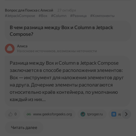
Вопрос для Поиска с Алисой
27 октября
#JetpackCompose
#Box
#Column
#Разница
#Компоненты
В чем разница между Box и Column в Jetpack
Compose?
Алиса
На основе источников, возможны неточности
Разница между Box и Column в Jetpack Compose
заключается в способе расположения элементов:
Box — инструмент для наложения элементов друг
на друга. Дочерние элементы располагаются
относительно краёв контейнера, по умолчанию
каждый из них…
0
www.geeksforgeeks.org
tproger.ru
appmaster.
Читать далее