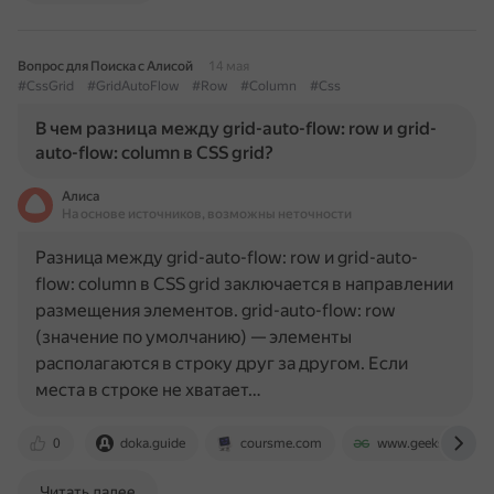
Вопрос для Поиска с Алисой
14 мая
#CssGrid
#GridAutoFlow
#Row
#Column
#Css
В чем разница между grid-auto-flow: row и grid-
auto-flow: column в CSS grid?
Алиса
На основе источников, возможны неточности
Разница между grid-auto-flow: row и grid-auto-
flow: column в CSS grid заключается в направлении
размещения элементов. grid-auto-flow: row
(значение по умолчанию) — элементы
располагаются в строку друг за другом. Если
места в строке не хватает…
0
doka.guide
coursme.com
www.geeksforgeeks
Читать далее