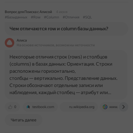
Вопрос для Поиска с Алисой
4 июня
#Базыданных
#Row
#Column
#Отличия
#SQL
Чем отличаются row и column базы данных?
Алиса
На основе источников, возможны неточности
Некоторые отличия строк (rows) и столбцов
(columns) в базах данных: Ориентация. Строки
расположены горизонтально,
столбцы — вертикально. Представление данных.
Строки обозначают отдельные записи или
наблюдения, каждый столбец — атрибут или…
0
testbook.com
ru.wikipedia.org
www.tutorialk
Читать далее