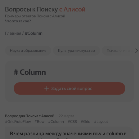
Вопросы к Поиску 
с Алисой
Примеры ответов Поиска с Алисой
Что это такое?
Главная
/
#Column
Наука и образование
Культура и искусство
Психология и отн
# Column
Задать свой вопрос
Вопрос для Поиска с Алисой
22 марта
#GridAutoFlow
#Row
#Column
#CSS
#Grid
#Layout
В чем разница между значениями row и column в