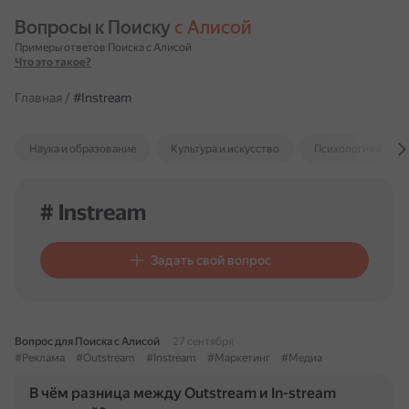
Вопросы к Поиску 
с Алисой
Примеры ответов Поиска с Алисой
Что это такое?
Главная
/
#Instream
Наука и образование
Культура и искусство
Психология и отн
# Instream
Задать свой вопрос
Вопрос для Поиска с Алисой
27 сентября
#Реклама
#Outstream
#Instream
#Маркетинг
#Медиа
В чём разница между Outstream и In-stream