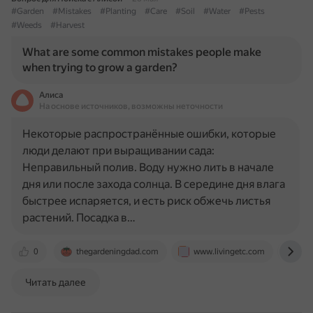
#Garden
#Mistakes
#Planting
#Care
#Soil
#Water
#Pests
#Weeds
#Harvest
What are some common mistakes people make
when trying to grow a garden?
Алиса
На основе источников, возможны неточности
Некоторые распространённые ошибки, которые
люди делают при выращивании сада:
Неправильный полив. Воду нужно лить в начале
дня или после захода солнца. В середине дня влага
быстрее испаряется, и есть риск обжечь листья
растений. Посадка в…
0
thegardeningdad.com
www.livingetc.com
ww
Читать далее