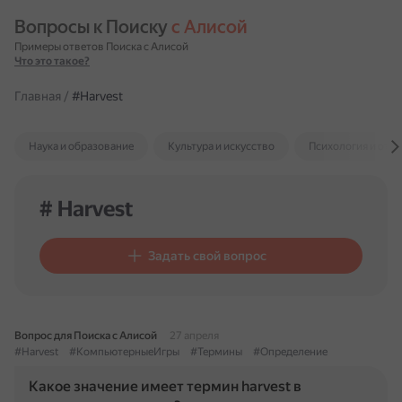
Вопросы к Поиску 
с Алисой
Примеры ответов Поиска с Алисой
Что это такое?
Главная
/
#Harvest
Наука и образование
Культура и искусство
Психология и отн
# Harvest
Задать свой вопрос
Вопрос для Поиска с Алисой
27 апреля
#Harvest
#КомпьютерныеИгры
#Термины
#Определение
Какое значение имеет термин harvest в