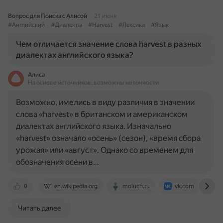
Вопрос для Поиска с Алисой
21 июня
#Английский
#Диалекты
#Harvest
#Лексика
#Язык
Чем отличается значение слова harvest в разных
диалектах английского языка?
Алиса
На основе источников, возможны неточности
Возможно, имелись в виду различия в значении
слова «harvest» в британском и американском
диалектах английского языка. Изначально
«harvest» означало «осень» (сезон), «время сбора
урожая» или «август». Однако со временем для
обозначения осени в…
0
en.wikipedia.org
moluch.ru
vk.com
w
Читать далее