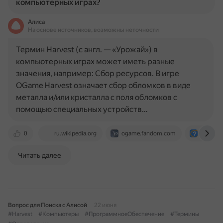
компьютерных играх?
Алиса
На основе источников, возможны неточности
Термин Harvest (с англ. — «Урожай») в
компьютерных играх может иметь разные
значения, например: Сбор ресурсов. В игре
OGame Harvest означает сбор обломков в виде
металла и/или кристалла с поля обломков с
помощью специальных устройств…
0
ru.wikipedia.org
ogame.fandom.com
otvet.ma
Читать далее
Вопрос для Поиска с Алисой
22 июня
#Harvest
#Компьютеры
#ПрограммноеОбеспечение
#Термины