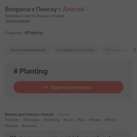
Вопросы к Поиску 
с Алисой
Примеры ответов Поиска с Алисой
Что это такое?
Главная
/
#Planting
Наука и образование
Культура и искусство
Психология и отн
# Planting
Задать свой вопрос
Вопрос для Поиска с Алисой
26 мая
#Garden
#Mistakes
#Planting
#Care
#Soil
#Water
#Pests
#Weeds
#Harvest