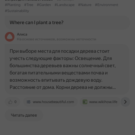
#Planting
#Tree
#Garden
#Landscape
#Nature
#Environment
#Sustainability
Where can I plant a tree?
Алиса
На основе источников, возможны неточности
При выборе места для посадки дерева стоит
учесть следующие факторы: Освещение. Для
большинства деревьев важны солнечный свет,
богатая питательными веществами почва и
возможность впитывать дождевую воду.
Расстояние от дома. Корни дерева не должны…
0
www.housebeautiful.com
www.wikihow.life
w
Читать далее