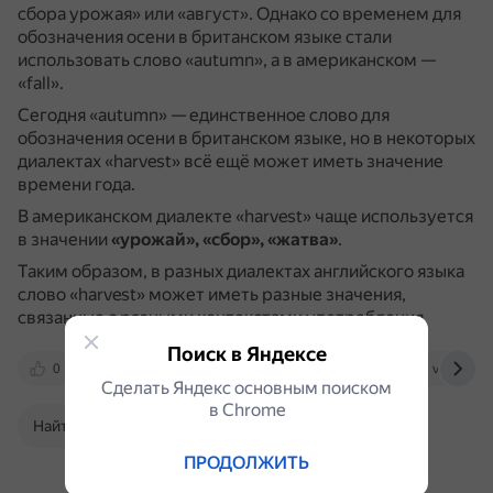
сбора урожая» или «август».
Однако со временем для
обозначения осени в британском языке стали
использовать слово «autumn», а в американском —
«fall».
Сегодня «autumn» — единственное слово для
обозначения осени в британском языке, но в некоторых
диалектах «harvest» всё ещё может иметь значение
времени года.
В американском диалекте «harvest» чаще используется
в значении
«урожай», «сбор», «жатва»
.
Таким образом, в разных диалектах английского языка
слово «harvest» может иметь разные значения,
связанные с разными контекстами употребления.
Поиск в Яндексе
0
en.wikipedia.org
moluch.ru
vk.com
Сделать Яндекс основным поиском
в Сhrome
Найти в Поиске
ПРОДОЛЖИТЬ