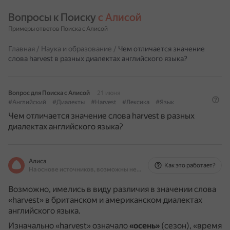
Вопросы к Поиску 
с Алисой
Примеры ответов Поиска с Алисой
Главная
/
Наука и образование
/
Чем отличается значение
слова harvest в разных диалектах английского языка?
Вопрос для Поиска с Алисой
21 июня
#Английский
#Диалекты
#Harvest
#Лексика
#Язык
Чем отличается значение слова harvest в разных
диалектах английского языка?
Алиса
Как это работает?
На основе источников, возможны неточности
Возможно, имелись в виду различия в значении слова
«harvest» в британском и американском диалектах
английского языка.
Изначально «harvest» означало
«осень»
(сезон), «время