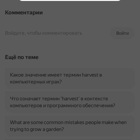
Комментарии
Войдите, чтобы комментировать
Войти
Ещё по теме
Какое значение имеет термин harvest в
компьютерных играх?
Что означает термин 'harvest' в контексте
компьютеров и программного обеспечения?
What are some common mistakes people make when
trying to grow a garden?