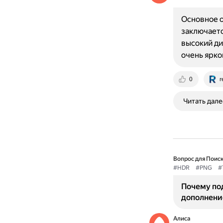
Основное о
заключаетс
высокий ди
очень ярко
0
r
Читать дале
Вопрос для Поиск
#HDR
#PNG
#
Почему по
дополнени
Алиса