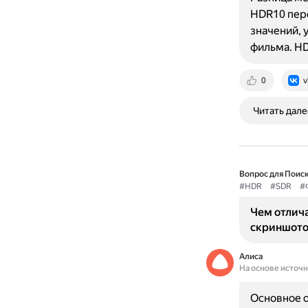
HDR10 пере
значений, 
фильма. H
0
v
Читать дале
Вопрос для Поиск
#HDR
#SDR
#
Чем отлич
скриншото
Алиса
На основе источ
Основное о