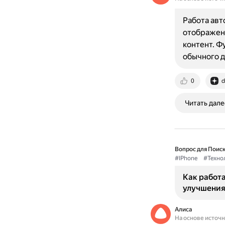
Работа авт
отображен
контент. Ф
обычного д
0
d
Читать дале
Вопрос для Поиск
#IPhone
#Техно
Как работа
улучшения
Алиса
На основе источ