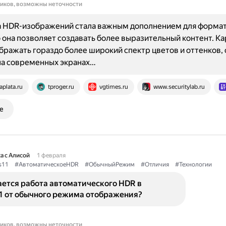
ников, возможны неточности
 HDR-изображений стала важным дополнением для формат
 она позволяет создавать более выразительный контент. К
бражать гораздо более широкий спектр цветов и оттенков,
на современных экранах…
aplata.ru
tproger.ru
vgtimes.ru
www.securitylab.ru
е
а с Алисой
1 февраля
s11
#АвтоматическоеHDR
#ОбычныйРежим
#Отличия
#Технологии
ается работа автоматического HDR в
1 от обычного режима отображения?
ников, возможны неточности