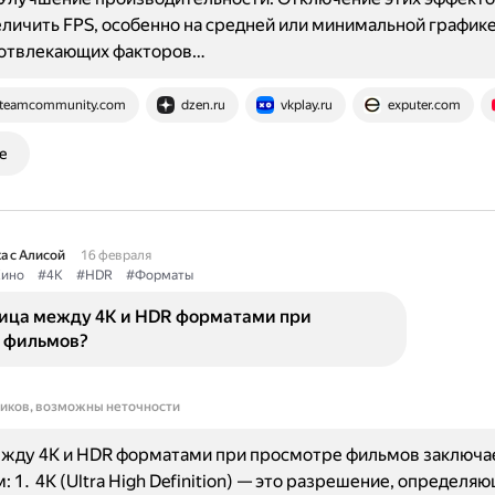
личить FPS, особенно на средней или минимальной графике
отвлекающих факторов…
teamcommunity.com
dzen.ru
vkplay.ru
exputer.com
е
а с Алисой
16 февраля
ино
#4К
#HDR
#Форматы
ница между 4К и HDR форматами при
 фильмов?
ников, возможны неточности
жду 4K и HDR форматами при просмотре фильмов заключае
 1. 4K (Ultra High Definition) — это разрешение, определя