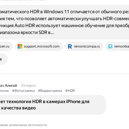
оматического HDR в Windows 11 отличается от обычного р
ия тем, что позволяет автоматически улучшать HDR-совм
ункция Auto HDR использует машинное обучение для преоб
иапазона яркости SDR в…
zen.ru
support.microsoft.com
remontcompa.ru
remontka
е
а с Алисой
24 марта
логии
#Фотосъемка
#Видеосъемка
#HDR
ет технология HDR в камерах iPhone для
 качества видео
ников, возможны неточности