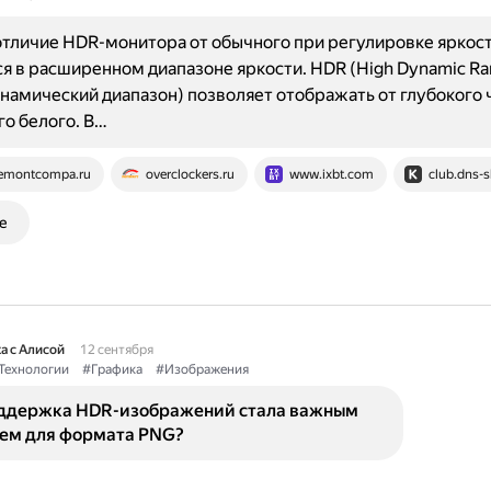
тличие HDR-монитора от обычного при регулировке яркост
я в расширенном диапазоне яркости. HDR (High Dynamic Ra
намический диапазон) позволяет отображать от глубокого 
го белого. В…
emontcompa.ru
overclockers.ru
www.ixbt.com
club.dns-s
е
а с Алисой
12 сентября
Технологии
#Графика
#Изображения
ддержка HDR-изображений стала важным
ем для формата PNG?