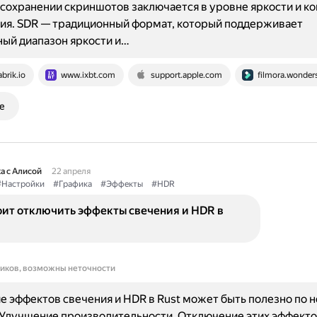
 сохранении скриншотов заключается в уровне яркости и к
ия. SDR — традиционный формат, который поддерживает
ый диапазон яркости и…
abrik.io
www.ixbt.com
support.apple.com
filmora.wonder
е
а с Алисой
22 апреля
#Настройки
#Графика
#Эффекты
#HDR
оит отключить эффекты свечения и HDR в
ников, возможны неточности
 эффектов свечения и HDR в Rust может быть полезно по 
 Улучшение производительности. Отключение этих эффект