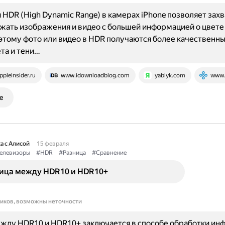
 HDR (High Dynamic Range) в камерах iPhone позволяет зах
жать изображения и видео с большей информацией о цвете 
этому фото или видео в HDR получаются более качественны
ета и тени…
ppleinsider.ru
www.idownloadblog.com
yablyk.com
www.
е
а с Алисой
15 февраля
елевизоры
#HDR
#Разница
#Сравнение
ница между HDR10 и HDR10+
ников, возможны неточности
жду HDR10 и HDR10+ заключается в способе обработки ин