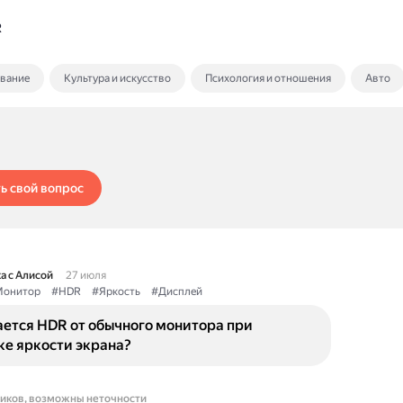
R
ование
Культура и искусство
Психология и отношения
Авто
ь свой вопрос
а с Алисой
27 июля
онитор
#HDR
#Яркость
#Дисплей
ается HDR от обычного монитора при
ке яркости экрана?
ников, возможны неточности