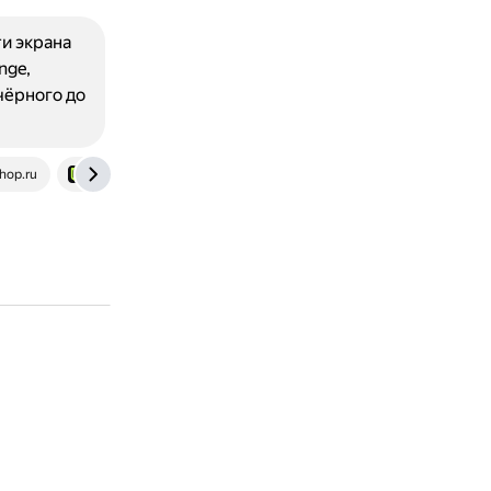
и экрана
nge,
чёрного до
hop.ru
cq.ru