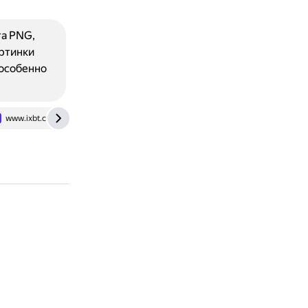
а PNG,
артинки
 особенно
www.ixbt.com