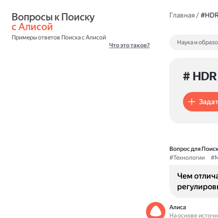
Вопросы к Поиску 
Главная
/
#HD
с Алисой
Примеры ответов Поиска с Алисой
Наука и образ
Что это такое?
# HDR
Задат
Вопрос для Поиск
#Технологии
#М
Чем отлич
регулиров
Алиса
На основе источ