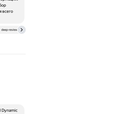
бор
я всего
deep-review.com
www.ixbt.com
dzen.ru
d Dynamic