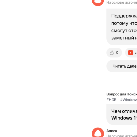
На основе источ
Поддержка
потому что
смогут ото
заметный 
0
z
Читать дале
Вопрос для Поиск
#HDR
#Window
Чем отлич
Windows 1
Алиса
На основе источ