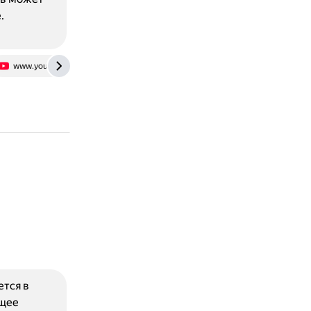
.
www.youtube.com
тся в
ющее