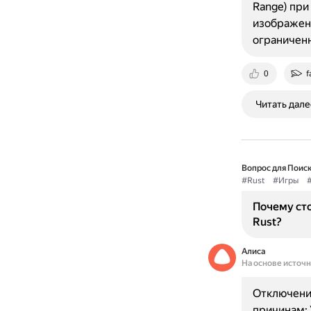
Range) при
изображен
ограниченн
0
f
Читать дале
Вопрос для Поиск
#Rust
#Игры
Почему ст
Rust?
Алиса
На основе источ
Отключение
причинам: