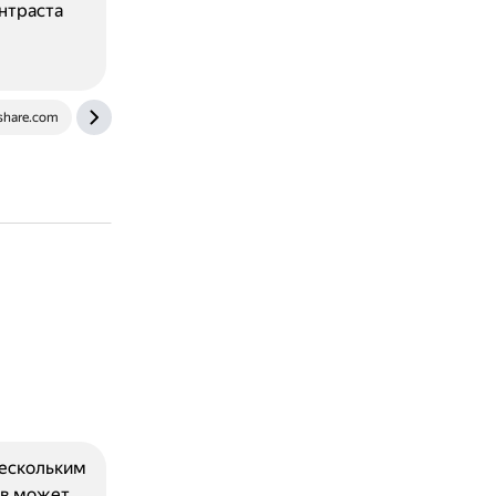
онтраста
share.com
www.easefab.com
нескольким
ов может