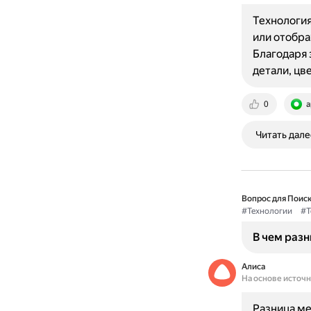
Технология
или отобра
Благодаря 
детали, цв
0
a
Читать дале
Вопрос для Поиск
#Технологии
#Т
В чем раз
Алиса
На основе источ
Разница ме