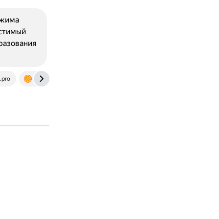
ежима
естимый
разования
.pro
lumpics.ru