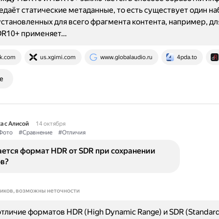
даёт статические метаданные, то есть существует один на
установленных для всего фрагмента контента, например, дл
DR10+ применяет…
k.com
us.xgimi.com
www.globalaudio.ru
4pda.to
е
а с Алисой
14 октября
Фото
#Сравнение
#Отличия
ается формат HDR от SDR при сохранении
в?
ников, возможны неточности
тличие форматов HDR (High Dynamic Range) и SDR (Standar