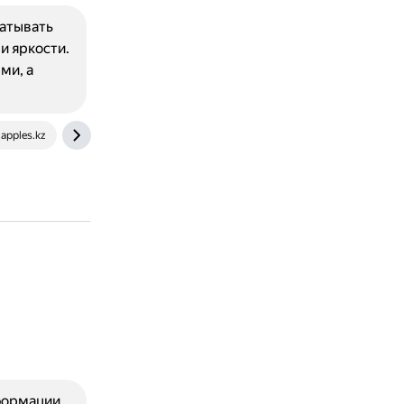
ватывать
и яркости.
ми, а
apples.kz
iphonephotographyschool.com
формации.