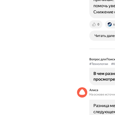
помочь уве
Снижение 
0
s
Читать дале
Вопрос для Поиск
#Технологии
#К
В чем раз
просмотре
Алиса
На основе источ
Разница ме
следующем: