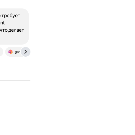
о требует
nt
 что делает
gamecentr.net