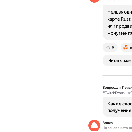
Нельзя одн
карте Rust
или продви
монументах
0
r
Читать дале
Вопрос для Поиск
#TwitchDrops
#R
Какие спо
получения 
Алиса
На основе источ