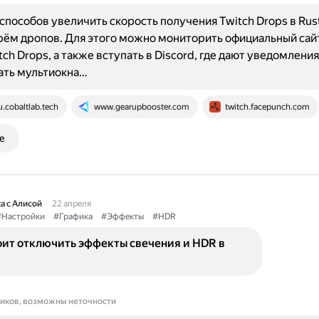
способов увеличить скорость получения Twitch Drops в Rus
рём дропов. Для этого можно мониторить официальный сайт
ch Drops, а также вступать в Discord, где дают уведомления
ать мультиокна…
u.cobaltlab.tech
www.gearupbooster.com
twitch.facepunch.com
е
а с Алисой
22 апреля
#Настройки
#Графика
#Эффекты
#HDR
оит отключить эффекты свечения и HDR в
ников, возможны неточности