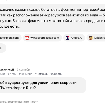
означно назвать самые богатые на фрагменты чертежей зо
, так как расположение этих ресурсов зависит от их вида — 
нутых. Базовые фрагменты можно найти во всех средних и
, где есть…
ustexplore.com
www.sportskeeda.com
rutube.ru
luridan.
е
а с Алисой
3 сентября
ust
#Игры
#Гейминг
#Помощь
#Советы
собы существуют для увеличения скорости
Twitch drops в Rust?
ников, возможны неточности