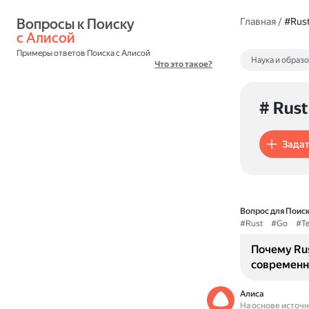
Вопросы к Поиску 
Главная
/
#Rus
с Алисой
Примеры ответов Поиска с Алисой
Наука и образ
Что это такое?
# Rust
Задат
Вопрос для Поиск
#Rust
#Go
#Т
Почему Rus
современн
Алиса
На основе источ