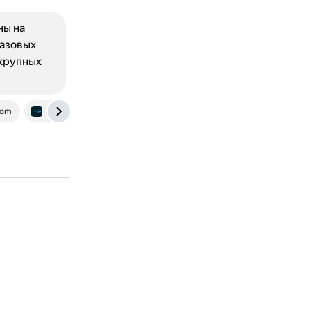
ны на
базовых
 крупных
com
iwillplay.ru