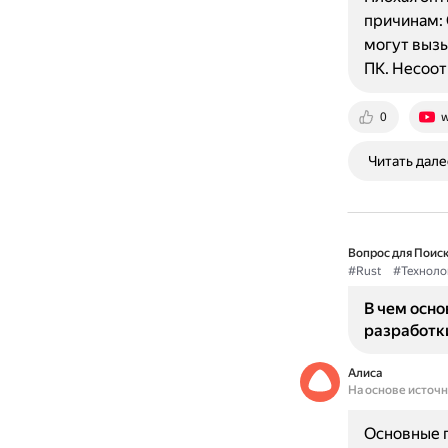
причинам: 
могут вызы
ПК. Несоо
0
w
Читать дале
Вопрос для Поиск
#Rust
#Техноло
В чем осн
разработк
Алиса
На основе источ
Основные п