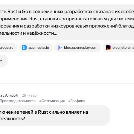
ть Rust и Go в современных разработках связана с их особ
применения. Rust становится привлекательным для систем
рования и разработки низкоуровневых приложений благод
тельности и надёжности…
proger.ru
appmaster.io
blog.openreplay.com
blog.jetbrain
е
а с Алисой
26 января
Производительность
#Оптимизация
#Графика
ючение теней в Rust сильно влияет на
тельность?