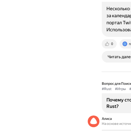
Несколько 
за календа
портал Twit
Использов
0
r
Читать дале
Вопрос для Поиск
#Rust
#Игры
Почему ст
Rust?
Алиса
На основе источ