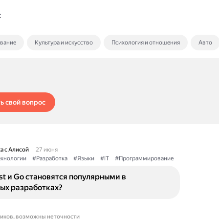
t
ование
Культура и искусство
Психология и отношения
Авто
ь свой вопрос
а с Алисой
27 июня
ехнологии
#Разработка
#Языки
#IT
#Программирование
t и Go становятся популярными в
ых разработках?
ников, возможны неточности