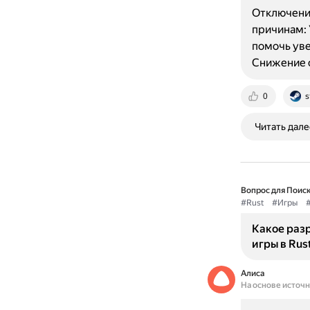
Отключение
причинам:
помочь уве
Снижение 
0
s
Читать дале
Вопрос для Поиск
#Rust
#Игры
Какое раз
игры в Rus
Алиса
На основе источ