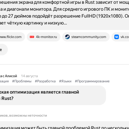
ешения экрана для комфортной игры в Rust зависит от мо
 и диагонали монитора. Для среднего игрового ПК и монит
 до 27 дюймов подойдёт разрешение FullHD (1920x1080). О
ет чёткую картинку и низкую…
ww.flickr.com
4k-monitor.ru
steamcommunity.com
vk.c
е
а с Алисой
14 августа
зация
#Проблемы
#Разработка
#Языки
#Программирование
охая оптимизация является главной
 Rust?
ников, возможны неточности
имизация может быть главной проблемой Rust по нескольк