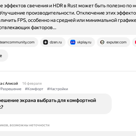
 эффектов свечения и HDR в Rust может быть полезно по 
 Улучшение производительности. Отключение этих эффект
личить FPS, особенно на средней или минимальной графике
отвлекающих факторов…
teamcommunity.com
dzen.ru
vkplay.ru
exputer.com
е
а с Алисой
16 февраля
#Разрешение
#Комфорт
#Настройки
решение экрана выбрать для комфортной
t?
ников, возможны неточности