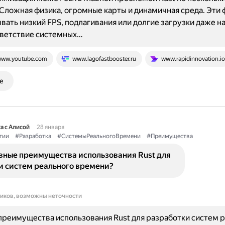
Сложная физика, огромные карты и динамичная среда. Эти
вать низкий FPS, подлагивания или долгие загрузки даже 
тветствие системных…
ww.youtube.com
www.lagofastbooster.ru
www.rapidinnovation.io
е
а с Алисой
28 января
гии
#Разработка
#СистемыРеальногоВремени
#Преимущества
овные преимущества использования Rust для
и систем реального времени?
ников, возможны неточности
реимущества использования Rust для разработки систем 