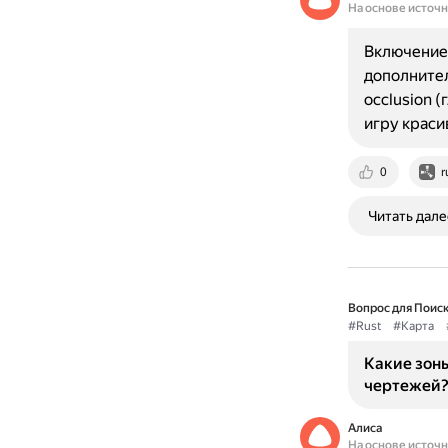
На основе источ
Включение 
дополнител
occlusion 
игру краси
0
r
Читать дале
Вопрос для Поиск
#Rust
#Карта
Какие зоны
чертежей
Алиса
На основе источ