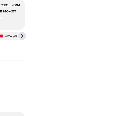
нескольким
ов может
.
www.youtube.com