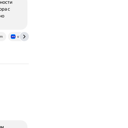
щности
ора с
но
om
vkplay.ru
им