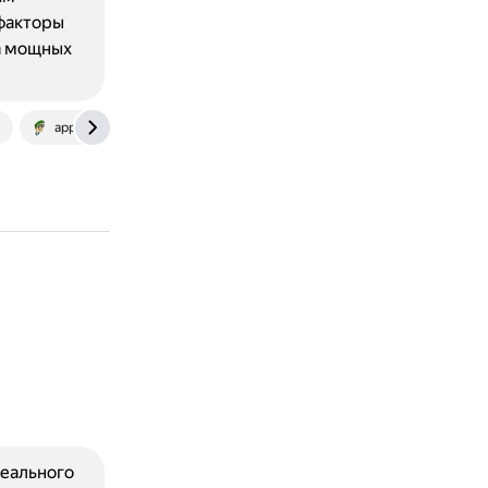
 факторы
на мощных
appuals.com
vk.com
реального