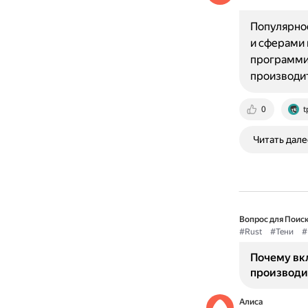
Популярнос
и сферами 
программи
производи
0
t
Читать дале
Вопрос для Поиск
#Rust
#Тени
#
Почему вкл
производи
Алиса