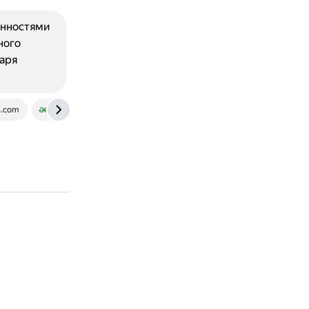
енностями
ного
аря
s.com
www.geeksforgeeks.org