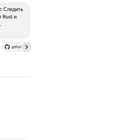
t: Следить
 Rust и
.
github.com
steamcommunity.com