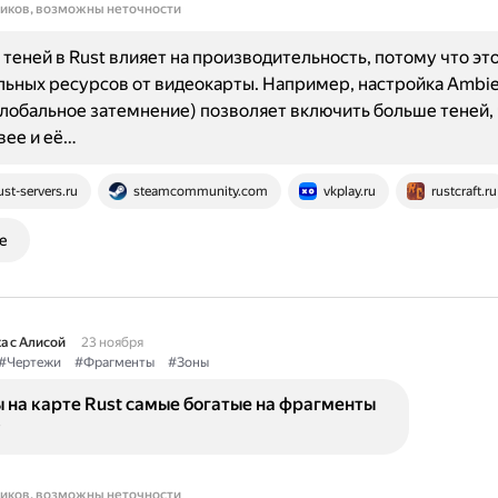
ников, возможны неточности
теней в Rust влияет на производительность, потому что эт
ьных ресурсов от видеокарты. Например, настройка Ambie
(глобальное затемнение) позволяет включить больше теней,
вее и её…
ust-servers.ru
steamcommunity.com
vkplay.ru
rustcraft.ru
е
а с Алисой
23 ноября
#Чертежи
#Фрагменты
#Зоны
 на карте Rust самые богатые на фрагменты
?
ников, возможны неточности