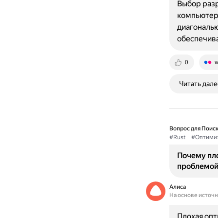
Выбор разр
компьютера
диагональю
обеспечива
0
w
Читать дале
Вопрос для Поиск
#Rust
#Оптими
Почему пл
проблемой
Алиса
На основе источ
Плохая опт