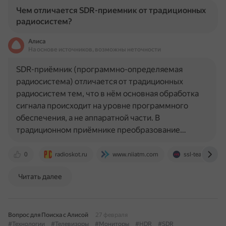
Чем отличается SDR-приемник от традиционных
радиосистем?
Алиса
На основе источников, возможны неточности
SDR-приёмник (программно-определяемая
радиосистема) отличается от традиционных
радиосистем тем, что в нём основная обработка
сигнала происходит на уровне программного
обеспечения, а не аппаратной части. В
традиционном приёмнике преобразование…
0
radioskot.ru
www.niiatm.com
ssl-team.com
Читать далее
Вопрос для Поиска с Алисой
27 февраля
#Технологии
#Телевизоры
#Мониторы
#HDR
#SDR