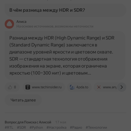
В чём разница между HDR и SDR?
Алиса
На основе источников, возможны неточности
Разница между HDR (High Dynamic Range) и SDR
(Standard Dynamic Range) заключается в
диапазоне уровней яркости и цветовом охвате.
SDR — стандартная технология отображения
изображения на экране, которая ограничена
яркостью (100–300 нит) и цветовым…
0
www.techinsider.ru
4pda.to
www.anyrec.io
Читать далее
Вопрос для Поиска с Алисой
17 мая
#RTL
#SDR
#Python
#Настройка
#Радио
#Технологии