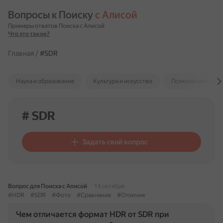
Вопросы к Поиску 
с Алисой
Примеры ответов Поиска с Алисой
Что это такое?
Главная
/
#SDR
Наука и образование
Культура и искусство
Психология и отн
# SDR
Задать свой вопрос
Вопрос для Поиска с Алисой
14 октября
#HDR
#SDR
#Фото
#Сравнение
#Отличия
Чем отличается формат HDR от SDR при