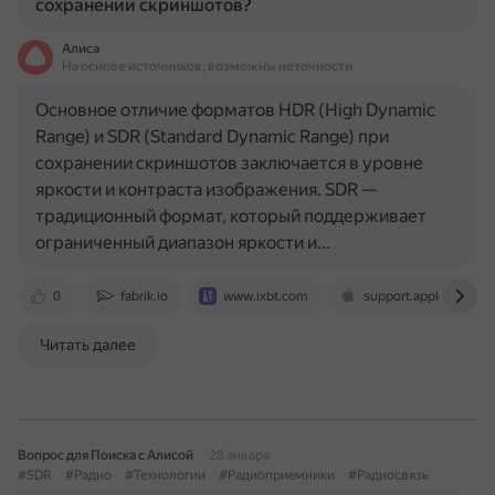
сохранении скриншотов?
Алиса
На основе источников, возможны неточности
Основное отличие форматов HDR (High Dynamic
Range) и SDR (Standard Dynamic Range) при
сохранении скриншотов заключается в уровне
яркости и контраста изображения. SDR —
традиционный формат, который поддерживает
ограниченный диапазон яркости и…
0
fabrik.io
www.ixbt.com
support.apple.com
Читать далее
Вопрос для Поиска с Алисой
28 января
#SDR
#Радио
#Технологии
#Радиоприемники
#Радиосвязь