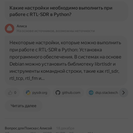
Какие настройки необходимо выполнить при
работе с RTL-SDR в Python?
Алиса
На основе источников, возможны неточности
Некоторые настройки, которые можно выполнить
при работе с RTL-SDR в Python: Установка
программного обеспечения. В системах на основе
Debian можно установить библиотеку librtlsdr и
инструменты командной строки, такие как rtl_sdr,
rtl_tcp, rtl_fm и…
0
pysdr.org
github.com
dsp.stackexchange.co
Читать далее
Вопрос для Поиска с Алисой
18 декабря