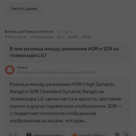
Читать далее
Вопрос для Поиска с Алисой
22 марта
#Технологии
#Телевизоры
#LG
#HDR
#SDR
В чем разница между режимами HDR и SDR на
телевизоре LG?
Алиса
На основе источников, возможны неточности
Разница между режимами HDR (High Dynamic
Range) и SDR (Standard Dynamic Range) на
телевизоре LG заключается в яркости, цветовом
охвате и других параметрах изображения. SDR —
стандартная технология отображения
изображения на экране, которая…
0
www.techinsider.ru
journal.citilink.ru
webos-f