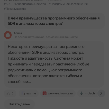
#SDR
#АнализаторыСпектра
#ПрограммноеОбеспечение
#Преимущества
В чем преимущества программного обеспечения
SDR в анализаторах спектра?
Алиса
На основе источников, возможны неточности
Некоторые преимущества программного
обеспечения SDR в анализаторах спектра:
Гибкость и адаптивность. Система может
принимать и передавать практически любые
радиосигналы с помощью программного
обеспечения, которое является гибким и
способным…
0
eax.me
www.electronics.ru
moluch.ru
Читать далее