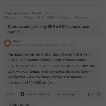
Вопрос для Поиска с Алисой
29 января
#Технологии
#Видео
#SDR
#HDR
#Разница
#Форматы
В чем разница между SDR и HDR форматами
видео?
Алиса
На основе источников, возможны неточности
Разница между SDR (Standard Dynamic Range) и
HDR (High Dynamic Range) форматами видео
заключается в качестве визуального восприятия.
SDR — это стандартная технология отображения
изображения на экране, которая ограничена
яркостью (100–300 нит) и…
0
www.techinsider.ru
www.anyrec.io
www.iguid
Читать далее