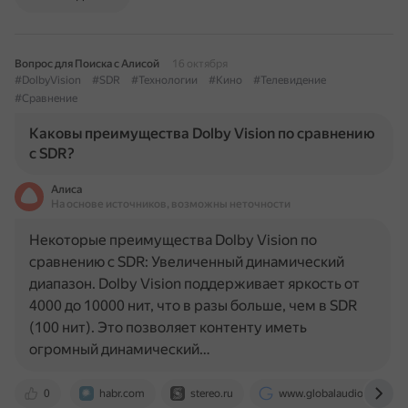
Вопрос для Поиска с Алисой
16 октября
#DolbyVision
#SDR
#Технологии
#Кино
#Телевидение
#Сравнение
Каковы преимущества Dolby Vision по сравнению
с SDR?
Алиса
На основе источников, возможны неточности
Некоторые преимущества Dolby Vision по
сравнению с SDR: Увеличенный динамический
диапазон. Dolby Vision поддерживает яркость от
4000 до 10000 нит, что в разы больше, чем в SDR
(100 нит). Это позволяет контенту иметь
огромный динамический…
0
habr.com
stereo.ru
www.globalaudio.ru