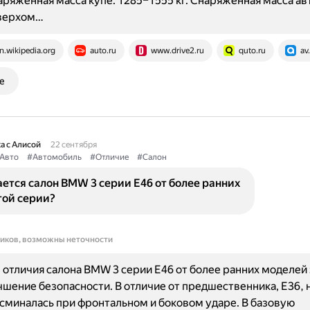
наряжённая масса купе: 1285–1555 кг. Снаряжённая масса а
верхом…
n.wikipedia.org
auto.ru
www.drive2.ru
quto.ru
av
е
а с Алисой
22 сентября
Авто
#Автомобиль
#Отличие
#Салон
ется салон BMW 3 серии E46 от более ранних
той серии?
ников, возможны неточности
отличия салона BMW 3 серии E46 от более ранних моделей 
чшение безопасности. В отличие от предшественника, Е36, 
сминалась при фронтальном и боковом ударе. В базовую