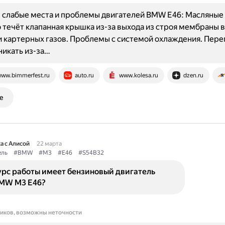
слабые места и проблемы двигателей BMW E46: Масляные 
 течёт клапанная крышка из-за выхода из строя мембраны 
 картерных газов. Проблемы с системой охлаждения. Пере
икать из-за…
ww.bimmerfest.ru
auto.ru
www.kolesa.ru
dzen.ru
е
а с Алисой
22 марта
ель
#BMW
#M3
#E46
#S54B32
урс работы имеет бензиновый двигатель
BMW M3 E46?
ников, возможны неточности