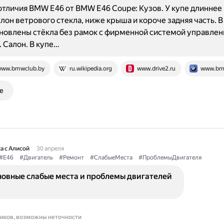
тличия BMW E46 от BMW E46 Coupe: Кузов. У купе длиннее 
лон ветрового стекла, ниже крыша и короче задняя часть. 
новлены стёкла без рамок с фирменной системой управлен
 Салон. В купе…
ww.bmwclub.by
ru.wikipedia.org
www.drive2.ru
www.bmw
е
а с Алисой
30 апреля
#E46
#Двигатель
#Ремонт
#СлабыеМеста
#ПроблемыДвигателя
новные слабые места и проблемы двигателей
ников, возможны неточности