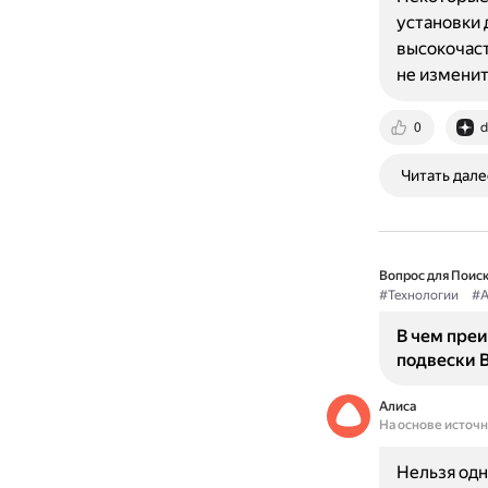
установки 
высокочаст
не измени
0
d
Читать дале
Вопрос для Поиск
#Технологии
#А
В чем пре
подвески 
Алиса
На основе источ
Нельзя одн