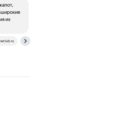
капот,
В широкие
ия их
club.ru
www.drom.ru