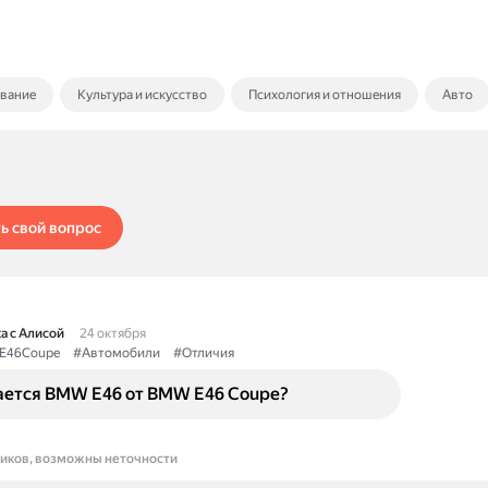
ование
Культура и искусство
Психология и отношения
Авто
ь свой вопрос
а с Алисой
24 октября
E46Coupe
#Автомобили
#Отличия
ается BMW E46 от BMW E46 Coupe?
ников, возможны неточности