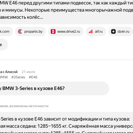
MW E46 перед другими типами подвесок, так как каждый ти
ы и минусы. Некоторые преимущества многорычажной подв
зависимость колёс…
k.com
proparts.by
www.drive2.ru
aif.ru
dzen.ru
е
а с Алисой
21 июля
BMW
#3Series
#E46
у BMW 3-Series в кузове E46?
ников, возможны неточности
Series в кузове E46 зависит от модификации и типа кузова:
я масса седана: 1285–1655 кг. Снаряжённая масса универс