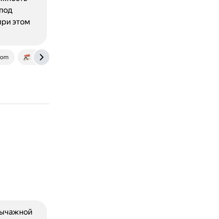
под
при этом
com
www.accent-audio.ru
рычажной