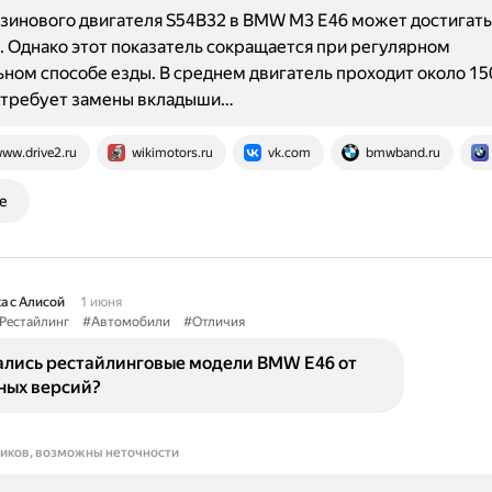
зинового двигателя S54B32 в BMW M3 E46 может достигать
. Однако этот показатель сокращается при регулярном
ном способе езды. В среднем двигатель проходит около 150
о требует замены вкладыши…
ww.drive2.ru
wikimotors.ru
vk.com
bmwband.ru
е
а с Алисой
1 июня
Рестайлинг
#Автомобили
#Отличия
ались рестайлинговые модели BMW E46 от
ных версий?
ников, возможны неточности