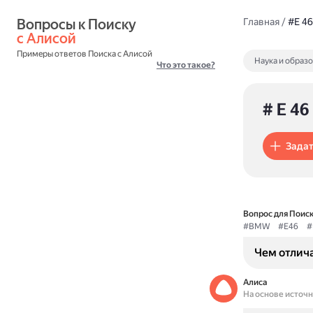
Вопросы к Поиску 
Главная
/
#E 46
с Алисой
Примеры ответов Поиска с Алисой
Наука и образ
Что это такое?
# E 46
Задат
Вопрос для Поиск
#BMW
#E46
#
Чем отлич
Алиса
На основе источ