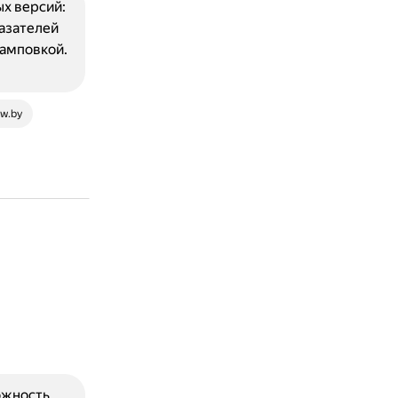
х версий:
казателей
тамповкой.
w.by
ожность