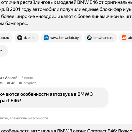
отличия рестайлинговых моделей BMW E46 от оригинальны
д. В 2001 году автомобили получили единые блоки фар и у
 более широкие «ноздри» и капот с более динамичной выш
ем бампере…
uto.ru
dzen.ru
www.bmwclub.by
bmwband.ru
ab
е
а с Алисой
5 июня
MW
#E46
#Compact
лючаются особенности автозвука в BMW 3
pact E46?
ников, возможны неточности
особенности автозвука в BMW 3 серии Compact E46: Возм