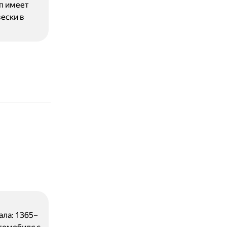
п имеет
ески в
ала: 1365–