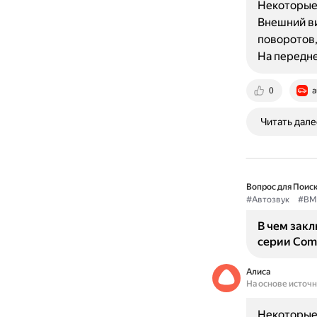
Некоторые 
Внешний ви
поворотов,
На передн
0
a
Читать дале
Вопрос для Поиск
#Автозвук
#B
В чем зак
серии Com
Алиса
На основе источ
Некоторые 