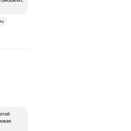
втомобиля с
.by
этой
новая