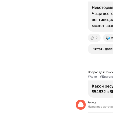
Некоторые 
Чаще всего
вентиляции
может возн
0
w
Читать дале
Вопрос для Поиск
#Авто
#Двигат
Какой рес
S54B32 в 
Алиса
На основе источ