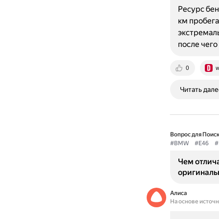
Ресурс бен
км пробега
экстремаль
после чег
0
w
Читать дале
Вопрос для Поиск
#BMW
#E46
#
Чем отлич
оригиналь
Алиса
На основе источ