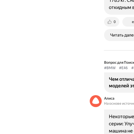
1785 кг. С
откидным 
0
e
Читать дале
Вопрос для Поиск
#BMW
#E46
#
Чем отлича
моделей э
Алиса
На основе источ
Некоторые 
серии: Улу
машина не 