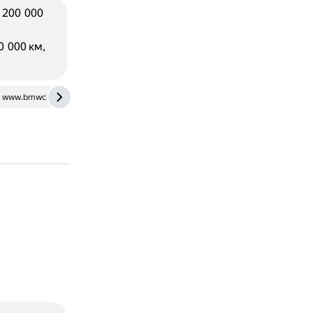
 200 000
 000 км,
www.bmwclub.ru