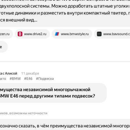
двухполосной системы. Можно доработать штатные уголки 
отные динамики и разместить внутри компактный твитер, 
тся внешний вид…
zen.ru
www.drive2.ru
www.bmwstyle.ru
www.bavsound.
е
а с Алисой
11 декабря
вто
#BMW
#E46
#Подвеска
имущества независимой многорычажной
BMW E46 перед другими типами подвесок?
ников, возможны неточности
означно сказать, в чём преимущества независимой много