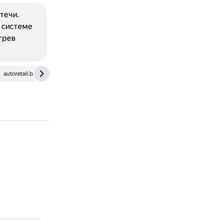
течи.
в системе
грев
autoretail.by