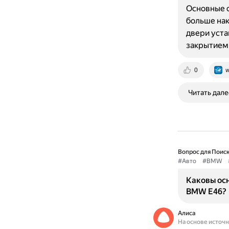
Основные о
больше нак
двери уста
закрытием.
0
w
Читать дале
Вопрос для Поиск
#Авто
#BMW
Каковы ос
BMW E46?
Алиса
На основе источ