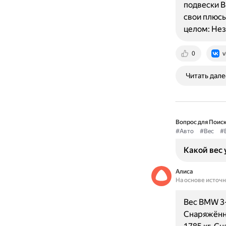
подвески B
свои плюс
целом: Не
0
v
Читать дале
Вопрос для Поиск
#Авто
#Вес
#
Какой вес 
Алиса
На основе источ
Вес BMW 3-
Снаряжённа