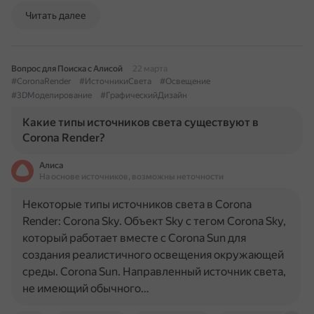
Читать далее
Вопрос для Поиска с Алисой
22 марта
#CoronaRender
#ИсточникиСвета
#Освещение
#3DМоделирование
#ГрафическийДизайн
Какие типы источников света существуют в
Corona Render?
Алиса
На основе источников, возможны неточности
Некоторые типы источников света в Corona
Render: Corona Sky. Объект Sky с тегом Corona Sky,
который работает вместе с Corona Sun для
создания реалистичного освещения окружающей
среды. Corona Sun. Направленный источник света,
не имеющий обычного…