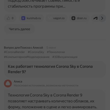
подход обеспечивает совместимость и
стабильность программы при…
0
kurshub.ru
vagon.io
dzen.ru
www.au
Читать далее
Вопрос для Поиска с Алисой
5 июня
#CoronaRender
#CoronaSky
#Технологии
#КомпьютерноеМоделирование
#3DВизуализация
Как работает технология Corona Sky в Corona
Render 9?
Алиса
На основе источников, возможны неточности
Технология Corona Sky в Corona Render 9
позволяет настраивать количество облаков, их
форму, положение в сцене и легко анимировать.