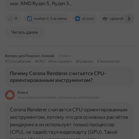
них: AMD Ryzen 5, Ryzen 3…
0
market-3.3-w.name
vk.com
cgbandit.com
Читать далее
Вопрос для Поиска с Алисой
5 июня
#CoronaRender
#CPU
#Инструмент
#Графика
#Технологии
Почему Corona Renderer считается CPU-
ориентированным инструментом?
Алиса
На основе источников, возможны неточности
Corona Renderer считается CPU-ориентированным
инструментом, потому что для основных расчётов
рендеринга он использует только процессор
(CPU), не задействуя видеокарту (GPU). Такой