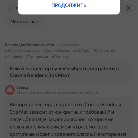
ПРОДОЛЖИТЬ
0
repetitor3d.ru
vk.com
old-vt.chuvsu.ru
Читать далее
Вопрос для Поиска с Алисой
11 сентября
#ВыборПроцессора
#CoronaRender
#3dsMax
#Компьютер
#Графика
#Технологии
#Помощь
Какой процессор лучше выбрать для работы в
Corona Render и 3ds Max?
Алиса
На основе источников, возможны неточности
Выбор процессора для работы в Corona Render и
3ds Max зависит от конкретных требований и
задач. Для задач моделирования, которые не
включают симуляции, можно рассмотреть
доступные модели среднего класса. Некоторые из