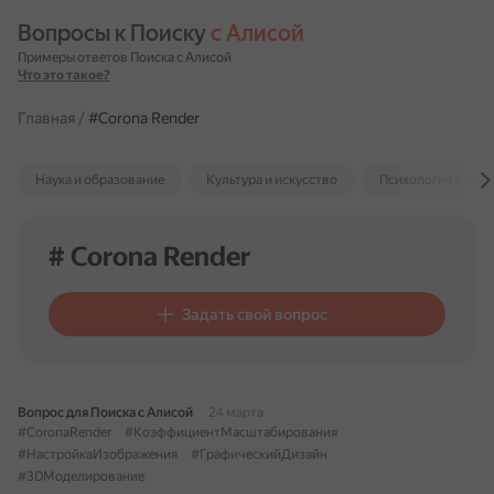
Вопросы к Поиску 
с Алисой
Примеры ответов Поиска с Алисой
Что это такое?
Главная
/
#Corona Render
Наука и образование
Культура и искусство
Психология и отн
# Corona Render
Задать свой вопрос
Вопрос для Поиска с Алисой
24 марта
#CoronaRender
#КоэффициентМасштабирования
#НастройкаИзображения
#ГрафическийДизайн
#3DМоделирование