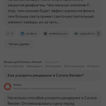
закрытия диафрагмы. Чем меньше значение F-
stop, тем сильнее будет эффект размытия фона и
тем больше света примет светочувствительный
элемент камеры, из-за чего…
0
render.ru
streletskiy.com
cgbandit.com
Читать далее
Вопрос для Поиска с Алисой
12 августа
#CoronaRender
#Рендеринг
#Ускорение
#Оптимизация
#Советы
Как ускорить рендеринг в Corona Render?
Алиса
На основе источников, возможны неточности
Несколько способов ускорить рендеринг в Corona
Render: Оптимизировать сцену перед