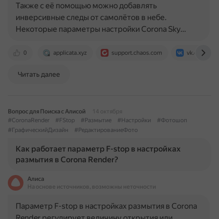
Также с её помощью можно добавлять
инверсивные следы от самолётов в небе.
Некоторые параметры настройки Corona Sky…
0
applicata.xyz
support.chaos.com
vk.com
Читать далее
Вопрос для Поиска с Алисой
14 октября
#CoronaRender
#FStop
#Размытие
#Настройки
#Фотошоп
#ГрафическийДизайн
#РедактированиеФото
Как работает параметр F-stop в настройках
размытия в Corona Render?
Алиса
На основе источников, возможны неточности
Параметр F-stop в настройках размытия в Corona
Render регулирует величину открытия или