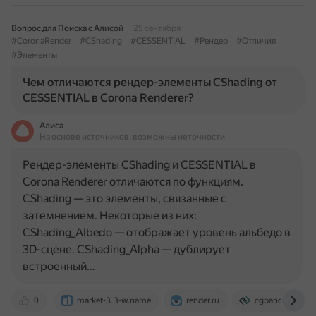
Вопрос для Поиска с Алисой
25 сентября
#CoronaRender
#CShading
#CESSENTIAL
#Рендер
#Отличия
#Элементы
Чем отличаются рендер-элементы CShading от
CESSENTIAL в Corona Renderer?
Алиса
На основе источников, возможны неточности
Рендер-элементы CShading и CESSENTIAL в
Corona Renderer отличаются по функциям.
CShading — это элементы, связанные с
затемнением. Некоторые из них:
CShading_Albedo — отображает уровень альбедо в
3D-сцене. CShading_Alpha — дублирует
встроенный…
0
market-3.3-w.name
render.ru
cgbandit.com