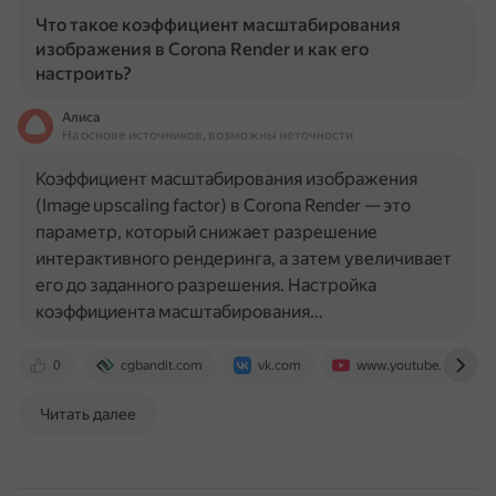
Что такое коэффициент масштабирования
изображения в Corona Render и как его
настроить?
Алиса
На основе источников, возможны неточности
Коэффициент масштабирования изображения
(Image upscaling factor) в Corona Render — это
параметр, который снижает разрешение
интерактивного рендеринга, а затем увеличивает
его до заданного разрешения. Настройка
коэффициента масштабирования…
0
cgbandit.com
vk.com
www.youtube.com
Читать далее