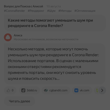
Вопрос для Поиска с Алисой
10 августа
#CoronaRender
#Рендеринг
#Шум
#Методы
#Оптимизация
Какие методы помогают уменьшить шум при
рендеринге в Corona Render?
Алиса
На основе источников, возможны неточности
Несколько методов, которые могут помочь
уменьшить шум при рендеринге в Corona Render:
Использование порталов. В сценах с маленькими
оконными отверстиями рекомендуется
применять порталы, они могут снизить уровень
шума и повысить скорость…
0
3ddd.ru
cgbandit.com
vk.com
ok-vis
Читать далее