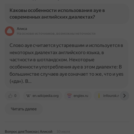
Каковы особенности использования aye в
современных английских диалектах?
Алиса
На основе источников, возможны неточности
Слово aye считается устаревшим и используется в
некоторых диалектах английского языка, в
частности в шотландском. Некоторые
особенности употребления aye в этом диалекте: В
большинстве случаев aye означает то же, что и yes
(«да»). В…
0
en.wikipedia.org
englex.ru
infourok.ru
Читать далее
Вопрос для Поиска с Алисой
30 июля