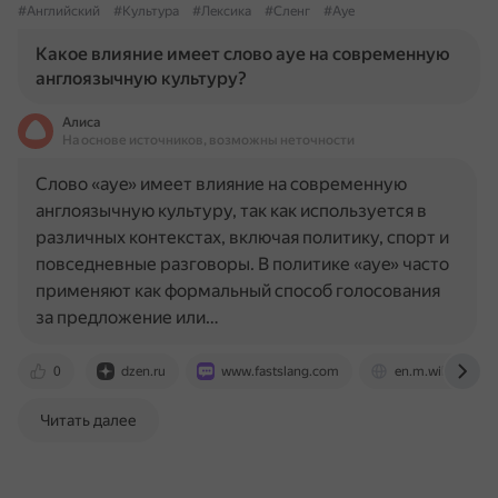
#Английский
#Культура
#Лексика
#Сленг
#Aye
Какое влияние имеет слово aye на современную
англоязычную культуру?
Алиса
На основе источников, возможны неточности
Слово «aye» имеет влияние на современную
англоязычную культуру, так как используется в
различных контекстах, включая политику, спорт и
повседневные разговоры. В политике «aye» часто
применяют как формальный способ голосования
за предложение или…
0
dzen.ru
www.fastslang.com
en.m.wikipedia.o
Читать далее