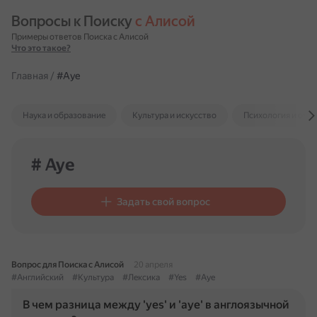
Вопросы к Поиску 
с Алисой
Примеры ответов Поиска с Алисой
Что это такое?
Главная
/
#Aye
Наука и образование
Культура и искусство
Психология и отн
# Aye
Задать свой вопрос
Вопрос для Поиска с Алисой
20 апреля
#Английский
#Культура
#Лексика
#Yes
#Aye
В чем разница между 'yes' и 'aye' в англоязычной