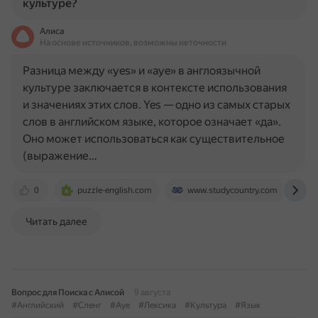
культуре?
Алиса
На основе источников, возможны неточности
Разница между «yes» и «aye» в англоязычной
культуре заключается в контексте использования
и значениях этих слов. Yes — одно из самых старых
слов в английском языке, которое означает «да».
Оно может использоваться как существительное
(выражение…
0
puzzle-english.com
www.studycountry.com
d
Читать далее
Вопрос для Поиска с Алисой
9 августа
#Английский
#Сленг
#Aye
#Лексика
#Культура
#Язык