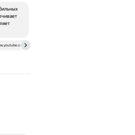
бильных
ечивает
ляет
w.youtube.com