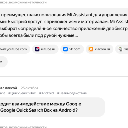
ников, возможны неточности
преимущества использования Mi Assistant для управления
и: Быстрый доступ к приложениям и материалам. Mi Assist
выбирать определённое количество приложений для быстр
тобы всегда были под рукой нужные…
ww.youtube.com
rutube.ru
vk.com
xiacom.ru
xi
е
а с Алисой
25 октября
ant
#QuickSearchBox
#Android
#Взаимодействие
ходит взаимодействие между Google
 Google Quick Search Box на Android?
ников, возможны неточности