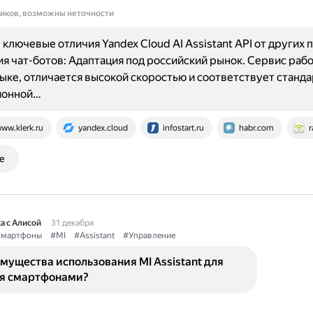
ников, возможны неточности
ключевые отличия Yandex Cloud AI Assistant API от других
ия чат-ботов: Адаптация под российский рынок. Сервис рабо
ыке, отличается высокой скоростью и соответствует станд
ионной…
ww.klerk.ru
yandex.cloud
infostart.ru
habr.com
r
е
а с Алисой
31 декабря
мартфоны
#MI
#Assistant
#Управление
мущества использования MI Assistant для
я смартфонами?