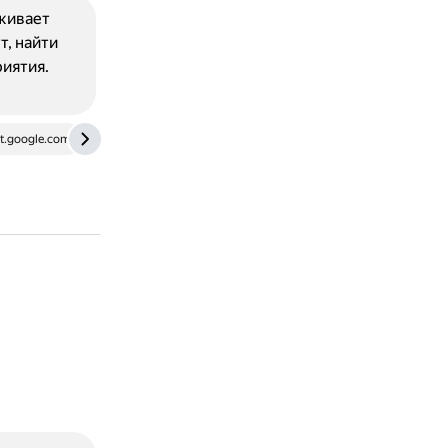
рживает
, найти
иятия.
t.google.com
ru.wikipedia.org