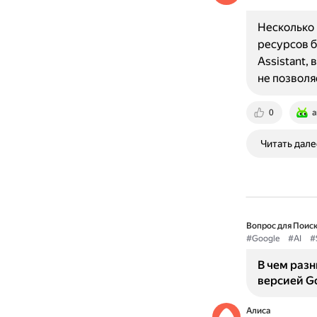
Несколько 
ресурсов б
Assistant,
не позволя
0
a
Читать дале
Вопрос для Поиск
#Google
#AI
#
В чем разн
версией Go
Алиса