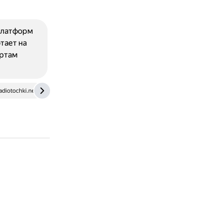
 платформ
тает на
артам
adiotochki.net