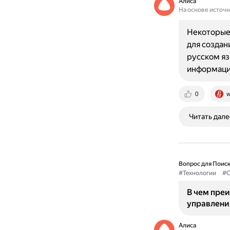
Алиса
На основе источ
Некоторые 
для создан
русском яз
информац
0
w
Читать дале
Вопрос для Поиск
#Технологии
#С
В чем преи
управлени
Алиса