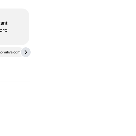
ant
ого
aomilive.com