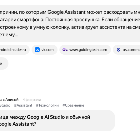
причин, по которым Google Assistant может расходовать м
атареи смартфона: Постоянная прослушка. Если обращение 
 встроенному в умную колонку, активирует ассистента на см
ет ему…
ndroidinsider.ru
vk.com
www.guidingtech.com
us.commu
е
а с Алисой
4 февраля
Studio
#Assistant
#Технологии
#Сравнение
ица между Google AI Studio и обычной
ogle Assistant?