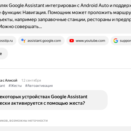
лях Google Assistant интегрирован с Android Auto и подде
 функции: Навигация. Помощник может проложить маршрут
екты, например заправочные станции, рестораны и предпр
Можно совершать…
osstip.ru
assistant.google.com
www.youtube.com
suppor
е
а с Алисой
12 сентября
ant
#Жесты
#Автоактивация
екоторых устройствах Google Assistant
ески активируется с помощью жеста?
ников, возможны неточности