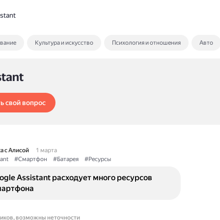
stant
ование
Культура и искусство
Психология и отношения
Авто
stant
ь свой вопрос
а с Алисой
1 марта
ant
#Смартфон
#Батарея
#Ресурсы
gle Assistant расходует много ресурсов
мартфона
ников, возможны неточности