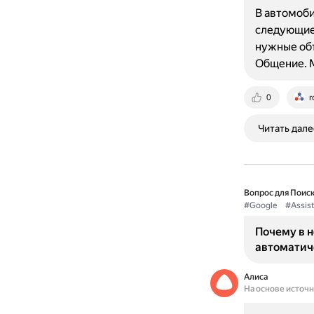
В автомоби
следующие
нужные объ
Общение. 
0
r
Читать дале
Вопрос для Поиск
#Google
#Assist
Почему в н
автоматич
Алиса
На основе источ