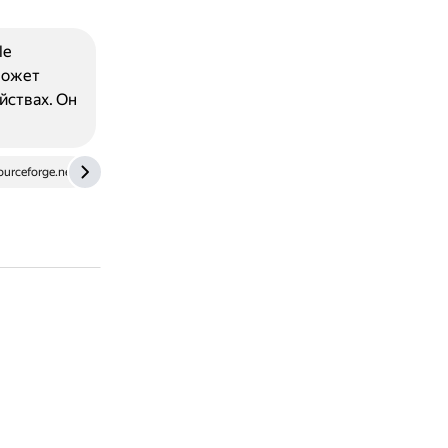
le
может
йствах. Он
ourceforge.net
ru.wikipedia.org
serverflow.ru
vc.ru