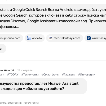
istant и Google Quick Search Box на Android взаимодействую
 Google Search, которое включает в себя строку поиска на 
нкцию Discover, Google Assistant и голосовой ввод. Приложе
в фоновом…
rouphowto.com
4pda.to
tech.h2kinfosys.com
www.sassy
е
а с Алисой
12 февраля
tant
#TODAУ
#Технологии
#Смартфоны
#Гаджеты
#Инновации
имущества предоставляет Huawei Assistant
 владельцев мобильных устройств?
ников, возможны неточности