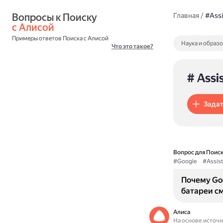
Вопросы к Поиску 
Главная
/
#Assi
с Алисой
Примеры ответов Поиска с Алисой
Наука и образ
Что это такое?
# Assi
Задат
Вопрос для Поиск
#Google
#Assist
Почему Goo
батареи с
Алиса
На основе источ