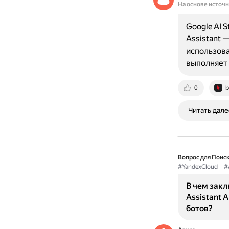
На основе источ
Google AI S
Assistant 
использова
выполняет 
0
b
Читать дале
Вопрос для Поиск
#YandexCloud
#
В чем закл
Assistant 
ботов?