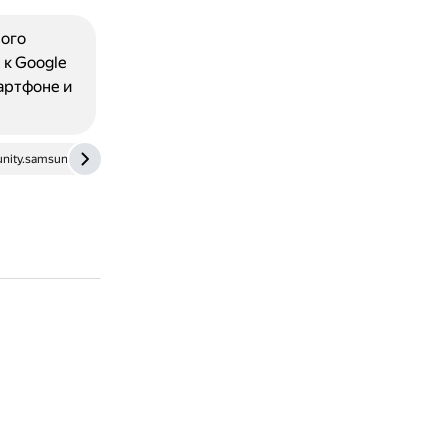
ного
к Google
артфоне и
nity.samsung.com
otvet.mail.ru