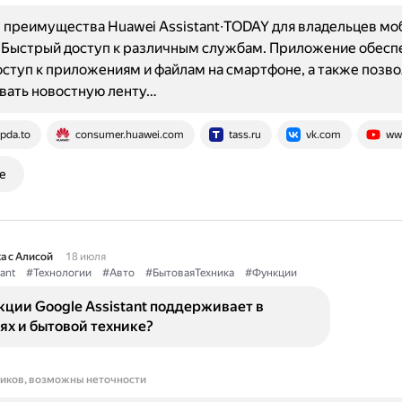
преимущества Huawei Assistant∙TODAY для владельцев мо
 Быстрый доступ к различным службам. Приложение обесп
ступ к приложениям и файлам на смартфоне, а также позво
вать новостную ленту…
pda.to
consumer.huawei.com
tass.ru
vk.com
ww
е
а с Алисой
18 июля
ant
#Технологии
#Авто
#БытоваяТехника
#Функции
ции Google Assistant поддерживает в
ях и бытовой технике?
ников, возможны неточности