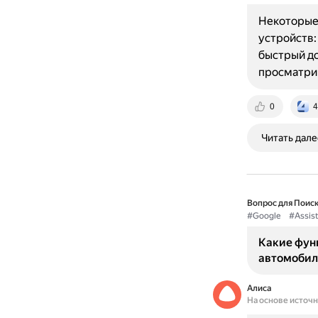
Некоторые 
устройств:
быстрый до
просматри
0
4
Читать дале
Вопрос для Поиск
#Google
#Assist
Какие функ
автомобил
Алиса
На основе источ