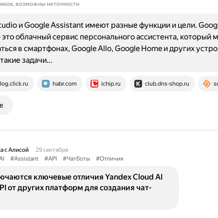
ников, возможны неточности
tudio и Google Assistant имеют разные функции и цели. Goog
— это облачный сервис персонального ассистента, который 
ться в смартфонах, Google Allo, Google Home и других устро
такие задачи…
log.click.ru
habr.com
ichip.ru
club.dns-shop.ru
s
е
а с Алисой
29 сентября
AI
#Assistant
#API
#Чатботы
#Отличия
ючаются ключевые отличия Yandex Cloud AI
API от других платформ для создания чат-