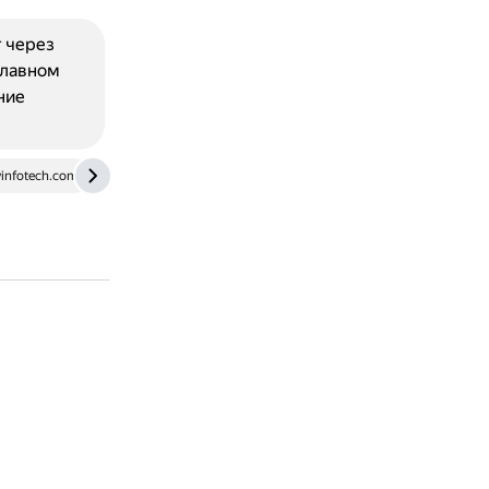
т через
главном
ние
infotech.com
androidinsider.ru