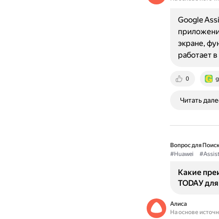
Google Ass
приложение
экране, фу
работает 
0
g
Читать дале
Вопрос для Поиск
#Huawei
#Assis
Какие пре
TODAУ для
Алиса
На основе источ