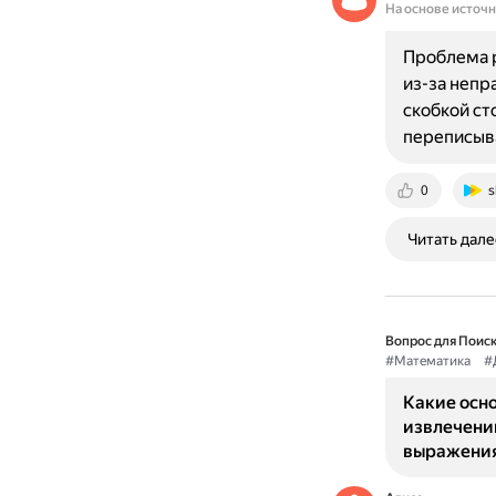
На основе источ
Проблема р
из-за непр
скобкой ст
переписыва
0
s
Читать дале
Вопрос для Поиск
#Математика
#
Какие осн
извлечении
выражени