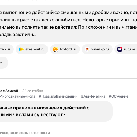
 выполнение действий со смешанными дробями важно, пот
длинных расчётах легко ошибиться. Некоторые причины, п
ильно выполнять такие действия: При сложении и вычитан
складывают или…
zen.ru
skysmart.ru
foxford.ru
www.kp.ru
rutube.
е
а с Алисой
24 сентября
МногозначныеЧисла
#ПравилаВычислений
#Арифметика
#Обучение
овные правила выполнения действий с
ными числами существуют?
ников, возможны неточности