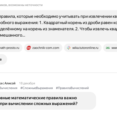
ников, возможны неточности
равила, которые необходимо учитывать при извлечении к
робного выражения: 1. Квадратный корень из дроби равен к
 делённому на корень из знаменателя. 2. Чтобы извлечь кв
 смешанного…
ath-prosto.ru
zaochnik-com.com
wika.tutoronline.ru
www
е
а с Алисой
18 декабря
Вычисления
#СложныеВыражения
#ПравилаВычислений
овные математические правила важно
 при вычислении сложных выражений?