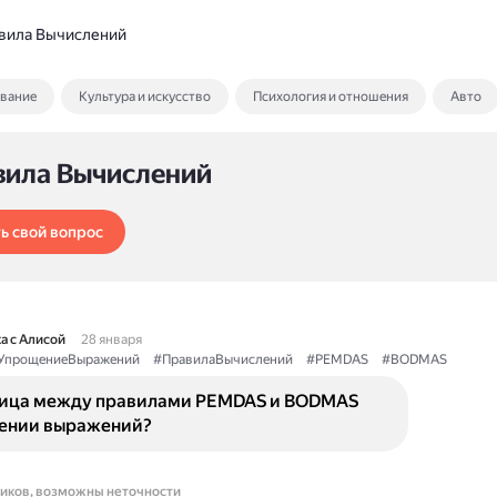
вила Вычислений
ование
Культура и искусство
Психология и отношения
Авто
вила Вычислений
ь свой вопрос
а с Алисой
28 января
УпрощениеВыражений
#ПравилаВычислений
#PEMDAS
#BODMAS
ница между правилами PEMDAS и BODMAS
ении выражений?
ников, возможны неточности