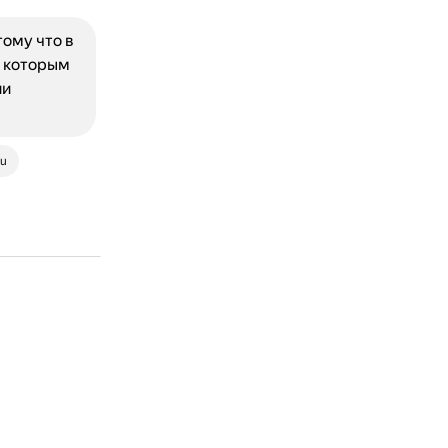
ому что в
о которым
ии
ru