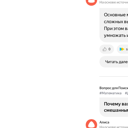
На основе источ
Основные м
сложных вы
При этом в
умножать и
0
s
Читать дале
Вопрос для Поиск
#Математика
#
Почему ва
смешанны
Алиса
На основе источ