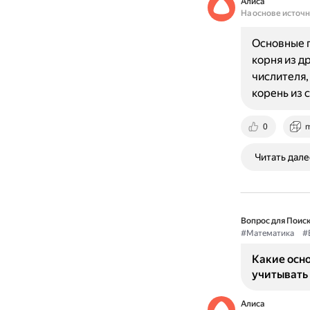
Алиса
На основе источ
Основные п
корня из д
числителя,
корень из
0
m
Читать дале
Вопрос для Поиск
#Математика
#
Какие осн
учитывать
Алиса