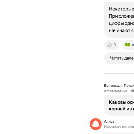
Некоторые 
При сложен
цифры одно
начинают 
0
w
Читать дале
Вопрос для Поиск
#Математика
#
Каковы ос
корней из 
Алиса
На основе источ