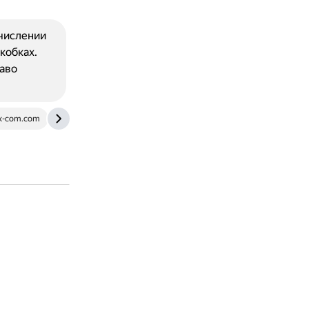
числении
кобках.
аво
k-com.com
www.kp.ru