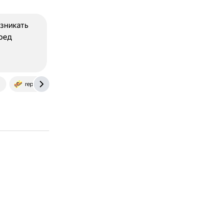
зникать
ред
u
repetitor.1c.ru