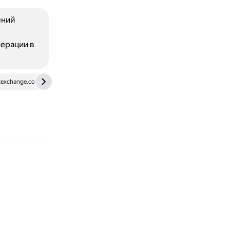
ений
перации в
kexchange.com
science.howstuffworks.com
www.scienceabc.com