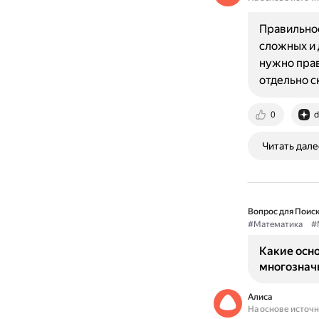
Правильное
сложных и 
нужно прав
отдельно 
0
d
Читать дале
Вопрос для Поиск
#Математика
#
Какие осн
многознач
Алиса
На основе источ