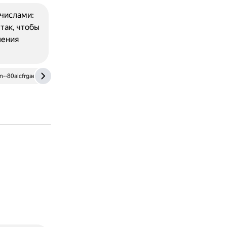
числами:
так, чтобы
ления
n--80aicfrgaekl2ax5j.xn--p1ai