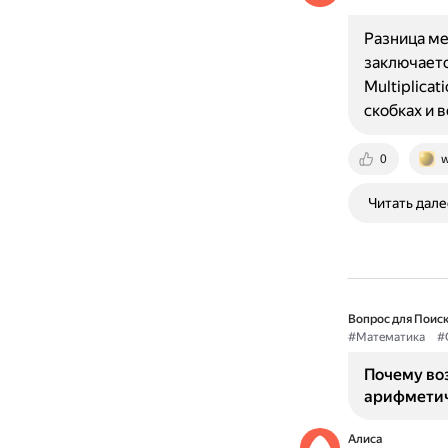
Разница м
заключаетс
Multiplicat
скобках и 
0
w
Читать дале
Вопрос для Поиск
#Математика
#
Почему во
арифметич
Алиса