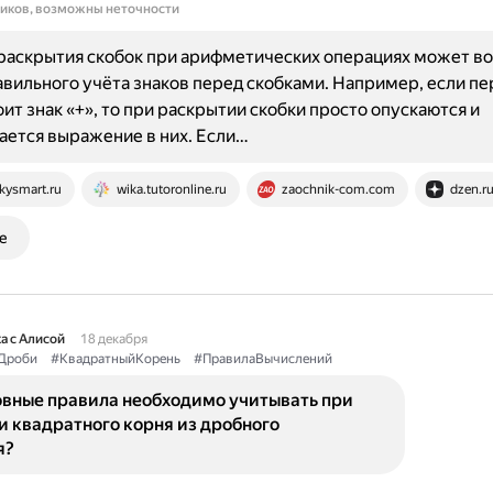
ников, возможны неточности
аскрытия скобок при арифметических операциях может во
авильного учёта знаков перед скобками. Например, если пе
оит знак «+», то при раскрытии скобки просто опускаются и
ется выражение в них. Если…
kysmart.ru
wika.tutoronline.ru
zaochnik-com.com
dzen.r
е
а с Алисой
18 декабря
Дроби
#КвадратныйКорень
#ПравилаВычислений
овные правила необходимо учитывать при
 квадратного корня из дробного
я?