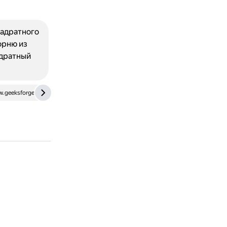
вадратного
орню из
адратный
.geeksforgeeks.org
multiurok.ru