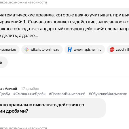
ников, возможны неточности
атематические правила, которые важно учитывать при вы
ражений: 1. Сначала выполняется действие, записанное в с
ажно соблюдать стандартный порядок действий: слева напр
 делить, а далее…
kysmart.ru
wika.tutoronline.ru
www.napishem.ru
zaochni
е
а с Алисой
17 декабря
Дроби
#СмешанныеДроби
#ПравилаВычислений
#ОбучениеМатематике
жно правильно выполнять действия со
ми дробями?
ников, возможны неточности