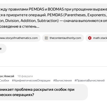
ежду правилами PEMDAS и BODMAS при упрощении выраж
я в приоритете операций. PEMDAS (Parentheses, Exponents,
ion, Division, Addition, Subtraction) — сначала выполняются о
возведение в степень…
ww.storyofmathematics.com
thecontentauthority.com
math.stac
е
а с Алисой
18 февраля
Скобки
#АрифметическиеОперации
#Вычисления
#ПравилаВычислений
зникает проблема раскрытия скобок при
еских операциях?