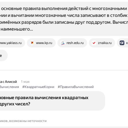
основные правила выполнения действий с многозначными 
ии и вычитании многозначные числа записывают в столбик 
имённых разрядов были записаны друг под другом. Вычис
с наименьшего…
ww.yaklass.ru
www.kp.ru
resh.edu.ru
znaika.ru
x
е
а с Алисой
1 мая
Вычисления
#КвадратныеКорни
#ПравилаВычислений
новные правила вычисления квадратных
других чисел?
ников, возможны неточности