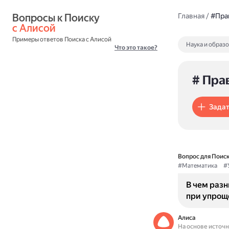
Вопросы к Поиску 
Главная
/
#Пра
с Алисой
Примеры ответов Поиска с Алисой
Наука и образ
Что это такое?
# Пра
Задат
Вопрос для Поиск
#Математика
#
В чем раз
при упрощ
Алиса
На основе источ