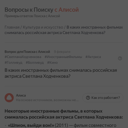
Вопросы к Поиску 
с Алисой
Примеры ответов Поиска с Алисой
Главная
/
Культура и искусство
/
В каких иностранных фильмах
снималась российская актриса Светлана Ходченкова?
Вопрос для Поиска с Алисой
9 февраля
#СветланаХодченкова
#ИностранныеФильмы
#Актриса
#Голливуд
#Болливуд
#Кино
В каких иностранных фильмах снималась российская
актриса Светлана Ходченкова?
Алиса
Как это работает?
На основе источников, возможны неточности
Некоторые иностранные фильмы, в которых
снималась российская актриса Светлана Ходченкова:
«Шпион, выйди вон!»
(2011) — фильм совместного