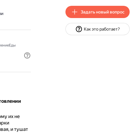
Задать новый вопрос
ри
Как это работает?
лениеЕды
товлении
му их не
арки
вая, и тушат