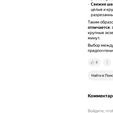
Свежие ша
целые и кр
разрезанны
Таким образ
отличается
:
крупные экзе
минут.
Выбор между
предпочтени
0
Найти в Пои
Комментар
Войдите, чт