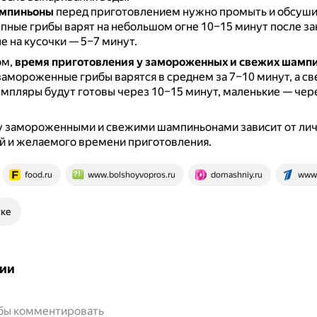
мпиньоны
перед приготовлением нужно промыть и обсуши
упные грибы варят на небольшом огне 10–15 минут после за
е на кусочки — 5–7 минут.
ом,
время приготовления у замороженных и свежих шамп
 замороженные грибы варятся в среднем за 7–10 минут, а с
мпляры будут готовы через 10–15 минут, маленькие — чер
 замороженными и свежими шампиньонами зависит от ли
й и желаемого времени приготовления.
food.ru
www.bolshoyvopros.ru
domashniy.ru
www.
ске
ии
обы комментировать