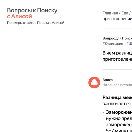
Вопросы к Поиску 
Главная
/
Еда
/
с Алисой
приготовлении
Примеры ответов Поиска с Алисой
Вопрос для Поиск
#Кулинария
#Ш
В чем разни
приготовлен
Алиса
На основе источ
Разница меж
заключается 
Заморожен
нужно пред
замороженн
5–7 минут 