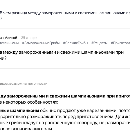
В чем разница между замороженными и свежими шампиньонами п
?
а с Алисой
25 января
ампиньоны
#ЗамороженныеГрибы
#СвежиеГрибы
#Рецепты
#Приготов
ца между замороженными и свежими шампиньонами при
ии?
ников, возможны неточности
ду замороженными и свежими шампиньонами при приго
в некоторых особенностях:
ные шампиньоны
обычно продают уже нарезанными, поэто
варительно размораживать перед приготовлением.
Для ж
ые грибы кладут на раскалённую сковороду, не разморажи
после выпаривания воды.